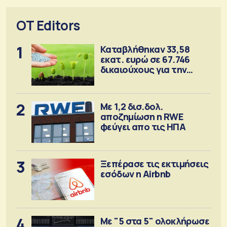
OT Editors
1
Καταβλήθηκαν 33,58
εκατ. ευρώ σε 67.746
δικαιούχους για την
αγορά λιπασμάτων
2
Με 1,2 δισ.δολ.
αποζημίωση η RWE
φεύγει απο τις ΗΠΑ
3
Ξεπέρασε τις εκτιμήσεις
εσόδων η Airbnb
4
Με "5 στα 5" ολοκλήρωσε