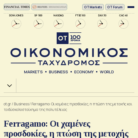
ΟΤ Markets
OT Forum
DOW JONES
SP 500
NASDAQ
FTSE 100
DAX 30
CAC 40
MARKETS
BUSINESS
ECONOMY
WORLD
Χ.Α.
ot.gr
/
Business
/
Ferragamo: Οι χαμένες προσδοκίες, η πτώση της μετοχής και
το δύσκολο στοίχημα της πολυτέλειας
Ferragamo: Οι χαμένες
προσδοκίες, η πτώση της μετοχής