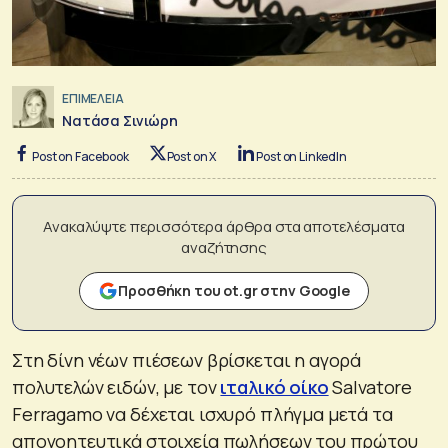
ΕΠΙΜΕΛΕΙΑ
Νατάσα Σινιώρη
Post on Facebook
Post on X
Post on LinkedIn
Ανακαλύψτε περισσότερα άρθρα στα αποτελέσματα
αναζήτησης
Προσθήκη του ot.gr στην Google
Στη δίνη νέων πιέσεων βρίσκεται η αγορά
πολυτελών ειδών, με τον
ιταλικό οίκο
Salvatore
Ferragamo να δέχεται ισχυρό πλήγμα μετά τα
απογοητευτικά στοιχεία πωλήσεων του πρώτου