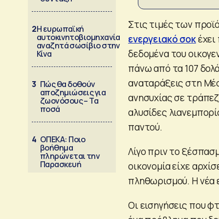
Στις τιμές των προϊ
2
Η ευρωπαϊκή
αυτοκινητοβιομηχανία
ενεργειακό σοκ
έχει 
αναζητά σωσίβιο στην
δεδομένα του οικογεν
Κίνα
πάνω από τα 107 δολά
αναταράξεις στη Μέσ
3
Πώς θα δοθούν
αποζημιώσεις για
ανησυχίας σε τράπεζε
ζωονόσους – Τα
ποσά
αλυσίδες λιανεμπορί
παντού.
4
ΟΠΕΚΑ: Ποιο
βοήθημα
Λίγο πριν το ξέσπασμ
πληρώνεται την
Παρασκευή
οικονομία είχε αρχίσ
πληθωρισμού. Η νέα 
Οι εισηγήσεις που φ