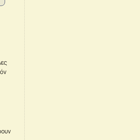
λες
δόν
φουν