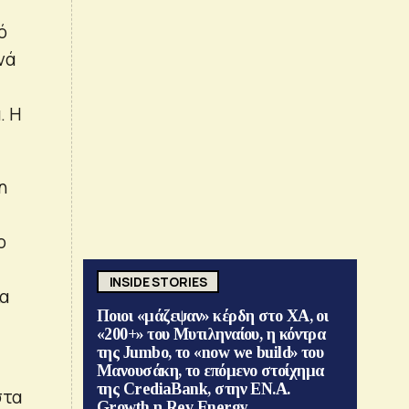
ό
νά
. Η
η
ο
INSIDE STORIES
ία
Ποιοι «μάζεψαν» κέρδη στο ΧΑ, οι
«200+» του Μυτιληναίου, η κόντρα
της Jumbo, το «now we build» του
Μανουσάκη, το επόμενο στοίχημα
της CrediaBank, στην ΕΝ.Α.
στα
Growth η Rev Energy