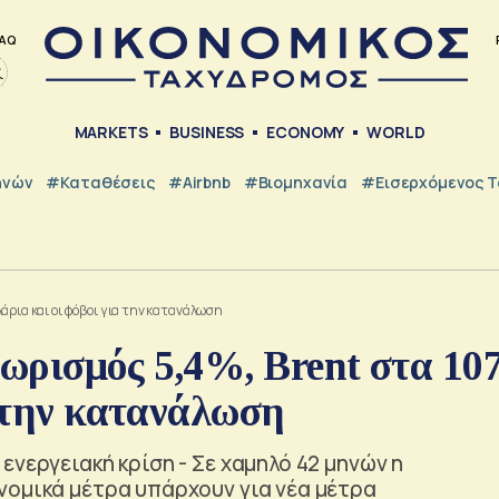
AQ
MARKETS
BUSINESS
ECONOMY
WORLD
ηνών
#Καταθέσεις
#Airbnb
#Βιομηχανία
#εισερχόμενος Τ
άρια και οι φόβοι για την κατανάλωση
ωρισμός 5,4%, Brent στα 10
α την κατανάλωση
νεργειακή κρίση - Σε χαμηλό 42 μηνών η
νομικά μέτρα υπάρχουν για νέα μέτρα