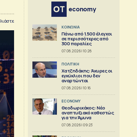
economy
λιάστε
ΚΟΙΝΩΝΙΑ
Πάνω από 1.500 έλεγχοι
σε περισσότερες από
300 παραλίες
07.08.2026 | 10:28
ΠΟΛΙΤΙΚΗ
Χατζηδάκης: Άκυρες οι
εγκύκλιοι που δεν
αναρτώνται
07.08.2026 | 10:16
ECONOMY
Θεοδωρικάκος: Νέο
αναπτυξιακό καθεστώς
για την Άμυνα
07.08.2026 | 09:23