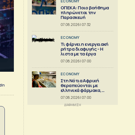
ECONOMY
ΟΠΕΚΑ: Ποιο βοήθημα
πληρώνεται την
Παρασκευή
07.08.2026 | 07:32
ECONOMY
Τι φέρνει η ενεργειακή
ρήτρα διαφυγής - Η
λιστα με τα έργα
07.08.2026 | 07:00
ECONOMY
Στη Νότια Αφρική
θεραπεύονται με
dIn
ελληνικά φάρμακα,
στέλνουν αργίλιο
07.08.2026 | 07:00