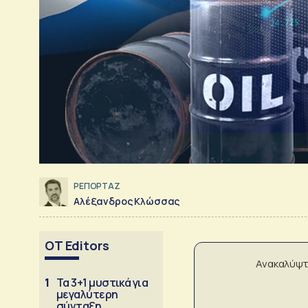
ΡΕΠΟΡΤΑΖ
Αλέξανδρος Κλώσσας
OT Editors
Ανακαλύψτ
1
Τα 3+1 μυστικά για
μεγαλύτερη
σύνταξη