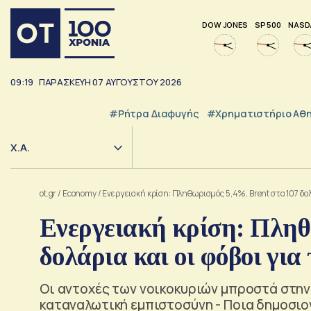
DOW JONES
SP 500
NASD
09:19
ΠΑΡΑΣΚΕΥΗ
07
ΑΥΓΟΥΣΤΟΥ
2026
#ρήτρα Διαφυγής
#Χρηματιστήριο Αθ
Χ.Α.
ot.gr
/
Economy
/
Ενεργειακή κρίση: Πληθωρισμός 5,4%, Brent στα 107 δολ
Ενεργειακή κρίση: Πληθ
δολάρια και οι φόβοι γι
Οι αντοχές των νοικοκυριών μπροστά στην ε
καταναλωτική εμπιστοσύνη - Ποια δημοσιο