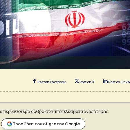
Post on Facebook
Post on X
Post on Linke
ε περισσότερα άρθρα στα αποτελέσματα αναζήτησης
Προσθήκη του ot.gr στην Google