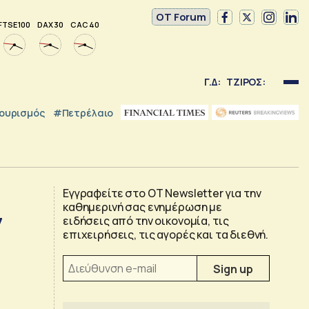
OT Forum
FTSE 100
DAX 30
CAC 40
Γ.Δ:
ΤΖΙΡΟΣ:
ουρισμός
#Πετρέλαιο
Εγγραφείτε στο OT Newsletter για την
καθημερινή σας ενημέρωση με
7
ειδήσεις από την οικονομία, τις
επιχειρήσεις, τις αγορές και τα διεθνή.