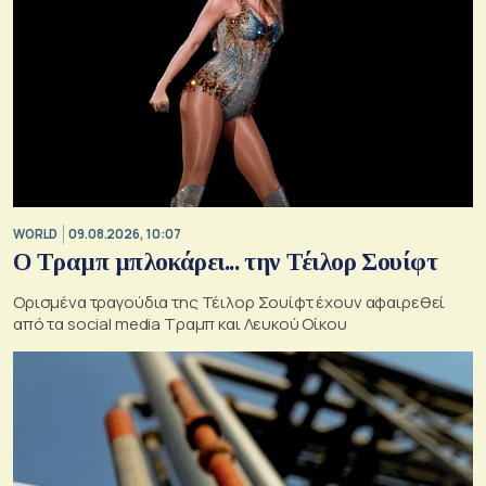
WORLD
09.08.2026, 10:07
Ο Τραμπ μπλοκάρει... την Τέιλορ Σουίφτ
Ορισμένα τραγούδια της Τέιλορ Σουίφτ έχουν αφαιρεθεί
από τα social media Τραμπ και Λευκού Οίκου