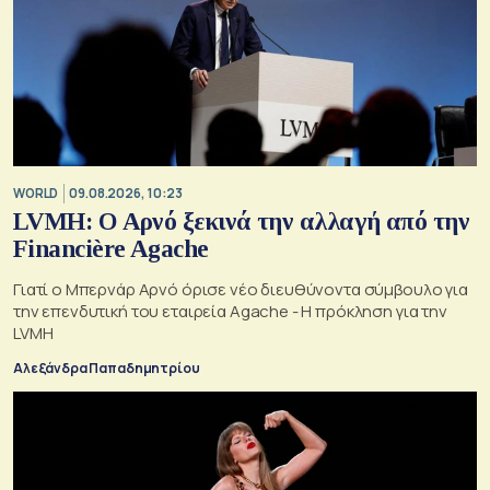
WORLD
09.08.2026, 10:23
LVMH: Ο Αρνό ξεκινά την αλλαγή από την
Financière Agache
Γιατί ο Μπερνάρ Αρνό όρισε νέο διευθύνοντα σύμβουλο για
την επενδυτική του εταιρεία Agache - Η πρόκληση για την
LVMH
Αλεξάνδρα Παπαδημητρίου