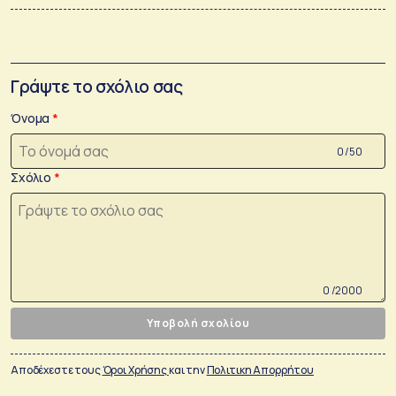
Γράψτε το σχόλιο σας
Όνομα
0 /50
Σχόλιο
0 /2000
Υποβολή σχολίου
Αποδέχεστε τους
Όροι Χρήσης
και την
Πολιτικη Απορρήτου