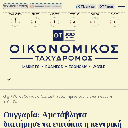
ΟΤ Markets
OT Forum
DOW JONES
SP 500
NASDAQ
FTSE 100
DAX 30
CAC 40
MARKETS
BUSINESS
ECONOMY
WORLD
Χ.Α.
ot.gr
/
World
/
Ουγγαρία: Αμετάβλητα διατήρησε τα επιτόκια η κεντρική
τράπεζα
Ουγγαρία: Αμετάβλητα
διατήρησε τα επιτόκια η κεντρική