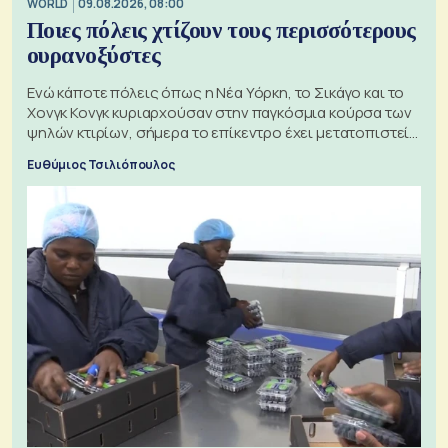
WORLD
09.08.2026, 08:00
Ποιες πόλεις χτίζουν τους περισσότερους
ουρανοξύστες
Ενώ κάποτε πόλεις όπως η Νέα Υόρκη, το Σικάγο και το
Χονγκ Κονγκ κυριαρχούσαν στην παγκόσμια κούρσα των
ψηλών κτιρίων, σήμερα το επίκεντρο έχει μετατοπιστεί
προς την Ασία
Ευθύμιος Τσιλιόπουλος