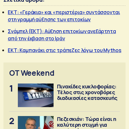
ΕΚΤ: «Γεράκια» και «περιστέρια» συντάσσονται
στη γραμμή αύξησης των επιτοκίων
Σνάμπελ (ΕΚΤ): Αύξηση επιτοκίων ανεξάρτητα
από την έκβαση στο Ιράν
ΕΚΤ: Καμπανάκι στις τράπεζες λόγω του Mythos
OT Weekend
1
Πινακίδες κυκλοφορίας:
Τέλος στις χρονοβόρες
διαδικασίες κατασκευής
2
Πεζεσκιάν: Τώρα είναι η
καλύτερη στιγμή για