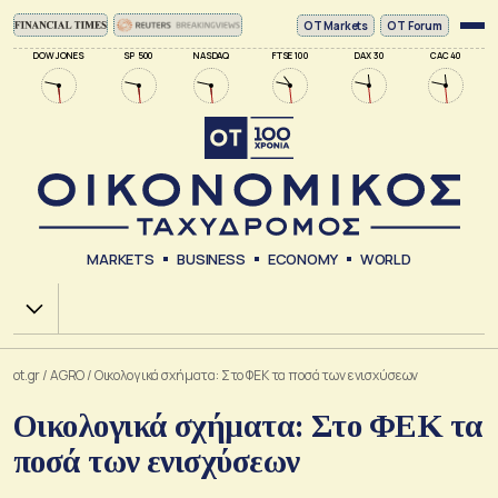
ΟΤ Markets
OT Forum
DOW JONES
SP 500
NASDAQ
FTSE 100
DAX 30
CAC 40
MARKETS
BUSINESS
ECONOMY
WORLD
Χ.Α.
ot.gr
/
AGRO
/
Οικολογικά σχήματα: Στο ΦΕΚ τα ποσά των ενισχύσεων
Οικολογικά σχήματα: Στο ΦΕΚ τα
ποσά των ενισχύσεων