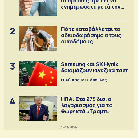
υπηρεσίες πρέπει να
ενημερώσετε μετά την
έκδοση
2
Πότε καταβάλλεται το
αδειοδωρόσημο στους
οικοδόμους
3
Samsung και SK Hynix
δοκιμάζουν κινεζικά τσιπ
Ευθύμιος Τσιλιόπουλος
4
ΗΠΑ: Στα 275 δισ. ο
λογαριασμός για τα
θωρηκτά «Τραμπ»