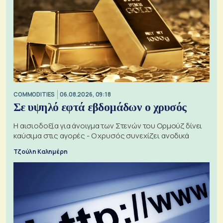
COMMODITIES
06.08.2026, 09:18
Σε υψηλό εφτά εβδομάδων ο χρυσός
Η αισιοδοξία για άνοιγμα των Στενών του Ορμούζ δίνει
καύσιμα στις αγορές - Ο χρυσός συνεχίζει ανοδικά
Τζούλη Καλημέρη