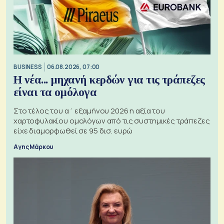
BUSINESS
06.08.2026, 07:00
Η νέα... μηχανή κερδών για τις τράπεζες
είναι τα ομόλογα
Στο τέλος του α΄ εξαμήνου 2026 η αξία του
χαρτοφυλακίου ομολόγων από τις συστημικές τράπεζες
είχε διαμορφωθεί σε 95 δισ. ευρώ
Αγης Μάρκου