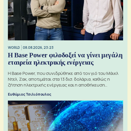
WORLD
08.08.2026, 23:23
Η Base Power φιλοδοξεί να γίνει μεγάλη
εταιρεία ηλεκτρικής ενέργειας
Η Base Power, που συνιδρύθηκε από τον γιό του Μάικλ
Ντελ, Ζακ, αποτιμάται στα 13 δισ. δολάρια, καθώς η
ζήτηση ηλεκτρικής ενέργειας και η αποθήκευση
μπαταριών αυξάνονται
Ευθύμιος Τσιλιόπουλος