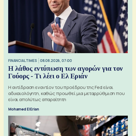
FINANCIAL TIMES
08.08.2026, 07:00
Η λάθος εντύπωση των αγορών για τον
Γούορς - Τι λέει ο Ελ Εριάν
Η αντίδραση εναντίον του προέδρου της Fed είναι
αδικαιολόγητη, καθώς προωθεί μια μεταρρύθμιση που
είναι απολύτως απαραίτητη
Mohamed El Erian