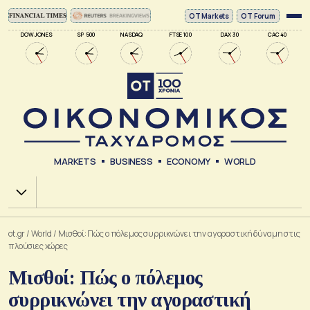
ΟΤ Markets
OT Forum
DOW JONES
SP 500
NASDAQ
FTSE 100
DAX 30
CAC 40
MARKETS
BUSINESS
ECONOMY
WORLD
Χ.Α.
ot.gr
/
World
/
Μισθοί: Πώς ο πόλεμος συρρικνώνει την αγοραστική δύναμη στις
πλούσιες χώρες
Μισθοί: Πώς ο πόλεμος
συρρικνώνει την αγοραστική