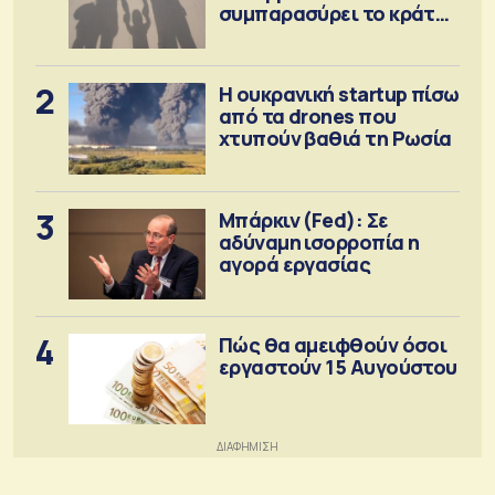
συμπαρασύρει το κράτος
πρόνοιας
2
Η ουκρανική startup πίσω
από τα drones που
χτυπούν βαθιά τη Ρωσία
3
Μπάρκιν (Fed): Σε
αδύναμη ισορροπία η
αγορά εργασίας
4
Πώς θα αμειφθούν όσοι
εργαστούν 15 Αυγούστου