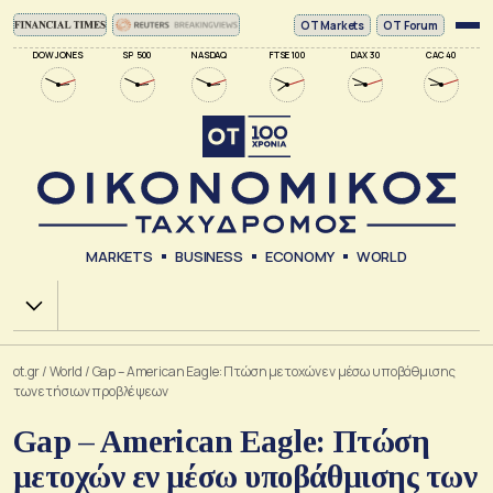
ΟΤ Markets
OT Forum
DOW JONES
SP 500
NASDAQ
FTSE 100
DAX 30
CAC 40
MARKETS
BUSINESS
ECONOMY
WORLD
Χ.Α.
ot.gr
/
World
/
Gap – American Eagle: Πτώση μετοχών εν μέσω υποβάθμισης
των ετήσιων προβλέψεων
Gap – American Eagle: Πτώση
μετοχών εν μέσω υποβάθμισης των