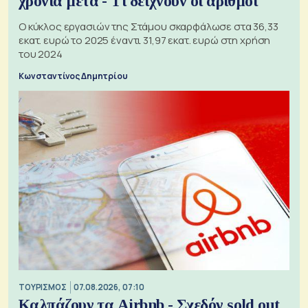
χρόνια μετά - Τι δείχνουν οι αριθμοί
Ο κύκλος εργασιών της Στάμου σκαρφάλωσε στα 36,33
εκατ. ευρώ το 2025 έναντι 31,97 εκατ. ευρώ στη χρήση
του 2024
Κωνσταντίνος Δημητρίου
ΤΟΥΡΙΣΜΟΣ
07.08.2026, 07:10
Καλπάζουν τα Airbnb - Σχεδόν sold out