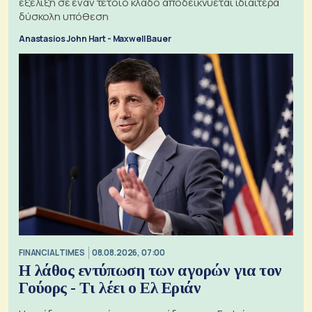
εξέλιξη σε έναν τέτοιο κλάδο αποδεικνύεται ιδιαίτερα
δύσκολη υπόθεση
Anastasios John Hart - Maxwell Bauer
FINANCIAL TIMES
08.08.2026, 07:00
Η λάθος εντύπωση των αγορών για τον
Γούορς - Τι λέει ο Ελ Εριάν