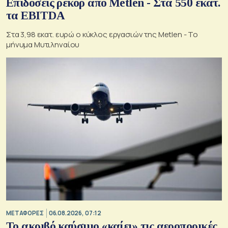
Επιδόσεις ρεκόρ από Metlen - Στα 550 εκατ.
τα EBITDA
Στα 3,98 εκατ. ευρώ ο κύκλος εργασιών της Metlen - Το
μήνυμα Μυτιληναίου
ΜΕΤΑΦΟΡΕΣ
06.08.2026, 07:12
Το ακριβό καύσιμο «καίει» τις αεροπορικές