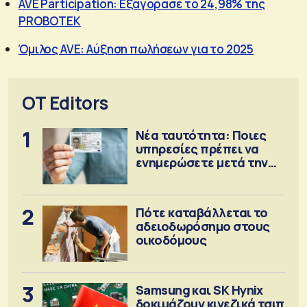
AVE Participation: Εξαγόρασε το 24,98% της
PROBOTEK
Όμιλος AVE: Αύξηση πωλήσεων για το 2025
OT Editors
1
Νέα ταυτότητα: Ποιες
υπηρεσίες πρέπει να
ενημερώσετε μετά την
έκδοση
2
Πότε καταβάλλεται το
αδειοδωρόσημο στους
οικοδόμους
3
Samsung και SK Hynix
δοκιμάζουν κινεζικά τσιπ