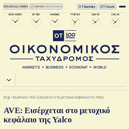
ΟΤ Markets
OT Forum
DOW JONES
SP 500
NASDAQ
FTSE 100
DAX 30
CAC 40
MARKETS
BUSINESS
ECONOMY
WORLD
Χ.Α.
ot.gr
/
Business
/
AVE: Εισέρχεται στο μετοχικό κεφάλαιο της Yalco
AVE: Εισέρχεται στο μετοχικό
κεφάλαιο της Yalco