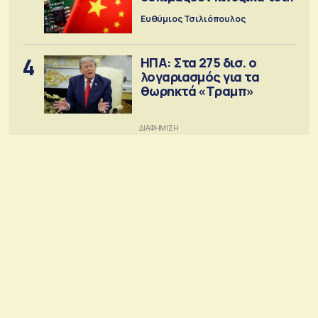
Ευθύμιος Τσιλιόπουλος
4
ΗΠΑ: Στα 275 δισ. ο
λογαριασμός για τα
θωρηκτά «Τραμπ»