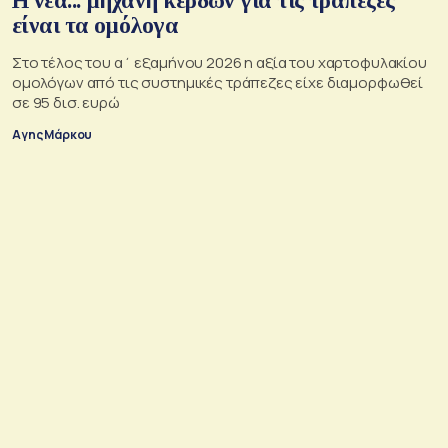
Η νέα... μηχανή κερδών για τις τράπεζες
είναι τα ομόλογα
Στο τέλος του α΄ εξαμήνου 2026 η αξία του χαρτοφυλακίου
ομολόγων από τις συστημικές τράπεζες είχε διαμορφωθεί
σε 95 δισ. ευρώ
Αγης Μάρκου