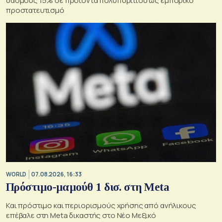
δασμούς 15% σε προϊόντα πολυπυριτίου ως εμπορικό
προστατευτισμό
WORLD
07.08.2026, 16:33
Πρόστιμο-μαμούθ 1 δισ. στη Meta
Και πρόστιμο και περιορισμούς χρήσης από ανήλικους
επέβαλε στη Meta δικαστής στο Νέο Μεξικό