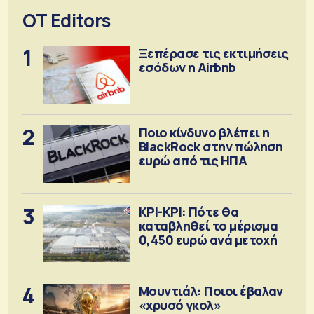
OT Editors
1
Ξεπέρασε τις εκτιμήσεις
εσόδων η Airbnb
2
Ποιο κίνδυνο βλέπει η
BlackRock στην πώληση
ευρώ από τις ΗΠΑ
3
ΚΡΙ-ΚΡΙ: Πότε θα
καταβληθεί το μέρισμα
0,450 ευρώ ανά μετοχή
4
Μουντιάλ: Ποιοι έβαλαν
«χρυσό γκολ»