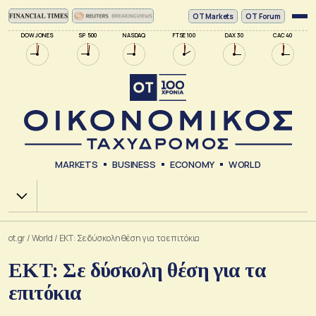
ΟΤ Markets
OT Forum
DOW JONES
SP 500
NASDAQ
FTSE 100
DAX 30
CAC 40
MARKETS
BUSINESS
ECONOMY
WORLD
Χ.Α.
ot.gr
/
World
/
ΕΚΤ: Σε δύσκολη θέση για τα επιτόκια
ΕΚΤ: Σε δύσκολη θέση για τα
επιτόκια