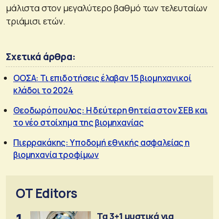
μάλιστα στον μεγαλύτερο βαθμό των τελευταίων
τριάμισι ετών.
Σχετικά άρθρα:
ΟΟΣΑ: Τι επιδοτήσεις έλαβαν 15 βιομηχανικοί
κλάδοι το 2024
Θεοδωρόπουλος: Η δεύτερη θητεία στον ΣΕΒ και
το νέο στοίχημα της βιομηχανίας
Πιερρακάκης: Υποδομή εθνικής ασφαλείας η
βιομηχανία τροφίμων
OT Editors
Τα 3+1 μυστικά για