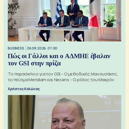
BUSINESS
06.08.2026, 07:00
Πώς οι Γάλλοι και ο ΑΔΜΗΕ έβαλαν
τον GSI στην πρίζα
Το παρασκήνιο για τον GSI – Ο μεθοδικός Μανουσάκης,
το πείσμα Meridiam και Nexans – Ο ρόλος του Μακρόν
Χρήστος Κολώνας