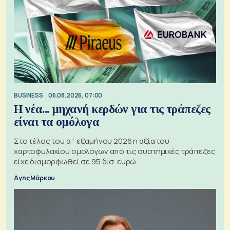
BUSINESS
06.08.2026, 07:00
Η νέα... μηχανή κερδών για τις τράπεζες
είναι τα ομόλογα
Στο τέλος του α΄ εξαμήνου 2026 η αξία του
χαρτοφυλακίου ομολόγων από τις συστημικές τράπεζες
είχε διαμορφωθεί σε 95 δισ. ευρώ
Αγης Μάρκου