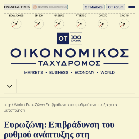
ΟΤ Markets
OT Forum
DOW JONES
SP 500
NASDAQ
FTSE 100
DAX 30
CAC 40
MARKETS
BUSINESS
ECONOMY
WORLD
Χ.Α.
ot.gr
/
World
/
Ευρωζώνη: Επιβράδυνση του ρυθμού ανάπτυξης στη
μεταποίηση
Ευρωζώνη: Επιβράδυνση του
ρυθμού ανάπτυξης στη