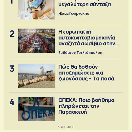
1
μεγαλύτερη σύνταξη
Ηλίας Γεωργάκης
2
Η ευρωπαϊκή
αυτοκινητοβιομηχανία
αναζητά σωσίβιο στην
Κίνα
Ευθύμιος Τσιλιόπουλος
3
Πώς θα δοθούν
αποζημιώσεις για
ζωονόσους – Τα ποσά
4
ΟΠΕΚΑ: Ποιο βοήθημα
πληρώνεται την
Παρασκευή