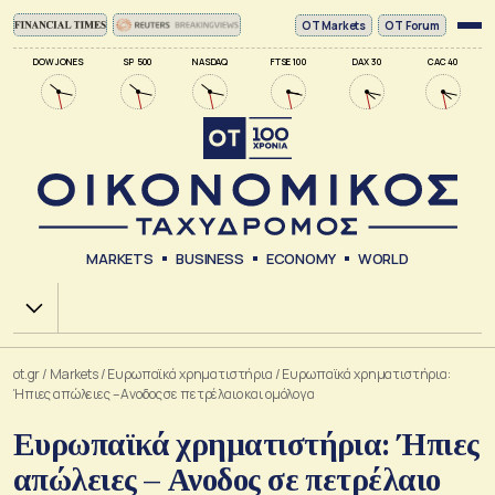
ΟΤ Markets
OT Forum
DOW JONES
SP 500
NASDAQ
FTSE 100
DAX 30
CAC 40
MARKETS
BUSINESS
ECONOMY
WORLD
Χ.Α.
ot.gr
/
Markets
/
Ευρωπαϊκά χρηματιστήρια
/
Ευρωπαϊκά χρηματιστήρια:
Ήπιες απώλειες – Ανοδος σε πετρέλαιο και ομόλογα
Ευρωπαϊκά χρηματιστήρια: Ήπιες
απώλειες – Ανοδος σε πετρέλαιο