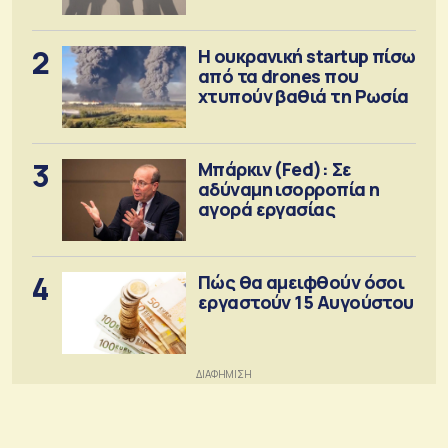
πρόνοιας
2
Η ουκρανική startup πίσω
από τα drones που
χτυπούν βαθιά τη Ρωσία
3
Μπάρκιν (Fed): Σε
αδύναμη ισορροπία η
αγορά εργασίας
4
Πώς θα αμειφθούν όσοι
εργαστούν 15 Αυγούστου