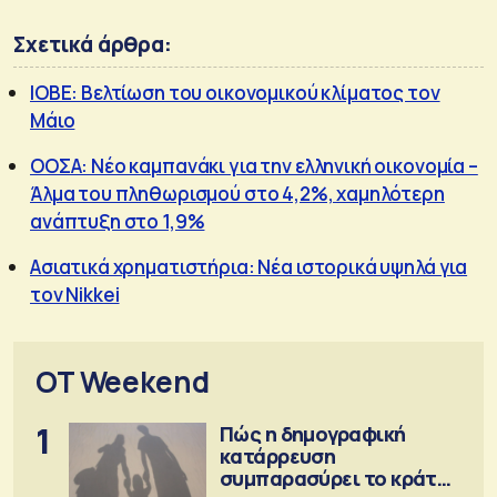
Σχετικά άρθρα:
ΙΟΒΕ: Βελτίωση του οικονομικού κλίματος τον
Μάιο
ΟΟΣΑ: Νέο καμπανάκι για την ελληνική οικονομία –
Άλμα του πληθωρισμού στο 4,2%, χαμηλότερη
ανάπτυξη στο 1,9%
Ασιατικά χρηματιστήρια: Νέα ιστορικά υψηλά για
τον Nikkei
OT Weekend
1
Πώς η δημογραφική
κατάρρευση
συμπαρασύρει το κράτος