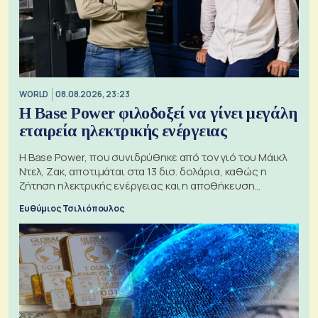
WORLD
08.08.2026, 23:23
Η Base Power φιλοδοξεί να γίνει μεγάλη
εταιρεία ηλεκτρικής ενέργειας
Η Base Power, που συνιδρύθηκε από τον γιό του Μάικλ
Ντελ, Ζακ, αποτιμάται στα 13 δισ. δολάρια, καθώς η
ζήτηση ηλεκτρικής ενέργειας και η αποθήκευση
μπαταριών αυξάνονται
Ευθύμιος Τσιλιόπουλος