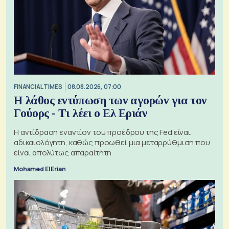
FINANCIAL TIMES
08.08.2026, 07:00
Η λάθος εντύπωση των αγορών για τον
Γούορς - Τι λέει ο Ελ Εριάν
Η αντίδραση εναντίον του προέδρου της Fed είναι
αδικαιολόγητη, καθώς προωθεί μια μεταρρύθμιση που
είναι απολύτως απαραίτητη
Mohamed El Erian