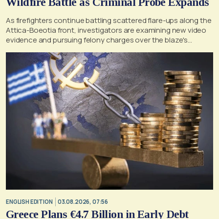
Wildfire Battle as Criminal Probe Expands
As firefighters continue battling scattered flare-ups along the
Attica-Boeotia front, investigators are examining new video
evidence and pursuing felony charges over the blaze's
suspected origin
ENGLISH EDITION
03.08.2026, 07:56
Greece Plans €4.7 Billion in Early Debt