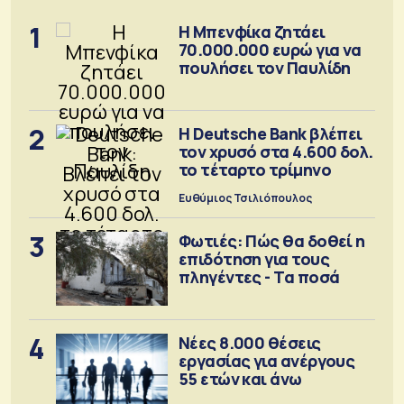
1
Η Μπενφίκα ζητάει
70.000.000 ευρώ για να
πουλήσει τον Παυλίδη
2
Η Deutsche Bank βλέπει
τον χρυσό στα 4.600 δολ.
το τέταρτο τρίμηνο
Ευθύμιος Τσιλιόπουλος
3
Φωτιές: Πώς θα δοθεί η
επιδότηση για τους
πληγέντες - Τα ποσά
4
Νέες 8.000 θέσεις
εργασίας για ανέργους
55 ετών και άνω