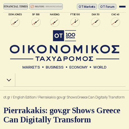
ΟΤ Markets
OT Forum
DOW JONES
SP 500
NASDAQ
FTSE 100
DAX 30
CAC 40
MARKETS
BUSINESS
ECONOMY
WORLD
Χ.Α.
ot.gr
/
English Edition
/
Pierrakakis: gov.gr Shows Greece Can Digitally Transform
Pierrakakis: gov.gr Shows Greece
Can Digitally Transform