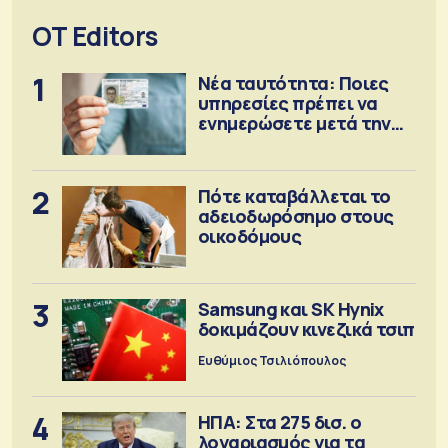
OT Editors
1
Νέα ταυτότητα: Ποιες
υπηρεσίες πρέπει να
ενημερώσετε μετά την
έκδοση
2
Πότε καταβάλλεται το
αδειοδωρόσημο στους
οικοδόμους
3
Samsung και SK Hynix
δοκιμάζουν κινεζικά τσιπ
Ευθύμιος Τσιλιόπουλος
4
ΗΠΑ: Στα 275 δισ. ο
λογαριασμός για τα