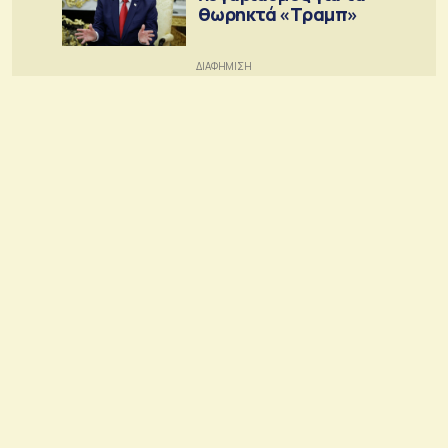
θωρηκτά «Τραμπ»