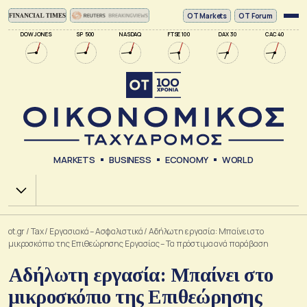
ΟΤ Markets
OT Forum
DOW JONES
SP 500
NASDAQ
FTSE 100
DAX 30
CAC 40
MARKETS
BUSINESS
ECONOMY
WORLD
Χ.Α.
ot.gr
/
Tax
/
Εργασιακά – Ασφαλιστικά
/
Αδήλωτη εργασία: Μπαίνει στο
μικροσκόπιο της Επιθεώρησης Εργασίας – Τα πρόστιμα ανά παράβαση
Αδήλωτη εργασία: Μπαίνει στο
μικροσκόπιο της Επιθεώρησης