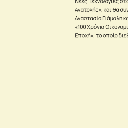
Νέες Τεχνολογίες στ
Ανατολής», και θα σ
Αναστασία Γιάμαλη κα
«100 Χρόνια Οικονομ
Εποχή», το οποίο διε