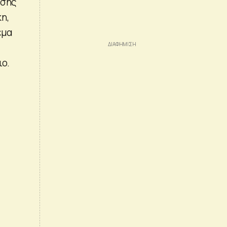
έσης
η,
έμα
ιο.