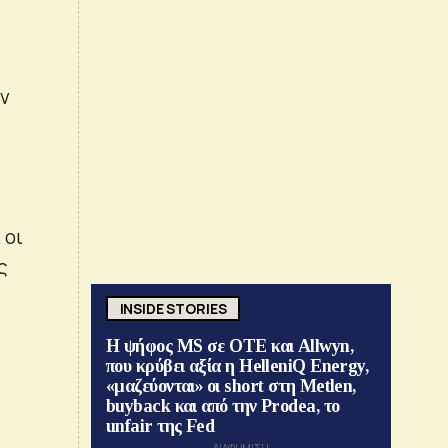
υν
 οι
ς
INSIDE STORIES
Η ψήφος MS σε ΟΤΕ και Allwyn,
που κρύβει αξία η HelleniQ Energy,
«μαζεύονται» οι short στη Metlen,
buyback και από την Prodea, το
unfair της Fed