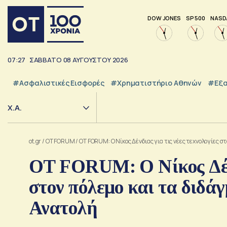
DOW JONES
SP 500
NASD
07:27
ΣΑΒΒΑΤΟ
08
ΑΥΓΟΥΣΤΟΥ
2026
#Ασφαλιστικές Εισφορές
#Χρηματιστήριο Αθηνών
#εξα
Χ.Α.
ot.gr
/
OT FORUM
/
OT FORUM: O Νίκος Δένδιας για τις νέες τεχνολογίες 
OT FORUM: O Νίκος Δένδι
στον πόλεμο και τα διδ
Ανατολή