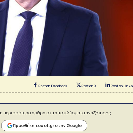
Post on Facebook
Post on X
Post on Linke
ε περισσότερα άρθρα στα αποτελέσματα αναζήτησης
Προσθήκη του ot.gr στην Google