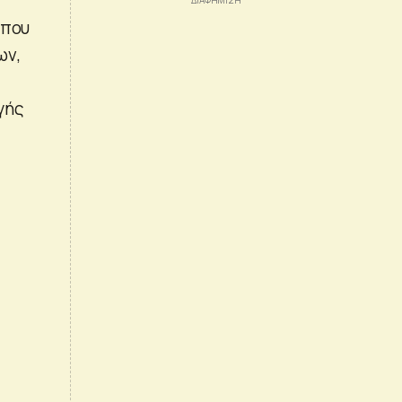
 που
ων,
γής