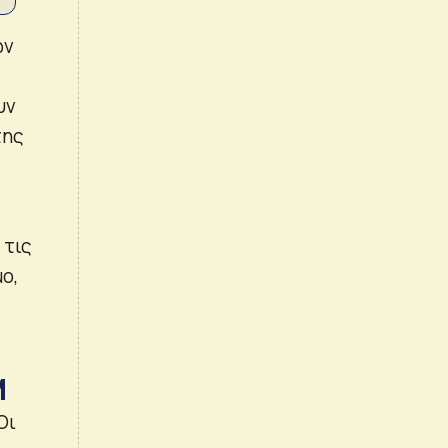
ών
υν
της
 τις
ο,
M
Οι