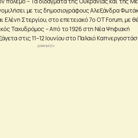
ον πόλεμο – Τα διδάγματα της Ουκρανίας και της Μ
υνομιλήσει με τις δημοσιογράφους Αλεξάνδρα Φωτάκ
ι Ελένη Στεργίου, στο επετειακό 7ο OT Forum, με θ
ικός Ταχυδρόμος – Από το 1926 στη Νέα Ψηφιακή
ξάγετα στις 11–12 Ιουνίου στο Παλαιό Καπνεργοστάσ