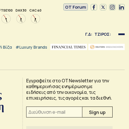
OT Forum
FTSE 100
DAX 30
CAC 40
Γ.Δ:
ΤΖΙΡΟΣ:
 Βίζα
#luxury Brands
Εγγραφείτε στο OT Newsletter για την
καθημερινή σας ενημέρωση με
ς
ειδήσεις από την οικονομία, τις
επιχειρήσεις, τις αγορές και τα διεθνή.
η