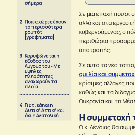
σήμερα
Σε μια εποχή που οι 
2
Ποιες χώρες έχουν
αλλά και στα εργαστ
τα περισσότερα
κυβερνοάμυνας, ο πό
ρομπότ
[γραφήματα]
περιθώρια προσαρμο
αποτροπής.
3
Κορυφώνεται η
έξοδος του
Σε αυτό το νέο τοπίο
Αυγούστου - Με
υψηλές
ομιλία και συμμετοχ
πληρότητες
αναχωρούν τα
κρίσιμες αλλαγές πο
πλοία
καθώς και τα διδάγμ
Ουκρανία και τη Μέσ
4
Γιατί κάηκε η
Δυτική Αττική και
Η συμμετοχή 
όχι η Ανατολική
Ο κ. Δένδιας θα συμμ