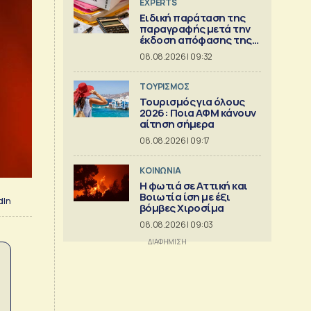
EXPERTS
Ειδική παράταση της
παραγραφής μετά την
έκδοση απόφασης της
Διεύθυνσης Επίλυσης
08.08.2026 | 09:32
Διαφορών [Μέρος 6ο]
ΤΟΥΡΙΣΜΟΣ
Τουρισμός για όλους
2026: Ποια ΑΦΜ κάνουν
αίτηση σήμερα
08.08.2026 | 09:17
ΚΟΙΝΩΝΙΑ
Η φωτιά σε Αττική και
Βοιωτία ίση με έξι
dIn
βόμβες Χιροσίμα
08.08.2026 | 09:03