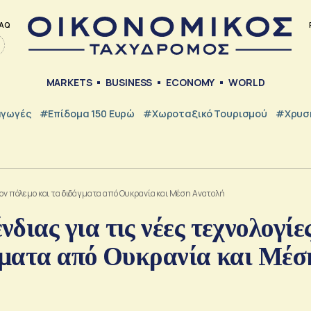
AQ
MARKETS
BUSINESS
ECONOMY
WORLD
γωγές
#Επίδομα 150 Ευρώ
#Χωροταξικό Τουρισμού
#Χρυσή
στον πόλεμο και τα διδάγματα από Ουκρανία και Μέση Ανατολή
ας για τις νέες τεχνολογίε
άγματα από Ουκρανία και Μέσ