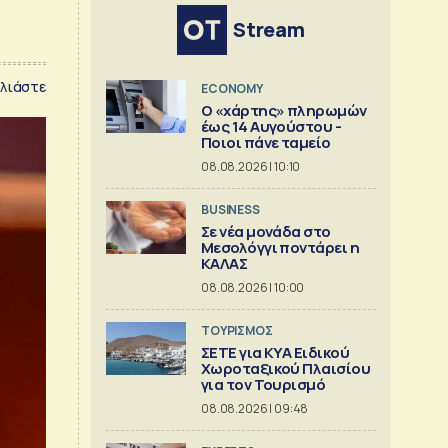
Stream
λιάστε
ECONOMY
Ο «χάρτης» πληρωμών
έως 14 Αυγούστου -
Ποιοι πάνε ταμείο
08.08.2026 | 10:10
BUSINESS
Σε νέα μονάδα στο
Μεσολόγγι ποντάρει η
ΚΑΛΑΣ
08.08.2026 | 10:00
ΤΟΥΡΙΣΜΟΣ
ΣΕΤΕ για ΚΥΑ Ειδικού
Χωροταξικού Πλαισίου
για τον Τουρισμό
08.08.2026 | 09:48