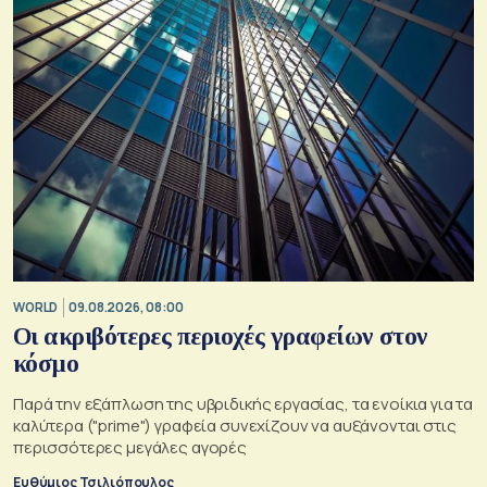
WORLD
09.08.2026, 08:00
Οι ακριβότερες περιοχές γραφείων στον
κόσμο
Παρά την εξάπλωση της υβριδικής εργασίας, τα ενοίκια για τα
καλύτερα ("prime") γραφεία συνεχίζουν να αυξάνονται στις
περισσότερες μεγάλες αγορές
Ευθύμιος Τσιλιόπουλος