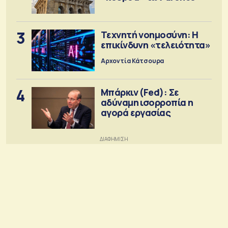
3
Τεχνητή νοημοσύνη: Η
επικίνδυνη «τελειότητα»
Αρχοντία Κάτσουρα
4
Μπάρκιν (Fed): Σε
αδύναμη ισορροπία η
αγορά εργασίας