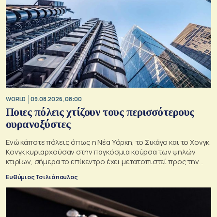
WORLD
09.08.2026, 08:00
Ποιες πόλεις χτίζουν τους περισσότερους
ουρανοξύστες
Ενώ κάποτε πόλεις όπως η Νέα Υόρκη, το Σικάγο και το Χονγκ
Κονγκ κυριαρχούσαν στην παγκόσμια κούρσα των ψηλών
κτιρίων, σήμερα το επίκεντρο έχει μετατοπιστεί προς την
Ασία
Ευθύμιος Τσιλιόπουλος