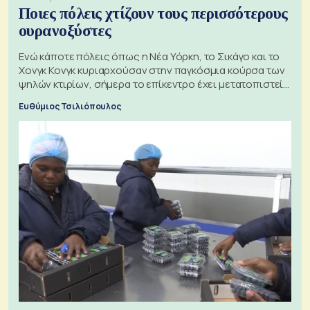
Ποιες πόλεις χτίζουν τους περισσότερους
ουρανοξύστες
Ενώ κάποτε πόλεις όπως η Νέα Υόρκη, το Σικάγο και το
Χονγκ Κονγκ κυριαρχούσαν στην παγκόσμια κούρσα των
ψηλών κτιρίων, σήμερα το επίκεντρο έχει μετατοπιστεί
προς την Ασία
Ευθύμιος Τσιλιόπουλος