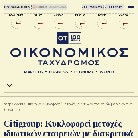
ΟΤ Markets
OT Forum
DOW JONES
SP 500
NASDAQ
FTSE 100
DAX 30
CAC 40
MARKETS
BUSINESS
ECONOMY
WORLD
Χ.Α.
ot.gr
/
World
/
Citigroup: Κυκλοφορεί μετοχές ιδιωτικών εταιρειών με διακριτικά
(tokenized)
Citigroup: Κυκλοφορεί μετοχές
ιδιωτικών εταιρειών με διακριτικά