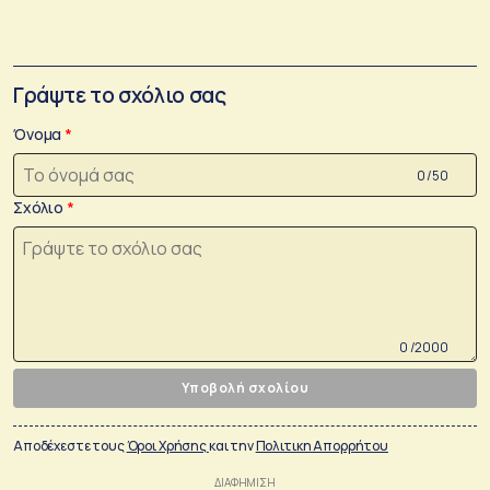
Γράψτε το σχόλιο σας
Όνομα
0 /50
Σχόλιο
0 /2000
Υποβολή σχολίου
Αποδέχεστε τους
Όροι Χρήσης
και την
Πολιτικη Απορρήτου