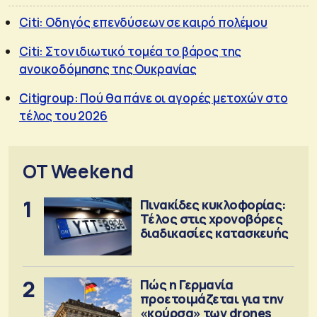
Citi: Οδηγός επενδύσεων σε καιρό πολέμου
Citi: Στον ιδιωτικό τομέα το βάρος της
ανοικοδόμησης της Ουκρανίας
Citigroup: Πού θα πάνε οι αγορές μετοχών στο
τέλος του 2026
OT Weekend
1
Πινακίδες κυκλοφορίας:
Τέλος στις χρονοβόρες
διαδικασίες κατασκευής
2
Πώς η Γερμανία
προετοιμάζεται για την
«κούρσα» των drones