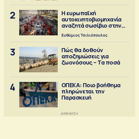
2
Η ευρωπαϊκή
αυτοκινητοβιομηχανία
αναζητά σωσίβιο στην
Κίνα
Ευθύμιος Τσιλιόπουλος
3
Πώς θα δοθούν
αποζημιώσεις για
ζωονόσους – Τα ποσά
4
ΟΠΕΚΑ: Ποιο βοήθημα
πληρώνεται την
Παρασκευή