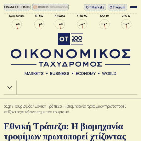
ΟΤ Markets
OT Forum
DOW JONES
SP 500
NASDAQ
FTSE 100
DAX 30
CAC 40
MARKETS
BUSINESS
ECONOMY
WORLD
Χ.Α.
ot.gr
/
Τουρισμός
/
Εθνική Τράπεζα: Η βιομηχανία τροφίμων πρωτοπορεί
χτίζοντας συνέργειες με τον τουρισμό
Εθνική Τράπεζα: Η βιομηχανία
τροφίμων πρωτοπορεί χτίζοντας