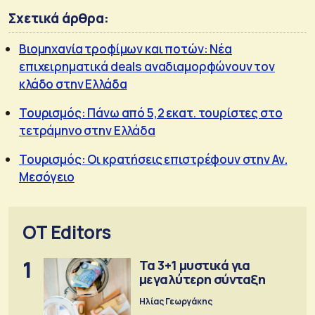
Σχετικά άρθρα:
Βιομηχανία τροφίμων και ποτών: Νέα
επιχειρηματικά deals αναδιαμορφώνουν τον
κλάδο στην Ελλάδα
Τουρισμός: Πάνω από 5,2 εκατ. τουρίστες στο
τετράμηνο στην Ελλάδα
Τουρισμός: Οι κρατήσεις επιστρέφουν στην Αν.
Μεσόγειο
OT Editors
1
Τα 3+1 μυστικά για
μεγαλύτερη σύνταξη
Ηλίας Γεωργάκης