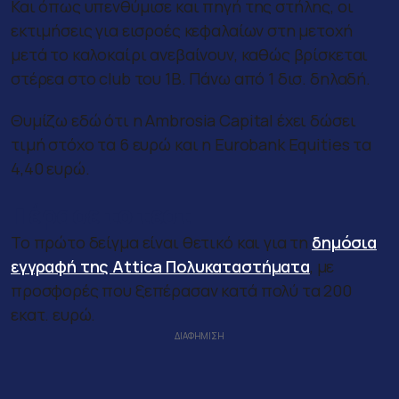
Και όπως υπενθύμισε και πηγή της στήλης, οι
εκτιμήσεις για εισροές κεφαλαίων στη μετοχή
μετά το καλοκαίρι ανεβαίνουν, καθώς βρίσκεται
στέρεα στο club του 1Β. Πάνω από 1 δισ. δηλαδή.
Θυμίζω εδώ ότι η Ambrosia Capital έχει δώσει
τιμή στόχο τα 6 ευρώ και η Eurobank Equities τα
4,40 ευρώ.
Πέρασε το τεστ
Το πρώτο δείγμα είναι θετικό και για τη
δημόσια
εγγραφή της Attica Πολυκαταστήματα
, με
προσφορές που ξεπέρασαν κατά πολύ τα 200
εκατ. ευρώ.