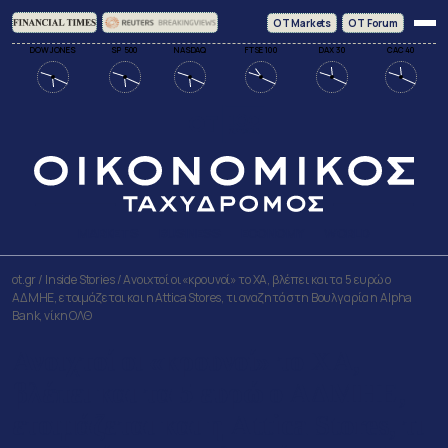
ΟΤ Markets
OT Forum
DOW JONES
SP 500
NASDAQ
FTSE 100
DAX 30
CAC 40
MARKETS
BUSINESS
ECONOMY
WORLD
ot.gr
/
Inside Stories
/
Ανοιχτοί οι «κρουνοί» το ΧΑ, βλέπει και τα 5 ευρώ ο
ΑΔΜΗΕ, ετοιμάζεται και η Attica Stores, τι αναζητά στη Βουλγαρία η Alpha
Bank, νίκη ΟΛΘ
Ανοιχτοί οι «κρουνοί» το ΧΑ,
βλέπει και τα 5 ευρώ ο ΑΔΜΗΕ,
ετοιμάζεται και η Attica Stores, τι