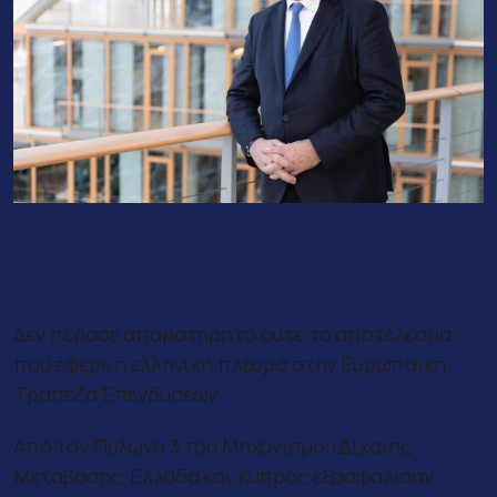
Ο Τσακίρης έβαλε την
υπογραφή του
Δεν πέρασε απαρατήρητο ούτε το αποτέλεσμα
που έφερε η ελληνική πλευρά στην Ευρωπαϊκή
Τράπεζα Επενδύσεων.
Από τον Πυλώνα 3 του Μηχανισμού Δίκαιης
Μετάβασης, Ελλάδα και Κύπρος εξασφάλισαν