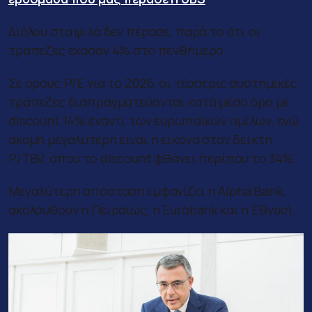
Διόλου στα ψιλά δεν πέρασε, παρά το ότι οι
τράπεζες έχασαν 4% στο πενθήμερο.
Σε όρους P/E για το 2026, οι τέσσερις συστημικές
τράπεζες διαπραγματεύονται κατά μέσο όρο με
discount 14% έναντι των ευρωπαϊκών ομίλων, ενώ
ακόμη μεγαλύτερη είναι η εικόνα στον δείκτη
P/TBV, όπου το discount φθάνει περίπου το 34%.
Μεγαλύτερη απόσταση εμφανίζει η Alpha Bank,
ακολουθούν η Πειραιώς, η Eurobank και η Εθνική.