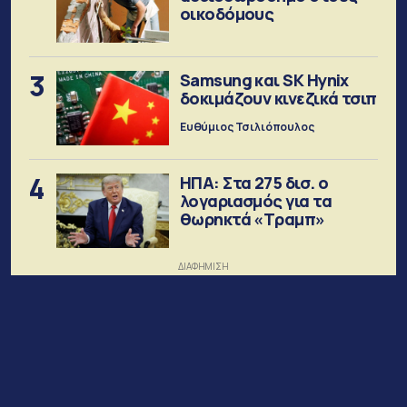
οικοδόμους
3
Samsung και SK Hynix
δοκιμάζουν κινεζικά τσιπ
Ευθύμιος Τσιλιόπουλος
4
ΗΠΑ: Στα 275 δισ. ο
λογαριασμός για τα
θωρηκτά «Τραμπ»