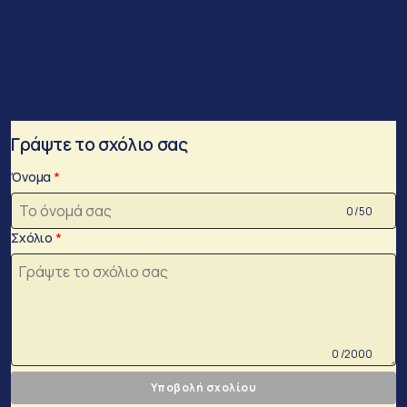
Σχόλια
Γράψτε το σχόλιο σας
Όνομα
0 /50
Σχόλιο
0 /2000
Υποβολή σχολίου