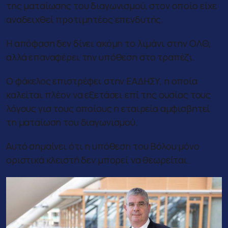
της ματαίωσης του διαγωνισμού, στον οποίο είχε
αναδειχθεί προτιμητέος επενδυτής.
Η απόφαση δεν δίνει ακόμη το λιμάνι στην ΟΛΘ,
αλλά επαναφέρει την υπόθεση στο τραπέζι.
Ο φάκελος επιστρέφει στην ΕΑΔΗΣΥ, η οποία
καλείται πλέον να εξετάσει επί της ουσίας τους
λόγους για τους οποίους η εταιρεία αμφισβητεί
τη ματαίωση του διαγωνισμού.
Αυτό σημαίνει ότι η υπόθεση του Βόλου μόνο
οριστικά κλειστή δεν μπορεί να θεωρείται.