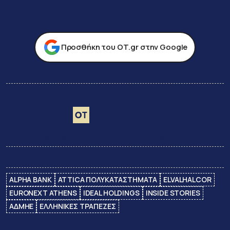
Προσθήκη του ΟΤ.gr στην Google
Ακολουθήστε τον
Google News
στο
και μάθετε πρώτοι όλες τις ειδήσεις
ALPHA BANK
ATTICA ΠΟΛΥΚΑΤΑΣΤΗΜΑΤΑ
ELVALHALCOR
EURONEXT ATHENS
IDEAL HOLDINGS
INSIDE STORIES
ΑΔΜΗΕ
ΕΛΛΗΝΙΚΕΣ ΤΡΑΠΕΖΕΣ