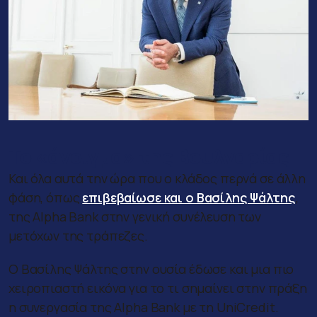
Το «άνοιγμα» της Βουλγαρίας
Και όλα αυτά την ώρα που ο κλάδος περνά σε άλλη
φάση, όπως
επιβεβαίωσε και ο Βασίλης Ψάλτης
,
της Alpha Bank στην γενική συνέλευση των
μετόχων της τράπεζες.
Ο Βασίλης Ψάλτης στην ουσία έδωσε και μια πιο
χειροπιαστή εικόνα για το τι σημαίνει στην πράξη
η συνεργασία της Alpha Bank με τη UniCredit.