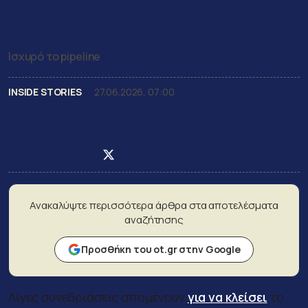
αναζητά στη Βουλγαρία η Alpha
Bank, νίκη ΟΛΘ
Ισχυρό το pipeline
INSIDE STORIES
27.06.2026, 07:00
Newsroom
Post on Facebook
Post on X
Post on LinkedIn
Ανακαλύψτε περισσότερα άρθρα στα αποτελέσματα
αναζήτησης
Προσθήκη του ot.gr στην Google
Λίγες συνεδριάσεις απομένουν
για να κλείσει
το