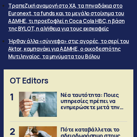
Τραπεζική αναμονή στο ΧΑ, τα πηγαδάκια στο
Euronext, τα funds και το μεγάλο στοίχημα του
ΑΔΜΗΕ, τι προεξοφλεί η Coca Cola HBC, η βάση
της BYLOT, η αλήθεια για τους εκσκαφείς
Ήρθαν άλλα «σύννεφα» στις αγορές, το σερί του
Aktor, καμπανάκι για ΑΔΜΗΕ, ο οικοδεσπότης
Μυτιληναίος, τα μηνύματα του Βόλου
OT Editors
1
Νέα ταυτότητα: Ποιες
υπηρεσίες πρέπει να
ενημερώσετε μετά την
έκδοση
2
Πότε καταβάλλεται το
αδειοδωρόσημο στους