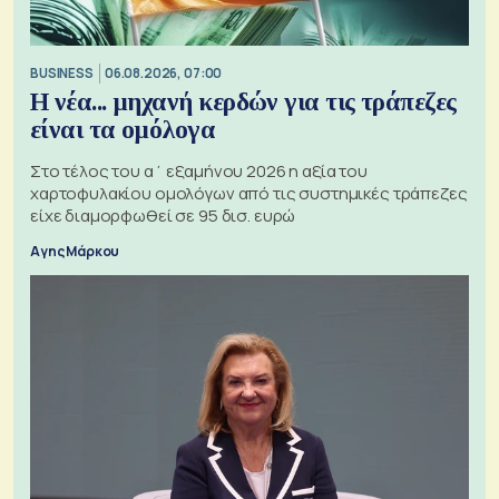
BUSINESS
06.08.2026, 07:00
Η νέα... μηχανή κερδών για τις τράπεζες
είναι τα ομόλογα
Στο τέλος του α΄ εξαμήνου 2026 η αξία του
χαρτοφυλακίου ομολόγων από τις συστημικές τράπεζες
είχε διαμορφωθεί σε 95 δισ. ευρώ
Αγης Μάρκου