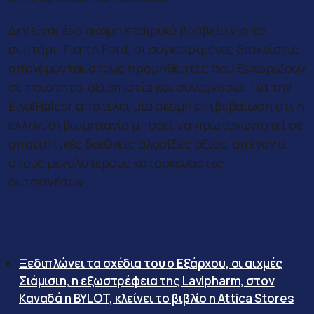
Δεν είναι ένα ακόμη εταιρικό βραβείο για το
συρτάρι. Για τη Ford, οι συγκεκριμένες διακρίσεις
απονέμονται στους προμηθευτές που ξεχωρίζουν
σε ποιότητα, αξιοπιστία και συνεργασία. Για την
ElvalHalcor αποτελεί μία ακόμη επιβεβαίωση ότι η
ελληνική βιομηχανία μπορεί να πρωταγωνιστεί σε
απαιτητικές διεθνείς αλυσίδες αξίας, απέναντι
στους μεγαλύτερους κατασκευαστές
αυτοκινήτων.
Σχετικά άρθρα:
Ξεδιπλώνει τα σχέδια του ο Εξάρχου, οι αιχμές
Σιάμισιη, η εξωστρέφεια της Lavipharm, στον
Καναδά η BYLOT, κλείνει το βιβλίο η Attica Stores