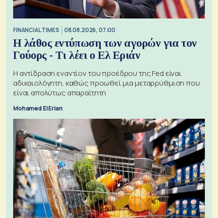
FINANCIAL TIMES
08.08.2026, 07:00
Η λάθος εντύπωση των αγορών για τον
Γούορς - Τι λέει ο Ελ Εριάν
Η αντίδραση εναντίον του προέδρου της Fed είναι
αδικαιολόγητη, καθώς προωθεί μια μεταρρύθμιση που
είναι απολύτως απαραίτητη
Mohamed El Erian