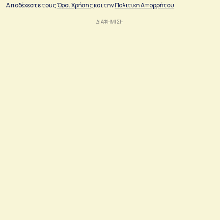
Αποδέχεστε τους
Όροι Χρήσης
και την
Πολιτικη Απορρήτου