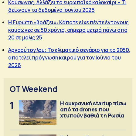
Καύσωνας: Αλλάζει το ευρωπαϊκό καλοκαίρι – Τι
δείχνουν τα δεδομένα Ιουνίου 2026
Η Ευρώπη «βράζει»: Κάποτε είχε πέντε έντονους
καύσωνες σε 50 χρόνια, σήμερα μετρά πάνω από
20 σε μόλις 25
Αρναούτογλου: Το κλιματικό σενάριο για το 2050,
αποτελεί πρόγνωση καιρού για τον Ιούνιο του
2026
OT Weekend
1
Η ουκρανική startup πίσω
από τα drones που
χτυπούν βαθιά τη Ρωσία