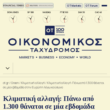
ΟΤ Markets
OT Forum
DOW JONES
SP 500
NASDAQ
FTSE 100
DAX 30
CAC 40
MARKETS
BUSINESS
ECONOMY
WORLD
Χ.Α.
ot.gr
/
Green
/
Κλιματική αλλαγή
/
Κλιματική αλλαγή: Πάνω από 1.300 θάνατοι
σε μία εβδομάδα στην Ευρώπη λόγω καύσωνα
Κλιματική αλλαγή: Πάνω από
1.300 θάνατοι σε μία εβδομάδα