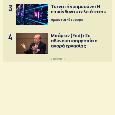
3
Τεχνητή νοημοσύνη: Η
επικίνδυνη «τελειότητα»
Αρχοντία Κάτσουρα
4
Μπάρκιν (Fed): Σε
αδύναμη ισορροπία η
αγορά εργασίας