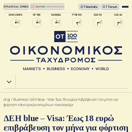
ΟΤ Markets
OT Forum
DOW JONES
SP 500
NASDAQ
FTSE 100
DAX 30
CAC 40
MARKETS
BUSINESS
ECONOMY
WORLD
Χ.Α.
ot.gr
/
Business
/
ΔΕΗ blue – Visa: Έως 18 ευρώ επιβράβευση τον μήνα για
φόρτιση ηλεκτρικών οχημάτων το καλοκαίρι
ΔΕΗ blue – Visa: Έως 18 ευρώ
επιβράβευση τον μήνα για φόρτιση