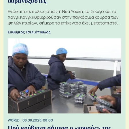
ουρανοξύστες
Ενώ κάποτε πόλεις όπως η Νέα Υόρκη, το Σικάγο και το
Χονγκ Κονγκ κυριαρχούσαν στην παγκόσμια κούρσα των
ψηλών κτιρίων, σήμερα το επίκεντρο έχει μετατοπιστεί
προς την Ασία
Ευθύμιος Τσιλιόπουλος
WORLD
09.08.2026, 08:00
Πού κρύβεται σήμερα ο «χρυσός» της