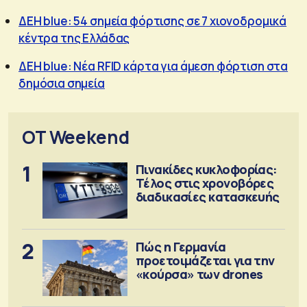
ΔΕΗ blue: 54 σημεία φόρτισης σε 7 χιονοδρομικά
κέντρα της Ελλάδας
ΔΕΗ blue: Νέα RFID κάρτα για άμεση φόρτιση στα
δημόσια σημεία
OT Weekend
1
Πινακίδες κυκλοφορίας:
Τέλος στις χρονοβόρες
διαδικασίες κατασκευής
2
Πώς η Γερμανία
προετοιμάζεται για την
«κούρσα» των drones