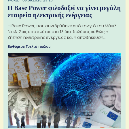
WORLD
08.08.2026, 23:23
Η Base Power φιλοδοξεί να γίνει μεγάλη
εταιρεία ηλεκτρικής ενέργειας
Η Base Power, που συνιδρύθηκε από τον γιό του Μάικλ
Ντελ, Ζακ, αποτιμάται στα 13 δισ. δολάρια, καθώς η
ζήτηση ηλεκτρικής ενέργειας και η αποθήκευση
μπαταριών αυξάνονται
Ευθύμιος Τσιλιόπουλος