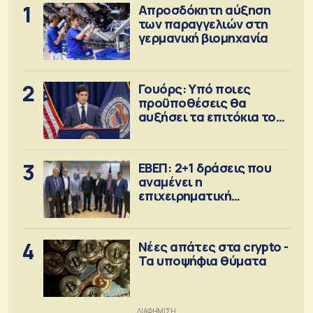
1
Απροσδόκητη αύξηση
των παραγγελιών στη
γερμανική βιομηχανία
2
Γουόρς: Υπό ποιες
προϋποθέσεις θα
αυξήσει τα επιτόκια τον
Σεπτέμβριο
3
ΕΒΕΠ: 2+1 δράσεις που
αναμένει η
επιχειρηματική
κοινότητα
4
Νέες απάτες στα crypto -
Τα υποψήφια θύματα