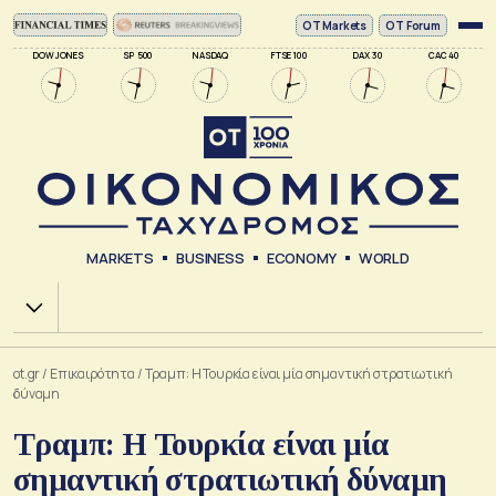
ΟΤ Markets
OT Forum
DOW JONES
SP 500
NASDAQ
FTSE 100
DAX 30
CAC 40
MARKETS
BUSINESS
ECONOMY
WORLD
Χ.Α.
ot.gr
/
Επικαιρότητα
/
Τραμπ: Η Τουρκία είναι μία σημαντική στρατιωτική
δύναμη
Τραμπ: Η Τουρκία είναι μία
σημαντική στρατιωτική δύναμη