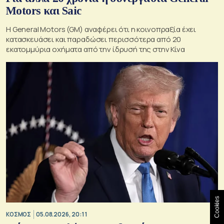
Motors και Saic
Η General Motors (GM) αναφέρει ότι η κοινοπραξία έχει
κατασκευάσει και παραδώσει περισσότερα από 20
εκατομμύρια οχήματα από την ίδρυσή της στην Κίνα
Cookies
ΚΟΣΜΟΣ
05.08.2026, 20:11