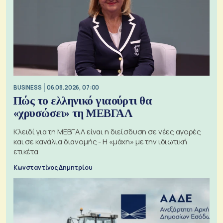
BUSINESS
06.08.2026, 07:00
Πώς το ελληνικό γιαούρτι θα
«χρυσώσει» τη ΜΕΒΓΑΛ
Κλειδί για τη ΜΕΒΓΑΛ είναι η διείσδυση σε νέες αγορές
και σε κανάλια διανομής - Η «μάχη» με την ιδιωτική
ετικέτα
Κωνσταντίνος Δημητρίου