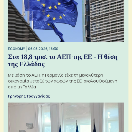
ECONOMY
06.08.2026, 16:30
Στα 18,8 τρισ. το ΑΕΠ της ΕΕ - Η θέση
της Ελλάδας
Με βάση το ΑΕΠ, η Γερμανία είχε τη μεγαλύτερη
οικονομία μεταξύ των χωρών της ΕΕ, ακολουθούμενη
από τη Γαλλία
Γρηγόρης Τραγγανίδας