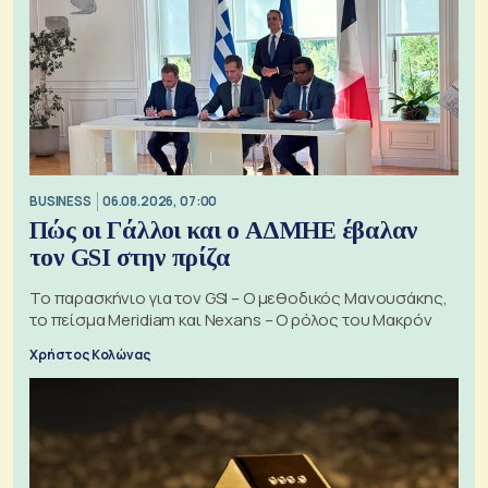
BUSINESS
06.08.2026, 07:00
Πώς οι Γάλλοι και ο ΑΔΜΗΕ έβαλαν
τον GSI στην πρίζα
Το παρασκήνιο για τον GSI – Ο μεθοδικός Μανουσάκης,
το πείσμα Meridiam και Nexans – Ο ρόλος του Μακρόν
Χρήστος Κολώνας