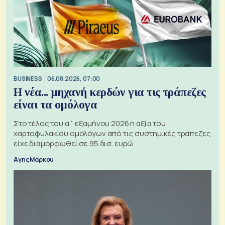
BUSINESS
06.08.2026, 07:00
Η νέα... μηχανή κερδών για τις τράπεζες
είναι τα ομόλογα
Στο τέλος του α΄ εξαμήνου 2026 η αξία του
χαρτοφυλακίου ομολόγων από τις συστημικές τράπεζες
είχε διαμορφωθεί σε 95 δισ. ευρώ
Αγης Μάρκου