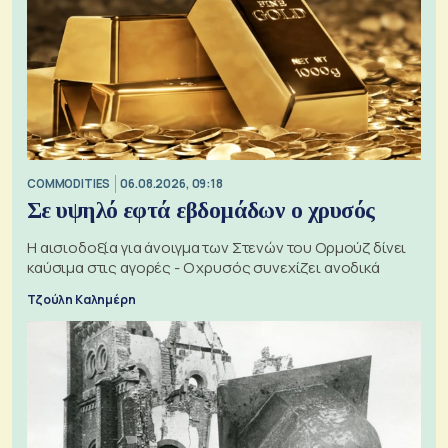
COMMODITIES
06.08.2026, 09:18
Σε υψηλό εφτά εβδομάδων ο χρυσός
Η αισιοδοξία για άνοιγμα των Στενών του Ορμούζ δίνει
καύσιμα στις αγορές - Ο χρυσός συνεχίζει ανοδικά
Τζούλη Καλημέρη