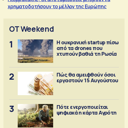
χρηματοδοτήσουν το μέλλον της Ευρώπης
OT Weekend
1
Η ουκρανική startup πίσω
από τα drones που
χτυπούν βαθιά τη Ρωσία
2
Πώς θα αμειφθούν όσοι
εργαστούν 15 Αυγούστου
3
Πότε ενεργοποιείται
ψηφιακά η κάρτα Αγρότη