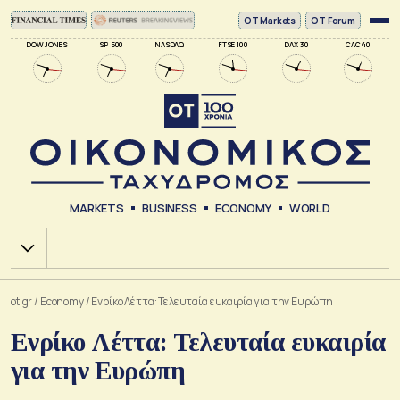
ΟΤ Markets
OT Forum
DOW JONES
SP 500
NASDAQ
FTSE 100
DAX 30
CAC 40
MARKETS
BUSINESS
ECONOMY
WORLD
Χ.Α.
ot.gr
/
Economy
/
Ενρίκο Λέττα: Τελευταία ευκαιρία για την Ευρώπη
Ενρίκο Λέττα: Τελευταία ευκαιρία
για την Ευρώπη