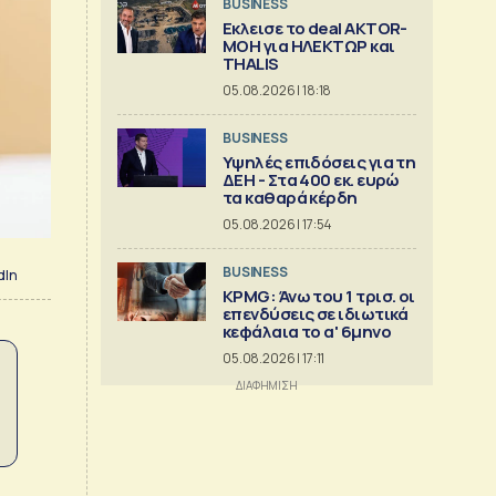
BUSINESS
Εκλεισε το deal AKTOR-
ΜΟΗ για ΗΛΕΚΤΩΡ και
THALIS
05.08.2026 | 18:18
BUSINESS
Υψηλές επιδόσεις για τη
ΔΕΗ - Στα 400 εκ. ευρώ
τα καθαρά κέρδη
05.08.2026 | 17:54
BUSINESS
dIn
KPMG: Άνω του 1 τρισ. oι
επενδύσεις σε ιδιωτικά
κεφάλαια το α' 6μηνο
05.08.2026 | 17:11