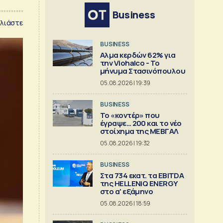
Business
λιάστε
BUSINESS
Αλμα κερδών 62% για
την Viohalco - Το
μήνυμα Στασινόπουλου
05.08.2026 | 19:39
BUSINESS
Το «κοντέρ» που
έγραψε… 200 και το νέο
στοίχημα της ΜΕΒΓΑΛ
05.08.2026 | 19:32
BUSINESS
Στα 734 εκατ. τα EBITDA
της HELLENiQ ENERGY
στο α' εξάμηνο
05.08.2026 | 18:59