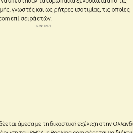
 να υπέστησαν τα ευρωπαϊκά ξενοδοχεία από τις
μής, γνωστές και ως ρήτρες ισοτιμίας, τις οποίες
com επί σειρά ετών.
δέεται άμεσα με τη δικαστική εξέλιξη στην Ολλανδί
έρωση του SHCA, η Booking.com φέρεται να διέκοψ