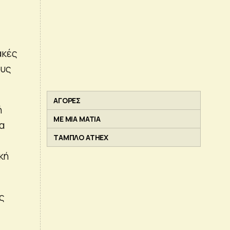
ακές
ους
ΑΓΟΡΕΣ
ή
ΜΕ ΜΙΑ ΜΑΤΙΑ
α
ΤΑΜΠΛΟ ATHEX
κή
ς