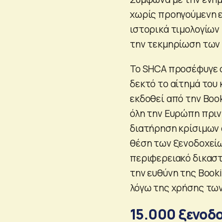
χωρίς προηγούμενη ε
ιστορικά τιμολoγίων 
την τεκμηρίωση των
Το SHCA προσέφυγε σ
δεκτό το αίτημά του 
εκδοθεί από την Boo
όλη την Ευρώπη πριν
διατήρηση κρίσιμων 
θέση των ξενοδοχείω
περιφερειακό δικαστ
την ευθύνη της Book
λόγω της χρήσης τω
15.000 ξενοδο