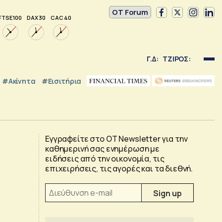
OT Forum
FTSE 100
DAX 30
CAC 40
Γ.Δ:
ΤΖΙΡΟΣ:
#Ακίνητα
#εισιτήρια
Εγγραφείτε στο OT Newsletter για την
καθημερινή σας ενημέρωση με
ειδήσεις από την οικονομία, τις
επιχειρήσεις, τις αγορές και τα διεθνή.