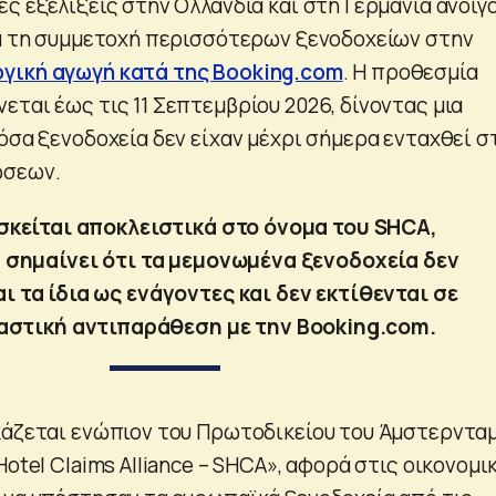
ς εξελίξεις στην Ολλανδία και στη Γερμανία ανοίγ
ια τη συμμετοχή περισσότερων ξενοδοχείων στην
γική αγωγή κατά της Booking.com
. Η προθεσμία
ται έως τις 11 Σεπτεμβρίου 2026, δίνοντας μια
όσα ξενοδοχεία δεν είχαν μέχρι σήμερα ενταχθεί σ
ώσεων.
σκείται αποκλειστικά στο όνομα του SHCA,
 σημαίνει ότι τα μεμονωμένα ξενοδοχεία δεν
 τα ίδια ως ενάγοντες και δεν εκτίθενται σε
αστική αντιπαράθεση με την Booking.com.
κάζεται ενώπιον του Πρωτοδικείου του Άμστερντα
Hotel Claims Alliance – SHCA», αφορά στις οικονομι