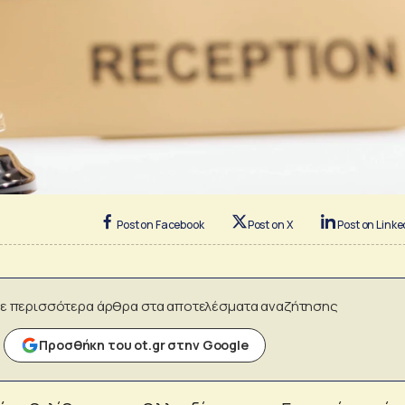
Post on Facebook
Post on X
Post on Linke
ε περισσότερα άρθρα στα αποτελέσματα αναζήτησης
Προσθήκη του ot.gr στην Google