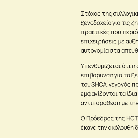
Στόχος της συλλογικ
ξενοδοχεία για τις 
πρακτικές που περιό
επιχειρήσεις με αυξ
αυτονομία στα απευθ
Υπενθυμίζεται ότι η 
επιβάρυνση για τα ξ
του SHCA, γεγονός π
εμφανίζονται τα ίδια
αντιπαράθεση με την
Ο Πρόεδρος της HOTR
έκανε την ακόλουθη 