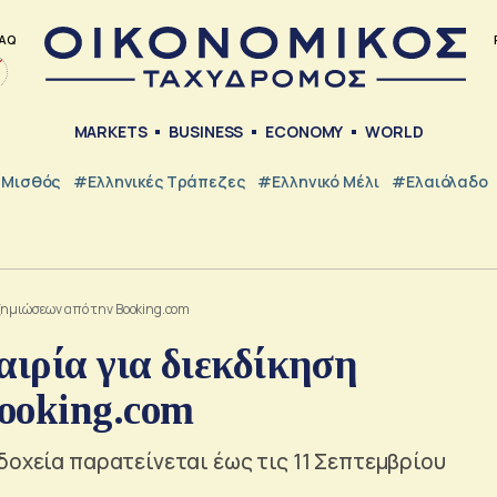
AQ
MARKETS
BUSINESS
ECONOMY
WORLD
Μισθός
#ελληνικές Τράπεζες
#Ελληνικό Μέλι
#Ελαιόλαδο
οζημιώσεων από την Booking.com
αιρία για διεκδίκηση
ooking.com
δοχεία παρατείνεται έως τις 11 Σεπτεμβρίου