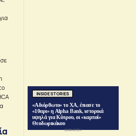
για
 σε
η
το
INSIDE STORIES
HCA
ία
«Αδιόρθωτο» το ΧΑ, έπιασε το
«10αρι» η Alpha Bank, ιστορικά
υψηλά για Κύπρου, οι «καρποί»
Θεοδωρικάκου
ία