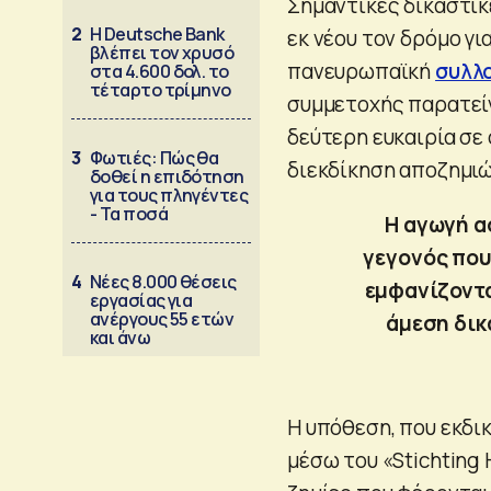
Σημαντικές δικαστικέ
2
Η Deutsche Bank
εκ νέου τον δρόμο γ
βλέπει τον χρυσό
πανευρωπαϊκή
συλλο
στα 4.600 δολ. το
τέταρτο τρίμηνο
συμμετοχής παρατείνε
δεύτερη ευκαιρία σε 
3
Φωτιές: Πώς θα
διεκδίκηση αποζημι
δοθεί η επιδότηση
για τους πληγέντες
- Τα ποσά
Η αγωγή α
γεγονός που
4
Νέες 8.000 θέσεις
εμφανίζονται
εργασίας για
ανέργους 55 ετών
άμεση δικ
και άνω
Η υπόθεση, που εκδι
μέσω του «Stichting 