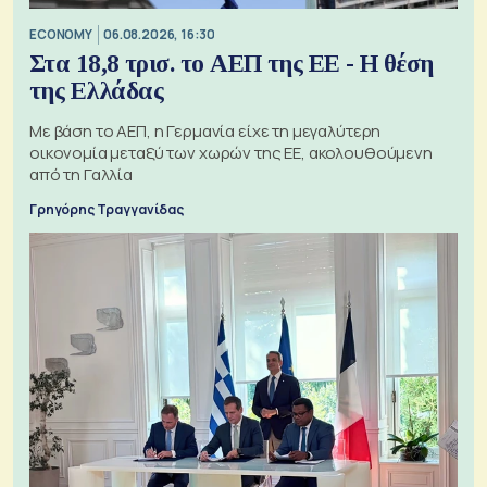
ECONOMY
06.08.2026, 16:30
Στα 18,8 τρισ. το ΑΕΠ της ΕΕ - Η θέση
της Ελλάδας
Με βάση το ΑΕΠ, η Γερμανία είχε τη μεγαλύτερη
οικονομία μεταξύ των χωρών της ΕΕ, ακολουθούμενη
από τη Γαλλία
Γρηγόρης Τραγγανίδας