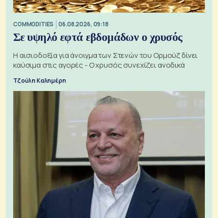
COMMODITIES
06.08.2026, 09:18
Σε υψηλό εφτά εβδομάδων ο χρυσός
Η αισιοδοξία για άνοιγμα των Στενών του Ορμούζ δίνει
καύσιμα στις αγορές - Ο χρυσός συνεχίζει ανοδικά
Τζούλη Καλημέρη