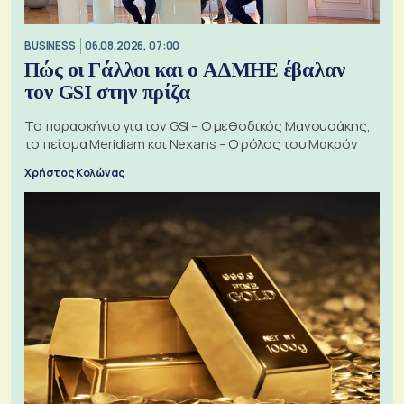
BUSINESS
06.08.2026, 07:00
Πώς οι Γάλλοι και ο ΑΔΜΗΕ έβαλαν
τον GSI στην πρίζα
Το παρασκήνιο για τον GSI – Ο μεθοδικός Μανουσάκης,
το πείσμα Meridiam και Nexans – Ο ρόλος του Μακρόν
Χρήστος Κολώνας