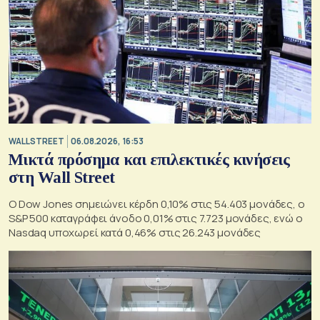
WALL STREET
06.08.2026, 16:53
Μικτά πρόσημα και επιλεκτικές κινήσεις
στη Wall Street
Ο Dow Jones σημειώνει κέρδη 0,10% στις 54.403 μονάδες, ο
S&P 500 καταγράφει άνοδο 0,01% στις 7.723 μονάδες, ενώ ο
Nasdaq υποχωρεί κατά 0,46% στις 26.243 μονάδες