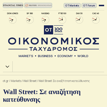
ΟΤ Markets
OT Forum
DOW JONES
SP 500
NASDAQ
FTSE 100
DAX 30
CAC 40
MARKETS
BUSINESS
ECONOMY
WORLD
Χ.Α.
ot.gr
/
Markets
/
Wall Street
/
Wall Street: Σε αναζήτηση κατεύθυνσης
Wall Street: Σε αναζήτηση
κατεύθυνσης