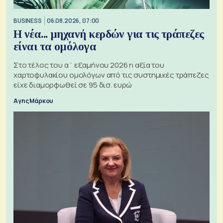
BUSINESS
06.08.2026, 07:00
Η νέα... μηχανή κερδών για τις τράπεζες
είναι τα ομόλογα
Στο τέλος του α΄ εξαμήνου 2026 η αξία του
χαρτοφυλακίου ομολόγων από τις συστημικές τράπεζες
είχε διαμορφωθεί σε 95 δισ. ευρώ
Αγης Μάρκου