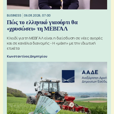
BUSINESS
06.08.2026, 07:00
Πώς το ελληνικό γιαούρτι θα
«χρυσώσει» τη ΜΕΒΓΑΛ
Κλειδί για τη ΜΕΒΓΑΛ είναι η διείσδυση σε νέες αγορές
και σε κανάλια διανομής - Η «μάχη» με την ιδιωτική
ετικέτα
Κωνσταντίνος Δημητρίου