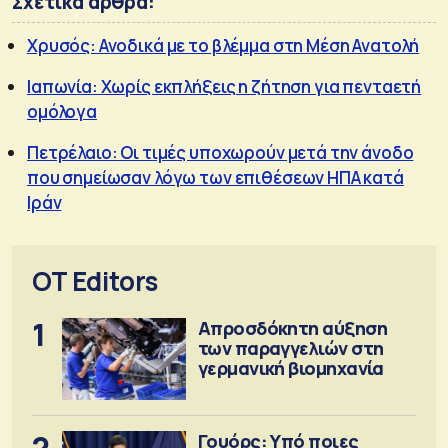
Σχετικά άρθρα:
Χρυσός: Ανοδικά με το βλέμμα στη Μέση Ανατολή
Ιαπωνία: Χωρίς εκπλήξεις η ζήτηση για πενταετή
ομόλογα
Πετρέλαιο: Οι τιμές υποχωρούν μετά την άνοδο
που σημείωσαν λόγω των επιθέσεων ΗΠΑ κατά
Ιράν
OT Editors
1
Απροσδόκητη αύξηση
των παραγγελιών στη
γερμανική βιομηχανία
2
Γουόρς: Υπό ποιες