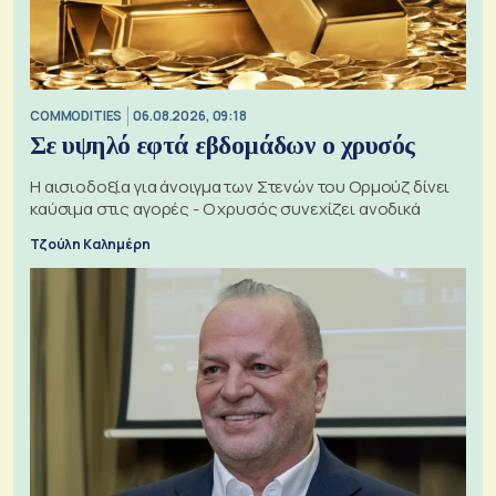
COMMODITIES
06.08.2026, 09:18
Σε υψηλό εφτά εβδομάδων ο χρυσός
Η αισιοδοξία για άνοιγμα των Στενών του Ορμούζ δίνει
καύσιμα στις αγορές - Ο χρυσός συνεχίζει ανοδικά
Τζούλη Καλημέρη