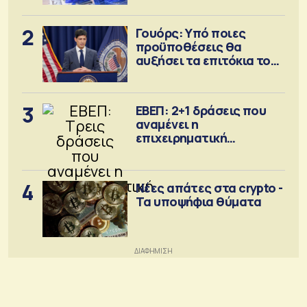
2
Γουόρς: Υπό ποιες
προϋποθέσεις θα
αυξήσει τα επιτόκια τον
Σεπτέμβριο
3
ΕΒΕΠ: 2+1 δράσεις που
αναμένει η
επιχειρηματική
κοινότητα
4
Νέες απάτες στα crypto -
Τα υποψήφια θύματα