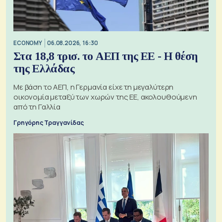
ECONOMY
06.08.2026, 16:30
Στα 18,8 τρισ. το ΑΕΠ της ΕΕ - Η θέση
της Ελλάδας
Με βάση το ΑΕΠ, η Γερμανία είχε τη μεγαλύτερη
οικονομία μεταξύ των χωρών της ΕΕ, ακολουθούμενη
από τη Γαλλία
Γρηγόρης Τραγγανίδας