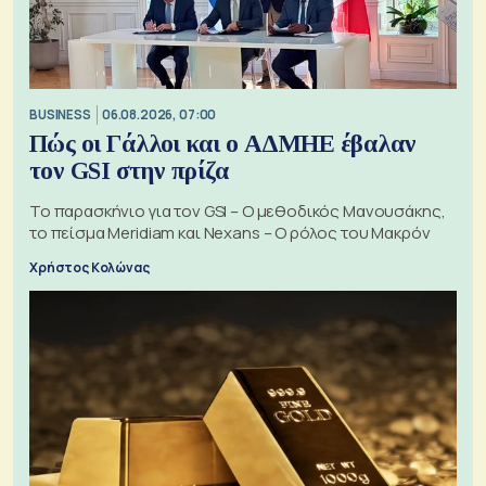
BUSINESS
06.08.2026, 07:00
Πώς οι Γάλλοι και ο ΑΔΜΗΕ έβαλαν
τον GSI στην πρίζα
Το παρασκήνιο για τον GSI – Ο μεθοδικός Μανουσάκης,
το πείσμα Meridiam και Nexans – Ο ρόλος του Μακρόν
Χρήστος Κολώνας