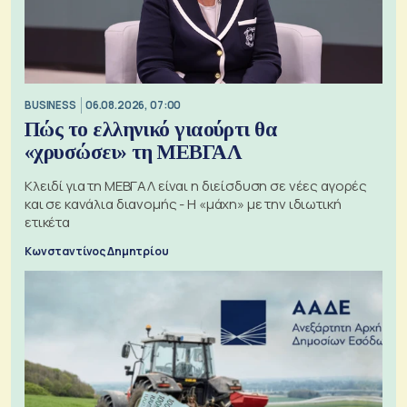
BUSINESS
06.08.2026, 07:00
Πώς το ελληνικό γιαούρτι θα
«χρυσώσει» τη ΜΕΒΓΑΛ
Κλειδί για τη ΜΕΒΓΑΛ είναι η διείσδυση σε νέες αγορές
και σε κανάλια διανομής - Η «μάχη» με την ιδιωτική
ετικέτα
Κωνσταντίνος Δημητρίου