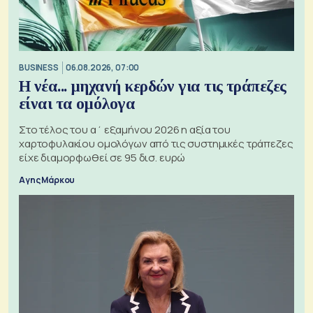
BUSINESS
06.08.2026, 07:00
Η νέα... μηχανή κερδών για τις τράπεζες
είναι τα ομόλογα
Στο τέλος του α΄ εξαμήνου 2026 η αξία του
χαρτοφυλακίου ομολόγων από τις συστημικές τράπεζες
είχε διαμορφωθεί σε 95 δισ. ευρώ
Αγης Μάρκου