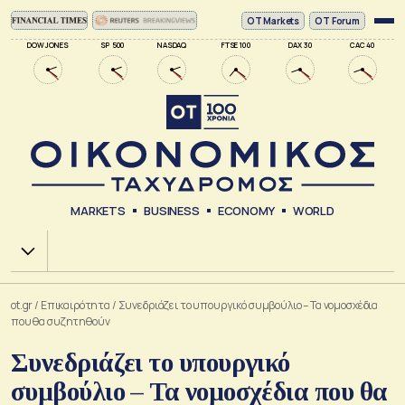
ΟΤ Markets
OT Forum
DOW JONES
SP 500
NASDAQ
FTSE 100
DAX 30
CAC 40
MARKETS
BUSINESS
ECONOMY
WORLD
Χ.Α.
ot.gr
/
Επικαιρότητα
/
Συνεδριάζει το υπουργικό συμβούλιο – Τα νομοσχέδια
που θα συζητηθούν
Συνεδριάζει το υπουργικό
συμβούλιο – Τα νομοσχέδια που θα