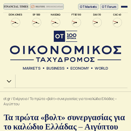
ΟΤ Markets
OT Forum
DOW JONES
SP 500
NASDAQ
FTSE 100
DAX 30
CAC 40
MARKETS
BUSINESS
ECONOMY
WORLD
Χ.Α.
ot.gr
/
Ενέργεια
/
Τα πρώτα «βολτ» συνεργασίας για το καλώδιο Ελλάδας –
Αιγύπτου
Τα πρώτα «βολτ» συνεργασίας για
το καλώδιο Ελλάδας – Αιγύπτου