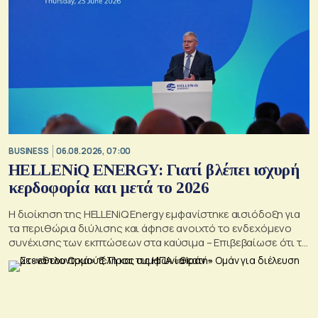
BUSINESS
06.08.2026, 07:00
HELLENiQ ENERGY: Γιατί βλέπει ισχυρή
κερδοφορία και μετά το 2026
Η διοίκηση της HELLENiQ Energy εμφανίστηκε αισιόδοξη για
τα περιθώρια διύλισης και άφησε ανοιχτό το ενδεχόμενο
συνέχισης των εκπτώσεων στα καύσιμα – Επιβεβαίωσε ότι το
γεωτρύπανο θα μπει το 2027 στο Βόρειο Ιόνιο