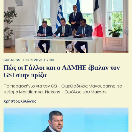
BUSINESS
06.08.2026, 07:00
Πώς οι Γάλλοι και ο ΑΔΜΗΕ έβαλαν τον
GSI στην πρίζα
Το παρασκήνιο για τον GSI – Ο μεθοδικός Μανουσάκης, το
πείσμα Meridiam και Nexans – Ο ρόλος του Μακρόν
Χρήστος Κολώνας