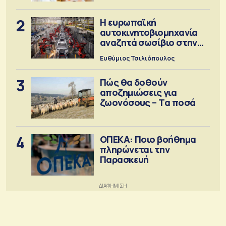
2
Η ευρωπαϊκή
αυτοκινητοβιομηχανία
αναζητά σωσίβιο στην
Κίνα
Ευθύμιος Τσιλιόπουλος
3
Πώς θα δοθούν
αποζημιώσεις για
ζωονόσους – Τα ποσά
4
ΟΠΕΚΑ: Ποιο βοήθημα
πληρώνεται την
Παρασκευή