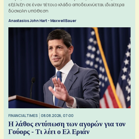
εξέλιξη σε έναν τέτοιο κλάδο αποδεικνύεται ιδιαίτερα
δύσκολη υπόθεση
Anastasios John Hart - Maxwell Bauer
FINANCIAL TIMES
08.08.2026, 07:00
Η λάθος εντύπωση των αγορών για τον
Γούορς - Τι λέει ο Ελ Εριάν