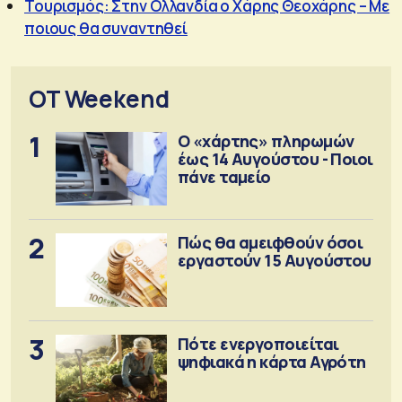
Τουρισμός: Στην Ολλανδία ο Χάρης Θεοχάρης – Με
ποιους θα συναντηθεί
OT Weekend
1
Ο «χάρτης» πληρωμών
έως 14 Αυγούστου - Ποιοι
πάνε ταμείο
2
Πώς θα αμειφθούν όσοι
εργαστούν 15 Αυγούστου
3
Πότε ενεργοποιείται
ψηφιακά η κάρτα Αγρότη