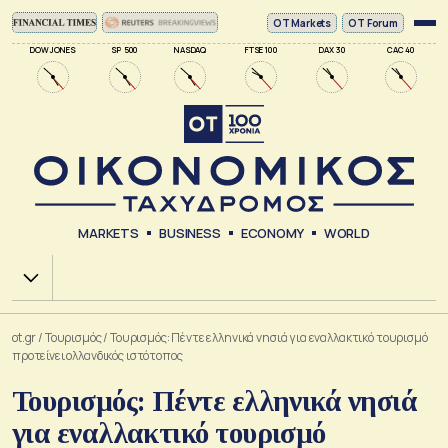
ΟΤ Markets
OT Forum
DOW JONES
SP 500
NASDAQ
FTSE 100
DAX 30
CAC 40
MARKETS
BUSINESS
ECONOMY
WORLD
Χ.Α.
ot.gr
/
Τουρισμός
/
Τουρισμός: Πέντε ελληνικά νησιά για εναλλακτικό τουρισμό
προτείνει ολλανδικός ιστότοπος
Τουρισμός: Πέντε ελληνικά νησιά
για εναλλακτικό τουρισμό