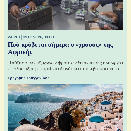
WORLD
09.08.2026, 08:00
Πού κρύβεται σήμερα ο «χρυσός» της
Αφρικής
Η αύξηση των εξαγωγών φρούτων δείχνει πώς η γεωργία
υψηλής αξίας μπορεί να οδηγήσει στην εκβιομηχάνιση
Γρηγόρης Τραγγανίδας