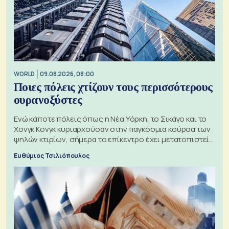
WORLD
09.08.2026, 08:00
Ποιες πόλεις χτίζουν τους περισσότερους
ουρανοξύστες
Ενώ κάποτε πόλεις όπως η Νέα Υόρκη, το Σικάγο και το
Χονγκ Κονγκ κυριαρχούσαν στην παγκόσμια κούρσα των
ψηλών κτιρίων, σήμερα το επίκεντρο έχει μετατοπιστεί
προς την Ασία
Ευθύμιος Τσιλιόπουλος