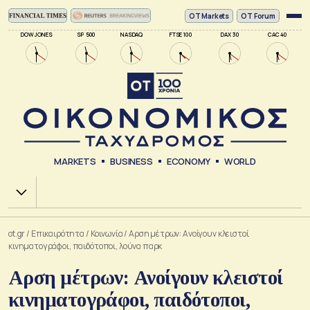
ΟΤ Markets
OT Forum
DOW JONES
SP 500
NASDAQ
FTSE 100
DAX 30
CAC 40
MARKETS
BUSINESS
ECONOMY
WORLD
Χ.Α.
ot.gr
/
Επικαιρότητα
/
Κοινωνία
/
Αρση μέτρων: Ανοίγουν κλειστοί
κινηματογράφοι, παιδότοποι, λούνα παρκ
Αρση μέτρων: Ανοίγουν κλειστοί
κινηματογράφοι, παιδότοποι,