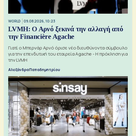
WORLD
09.08.2026, 10:23
LVMH: Ο Αρνό ξεκινά την αλλαγή από
την Financière Agache
Γιατί ο Μπερνάρ Αρνό όρισε νέο διευθύνοντα σύμβουλο
για την επενδυτική του εταιρεία Agache - Η πρόκληση για
την LVMH
Αλεξάνδρα Παπαδημητρίου