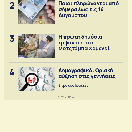
2
Ποιοι πληρώνονται από
σήμερα έως τις 14
Αυγούστου
3
Η πρώτη δημόσια
εμφάνιση του
Μοτζτάμπα Χαμενεΐ
4
Δημογραφικό: Οριακή
αύξηση στις γεννήσεις
Στράτος Ιωακείμ