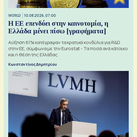
WORLD
10.08.2026, 07:00
Η ΕΕ επενδύει στην καινοτομία, η
Ελλάδα μένει πίσω [γραφήματα]
Αύξηση 61% κατέγραψαν τα κρατικά κονδύλια για R&D
στην ΕΕ, σύμφωνα με την Eurostat - Τα ποσά ανά κάτοικο
και η θέση της Ελλάδας
Κωνσταντίνος Δημητρίου