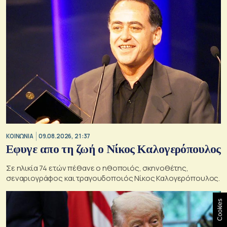
ΚΟΙΝΩΝΙΑ
09.08.2026, 21:37
Εφυγε απο τη ζωή ο Νίκος Καλογερόπουλος
Σε ηλικία 74 ετών πέθανε ο ηθοποιός, σκηνοθέτης,
σεναριογράφος και τραγουδοποιός Νίκος Καλογερόπουλος.
Cookies