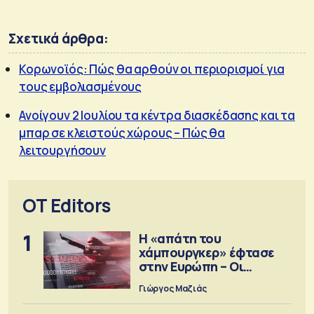
Σχετικά άρθρα:
Κορωνοϊός: Πώς θα αρθούν οι περιορισμοί για
τους εμβολιασμένους
Ανοίγουν 2 Ιουλίου τα κέντρα διασκέδασης και τα
μπαρ σε κλειστούς χώρους – Πώς θα
λειτουργήσουν
OT Editors
1
Η «απάτη του
χάμπουργκερ» έφτασε
στην Ευρώπη – Οι
προειδοποιήσεις
Γιώργος Μαζιάς