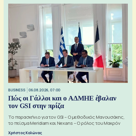
BUSINESS
06.08.2026, 07:00
Πώς οι Γάλλοι και ο ΑΔΜΗΕ έβαλαν
τον GSI στην πρίζα
Το παρασκήνιο για τον GSI – Ο μεθοδικός Μανουσάκης,
το πείσμα Meridiam και Nexans – Ο ρόλος του Μακρόν
Χρήστος Κολώνας