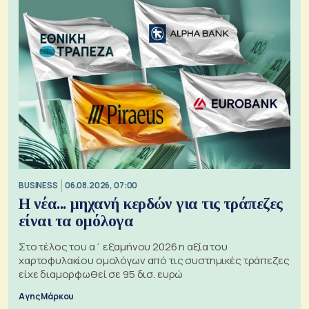
BUSINESS
06.08.2026, 07:00
Η νέα... μηχανή κερδών για τις τράπεζες
είναι τα ομόλογα
Στο τέλος του α΄ εξαμήνου 2026 η αξία του
χαρτοφυλακίου ομολόγων από τις συστημικές τράπεζες
είχε διαμορφωθεί σε 95 δισ. ευρώ
Αγης Μάρκου