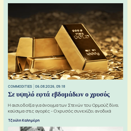
COMMODITIES
06.08.2026, 09:18
Σε υψηλό εφτά εβδομάδων ο χρυσός
Η αισιοδοξία για άνοιγμα των Στενών του Ορμούζ δίνει
καύσιμα στις αγορές - Ο χρυσός συνεχίζει ανοδικά
Τζούλη Καλημέρη