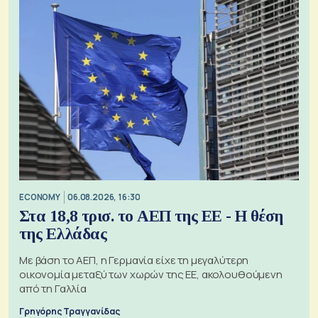
ECONOMY
06.08.2026, 16:30
Στα 18,8 τρισ. το ΑΕΠ της ΕΕ - Η θέση
της Ελλάδας
Με βάση το ΑΕΠ, η Γερμανία είχε τη μεγαλύτερη
οικονομία μεταξύ των χωρών της ΕΕ, ακολουθούμενη
από τη Γαλλία
Γρηγόρης Τραγγανίδας