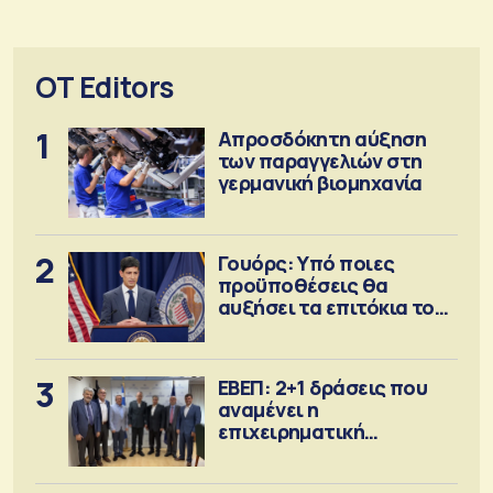
OT Editors
1
Απροσδόκητη αύξηση
των παραγγελιών στη
γερμανική βιομηχανία
2
Γουόρς: Υπό ποιες
προϋποθέσεις θα
αυξήσει τα επιτόκια τον
Σεπτέμβριο
3
ΕΒΕΠ: 2+1 δράσεις που
αναμένει η
επιχειρηματική
κοινότητα