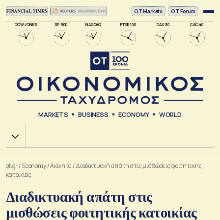
ΟΤ Markets
OT Forum
DOW JONES
SP 500
NASDAQ
FTSE 100
DAX 30
CAC 40
MARKETS
BUSINESS
ECONOMY
WORLD
Χ.Α.
ot.gr
/
Economy
/
Ακίνητα
/
Διαδικτυακή απάτη στις μισθώσεις φοιτητικής
κατοικίας
Διαδικτυακή απάτη στις
μισθώσεις φοιτητικής κατοικίας