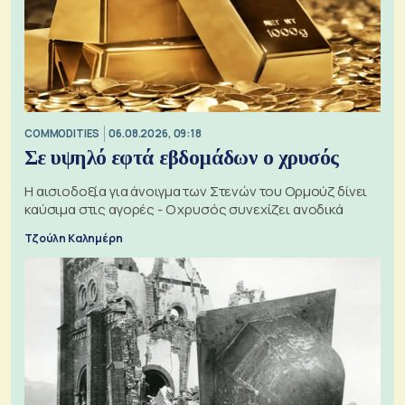
COMMODITIES
06.08.2026, 09:18
Σε υψηλό εφτά εβδομάδων ο χρυσός
Η αισιοδοξία για άνοιγμα των Στενών του Ορμούζ δίνει
καύσιμα στις αγορές - Ο χρυσός συνεχίζει ανοδικά
Τζούλη Καλημέρη