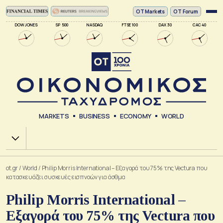
ΟΤ Markets
OT Forum
DOW JONES
SP 500
NASDAQ
FTSE 100
DAX 30
CAC 40
MARKETS
BUSINESS
ECONOMY
WORLD
Χ.Α.
ot.gr
/
World
/
Philip Morris International – Εξαγορά του 75% της Vectura που
κατασκευάζει συσκευές εισπνοών για άσθμα
Philip Morris International –
Εξαγορά του 75% της Vectura που