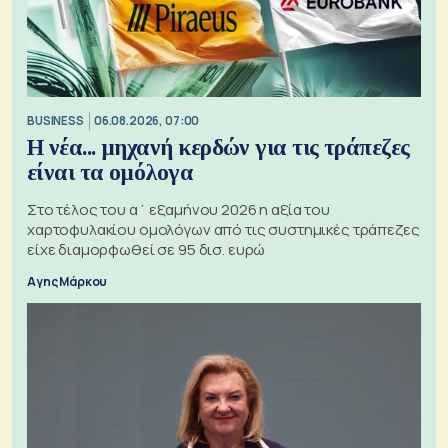
BUSINESS
06.08.2026, 07:00
Η νέα... μηχανή κερδών για τις τράπεζες
είναι τα ομόλογα
Στο τέλος του α΄ εξαμήνου 2026 η αξία του
χαρτοφυλακίου ομολόγων από τις συστημικές τράπεζες
είχε διαμορφωθεί σε 95 δισ. ευρώ
Αγης Μάρκου