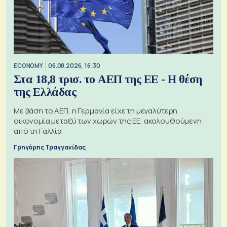
ECONOMY
06.08.2026, 16:30
Στα 18,8 τρισ. το ΑΕΠ της ΕΕ - Η θέση
της Ελλάδας
Με βάση το ΑΕΠ, η Γερμανία είχε τη μεγαλύτερη
οικονομία μεταξύ των χωρών της ΕΕ, ακολουθούμενη
από τη Γαλλία
Γρηγόρης Τραγγανίδας