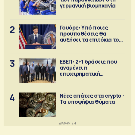
γερμανική βιομηχανία
2
Γουόρς: Υπό ποιες
προϋποθέσεις θα
αυξήσει τα επιτόκια τον
Σεπτέμβριο
3
ΕΒΕΠ: 2+1 δράσεις που
αναμένει η
επιχειρηματική
κοινότητα
4
Νέες απάτες στα crypto -
Τα υποψήφια θύματα