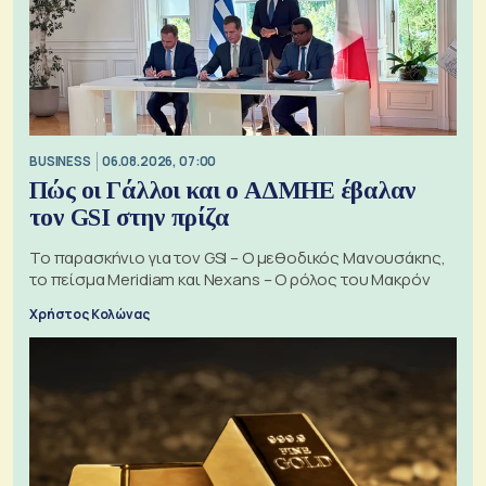
BUSINESS
06.08.2026, 07:00
Πώς οι Γάλλοι και ο ΑΔΜΗΕ έβαλαν
τον GSI στην πρίζα
Το παρασκήνιο για τον GSI – Ο μεθοδικός Μανουσάκης,
το πείσμα Meridiam και Nexans – Ο ρόλος του Μακρόν
Χρήστος Κολώνας