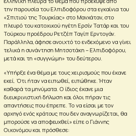
ελληνική πλευρά το θέμα που προέκυψε από
την παρουσία του Ελπιδοφόρου στα εγκαίνια του
«Σπιτιού της Τουρκίας» στο Μανχάταν, στο
πλευρό του κατοχικού ηγέτη Ερσίν Τατάρ και του
Τούρκου προέδρου Ρετζέπ Ταγίπ Ερντογάν.
Παράλληλα, άφησε ανοιχτό το ενδεχόμενο να γίνει
τελικά η συνάντηση Μητσοτάκη – Ελπιδοφόρου,
μετά και τη «συγγνώμη» του δεύτερου.
«Υπήρξε ένα θέμα με τους χειρισμούς που έκανε
εκεί. Ότι ήταν να ειπωθεί, ειπώθηκε. Ήταν
καθαρά τα μηνύματα. Ο ίδιος έκανε μια
διευκρινιστική δήλωση και όλοι πήραν τις
απαντήσεις που έπρεπε. Το να είσαι με τον
αρχηγό ενός κράτους που δεν αναγνωρίζεται, θα
μπορούσε να αποφευχθεί» είπε ο Γιάννης
Οικονόμου και πρόσθεσε: