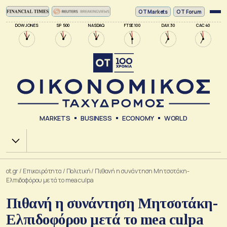
ΟΤ Markets
OT Forum
DOW JONES
SP 500
NASDAQ
FTSE 100
DAX 30
CAC 40
MARKETS
BUSINESS
ECONOMY
WORLD
Χ.Α.
ot.gr
/
Επικαιρότητα
/
Πολιτική
/
Πιθανή η συνάντηση Μητσοτάκη-
Ελπιδοφόρου μετά το mea culpa
Πιθανή η συνάντηση Μητσοτάκη-
Ελπιδοφόρου μετά το mea culpa