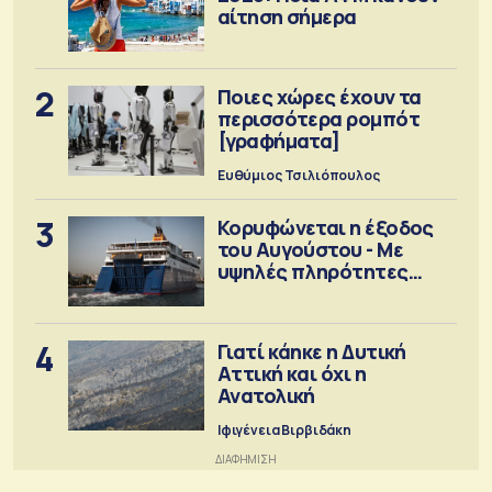
αίτηση σήμερα
2
Ποιες χώρες έχουν τα
περισσότερα ρομπότ
[γραφήματα]
Ευθύμιος Τσιλιόπουλος
3
Κορυφώνεται η έξοδος
του Αυγούστου - Με
υψηλές πληρότητες
αναχωρούν τα πλοία
4
Γιατί κάηκε η Δυτική
Αττική και όχι η
Ανατολική
Ιφιγένεια Βιρβιδάκη