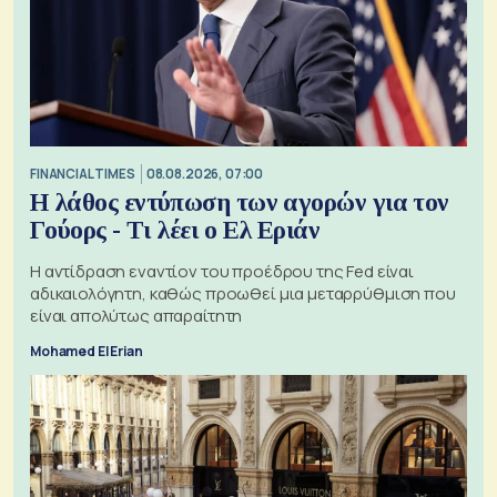
FINANCIAL TIMES
08.08.2026, 07:00
Η λάθος εντύπωση των αγορών για τον
Γούορς - Τι λέει ο Ελ Εριάν
Η αντίδραση εναντίον του προέδρου της Fed είναι
αδικαιολόγητη, καθώς προωθεί μια μεταρρύθμιση που
είναι απολύτως απαραίτητη
Mohamed El Erian