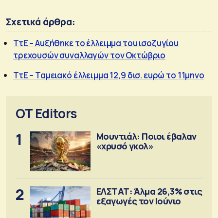
Σχετικά άρθρα:
ΤτΕ – Αυξήθηκε το έλλειμμα του ισοζυγίου
τρεχουσών συναλλαγών τον Οκτώβριο
ΤτΕ – Ταμειακό έλλειμμα 12,9 δισ. ευρώ το 11μηνο
OT Editors
1
Μουντιάλ: Ποιοι έβαλαν
«χρυσό γκολ»
2
ΕΛΣΤΑΤ: Άλμα 26,3% στις
εξαγωγές τον Ιούνιο