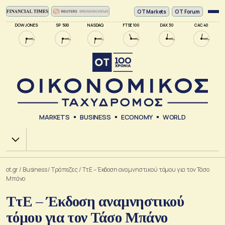
ΟΤ Markets
OT Forum
DOW JONES
SP 500
NASDAQ
FTSE 100
DAX 30
CAC 40
MARKETS
BUSINESS
ECONOMY
WORLD
Χ.Α.
ot.gr
/
Business
/
Τράπεζες
/
ΤτΕ – Έκδοση αναμνηστικού τόμου για τον Τάσο
Μπάνο
ΤτΕ – Έκδοση αναμνηστικού
τόμου για τον Τάσο Μπάνο