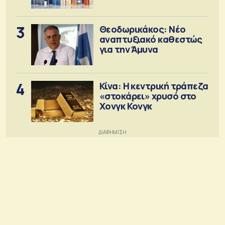
3
Θεοδωρικάκος: Νέο
αναπτυξιακό καθεστώς
για την Άμυνα
4
Κίνα: Η κεντρική τράπεζα
«στοκάρει» χρυσό στο
Χονγκ Κονγκ