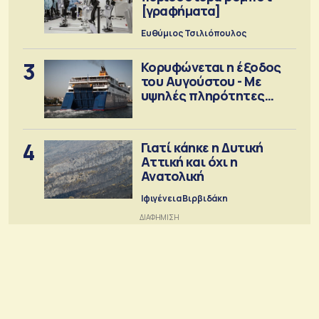
[γραφήματα]
Ευθύμιος Τσιλιόπουλος
3
Κορυφώνεται η έξοδος
του Αυγούστου - Με
υψηλές πληρότητες
αναχωρούν τα πλοία
4
Γιατί κάηκε η Δυτική
Αττική και όχι η
Ανατολική
Ιφιγένεια Βιρβιδάκη