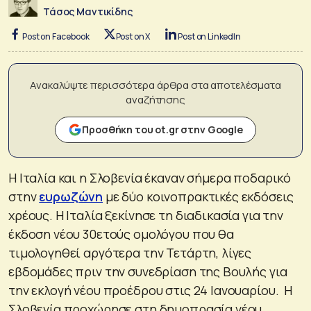
Τάσος Μαντικίδης
Post on Facebook
Post on X
Post on LinkedIn
Ανακαλύψτε περισσότερα άρθρα στα αποτελέσματα
αναζήτησης
Προσθήκη του ot.gr στην Google
Η Ιταλία και η Σλοβενία έκαναν σήμερα ποδαρικό
στην
ευρωζώνη
με δύο κοινοπρακτικές εκδόσεις
χρέους. Η Ιταλία ξεκίνησε τη διαδικασία για την
έκδοση νέου 30ετούς ομολόγου που θα
τιμολογηθεί αργότερα την Τετάρτη, λίγες
εβδομάδες πριν την συνεδρίαση της Βουλής για
την εκλογή νέου προέδρου στις 24 Ιανουαρίου. Η
Σλοβενία προχώρησε στη δημοπρασία νέου