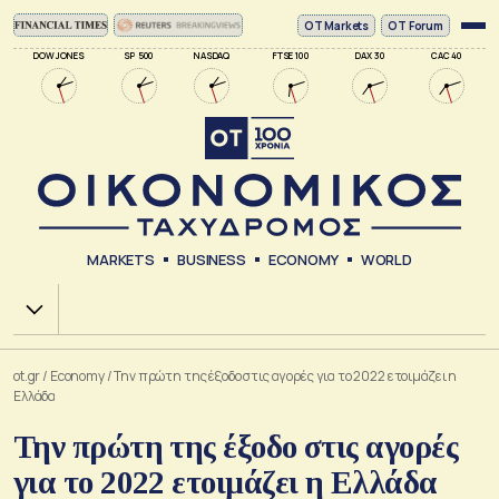
ΟΤ Markets
OT Forum
DOW JONES
SP 500
NASDAQ
FTSE 100
DAX 30
CAC 40
MARKETS
BUSINESS
ECONOMY
WORLD
Χ.Α.
ot.gr
/
Economy
/
Την πρώτη της έξοδο στις αγορές για το 2022 ετοιμάζει η
Ελλάδα
Την πρώτη της έξοδο στις αγορές
για το 2022 ετοιμάζει η Ελλάδα