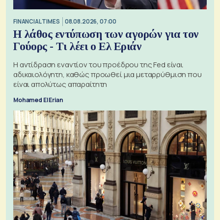
FINANCIAL TIMES
08.08.2026, 07:00
Η λάθος εντύπωση των αγορών για τον
Γούορς - Τι λέει ο Ελ Εριάν
Η αντίδραση εναντίον του προέδρου της Fed είναι
αδικαιολόγητη, καθώς προωθεί μια μεταρρύθμιση που
είναι απολύτως απαραίτητη
Mohamed El Erian