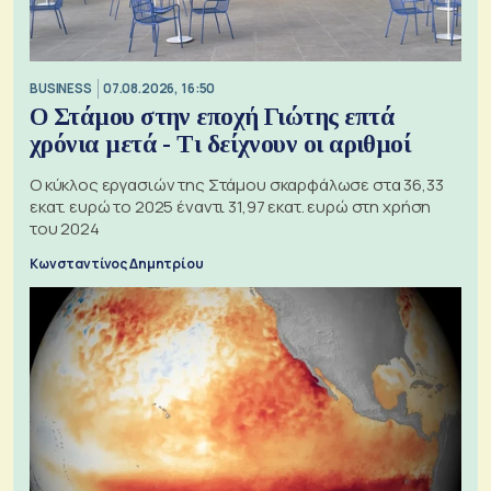
BUSINESS
07.08.2026, 16:50
Ο Στάμου στην εποχή Γιώτης επτά
χρόνια μετά - Τι δείχνουν οι αριθμοί
Ο κύκλος εργασιών της Στάμου σκαρφάλωσε στα 36,33
εκατ. ευρώ το 2025 έναντι 31,97 εκατ. ευρώ στη χρήση
του 2024
Κωνσταντίνος Δημητρίου