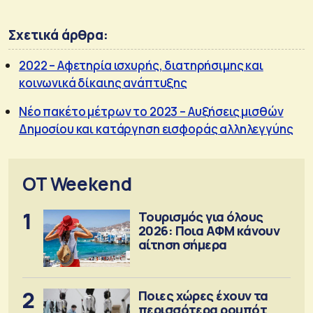
Σχετικά άρθρα:
2022 – Αφετηρία ισχυρής, διατηρήσιμης και
κοινωνικά δίκαιης ανάπτυξης
Νέο πακέτο μέτρων το 2023 – Αυξήσεις μισθών
Δημοσίου και κατάργηση εισφοράς αλληλεγγύης
OT Weekend
1
Τουρισμός για όλους
2026: Ποια ΑΦΜ κάνουν
αίτηση σήμερα
2
Ποιες χώρες έχουν τα
περισσότερα ρομπότ