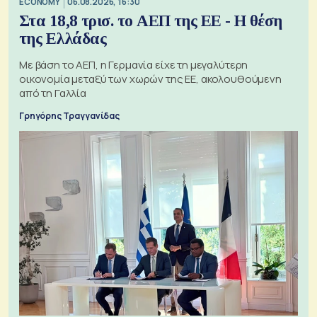
ECONOMY
06.08.2026, 16:30
Στα 18,8 τρισ. το ΑΕΠ της ΕΕ - Η θέση
της Ελλάδας
Με βάση το ΑΕΠ, η Γερμανία είχε τη μεγαλύτερη
οικονομία μεταξύ των χωρών της ΕΕ, ακολουθούμενη
από τη Γαλλία
Γρηγόρης Τραγγανίδας