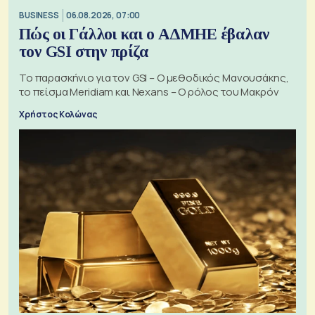
BUSINESS
06.08.2026, 07:00
Πώς οι Γάλλοι και ο ΑΔΜΗΕ έβαλαν
τον GSI στην πρίζα
Το παρασκήνιο για τον GSI – Ο μεθοδικός Μανουσάκης,
το πείσμα Meridiam και Nexans – Ο ρόλος του Μακρόν
Χρήστος Κολώνας