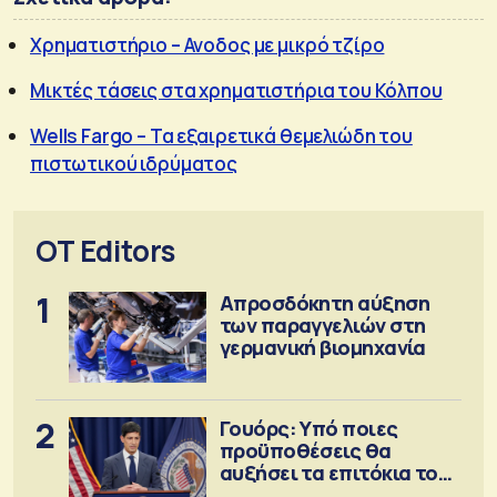
Xρηματιστήριο – Ανοδος με μικρό τζίρο
Μικτές τάσεις στα χρηματιστήρια του Κόλπου
Wells Fargo – Τα εξαιρετικά θεμελιώδη του
πιστωτικού ιδρύματος
OT Editors
1
Απροσδόκητη αύξηση
των παραγγελιών στη
γερμανική βιομηχανία
2
Γουόρς: Υπό ποιες
προϋποθέσεις θα
αυξήσει τα επιτόκια τον
Σεπτέμβριο