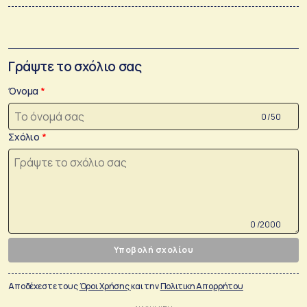
Γράψτε το σχόλιο σας
Όνομα
0 /50
Σχόλιο
0 /2000
Υποβολή σχολίου
Αποδέχεστε τους
Όροι Χρήσης
και την
Πολιτικη Απορρήτου