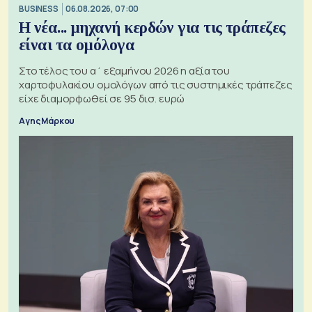
BUSINESS
06.08.2026, 07:00
Η νέα... μηχανή κερδών για τις τράπεζες
είναι τα ομόλογα
Στο τέλος του α΄ εξαμήνου 2026 η αξία του
χαρτοφυλακίου ομολόγων από τις συστημικές τράπεζες
είχε διαμορφωθεί σε 95 δισ. ευρώ
Αγης Μάρκου