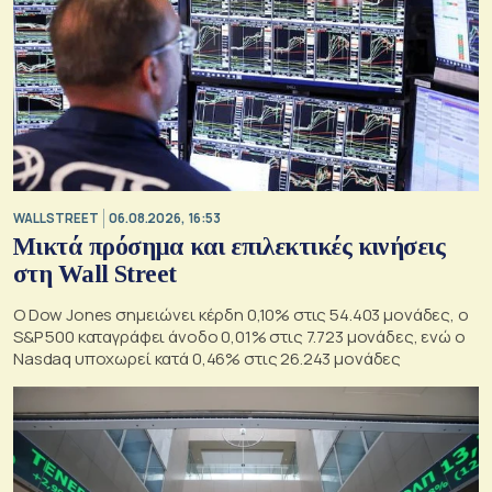
WALL STREET
06.08.2026, 16:53
Μικτά πρόσημα και επιλεκτικές κινήσεις
στη Wall Street
Ο Dow Jones σημειώνει κέρδη 0,10% στις 54.403 μονάδες, ο
S&P 500 καταγράφει άνοδο 0,01% στις 7.723 μονάδες, ενώ ο
Nasdaq υποχωρεί κατά 0,46% στις 26.243 μονάδες