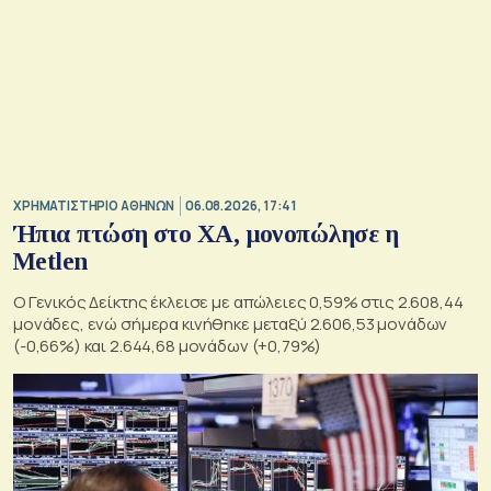
XΡΗΜΑΤΙΣΤΗΡΙΟ ΑΘΗΝΩΝ
06.08.2026, 17:41
Ήπια πτώση στο ΧΑ, μονοπώλησε η
Metlen
O Γενικός Δείκτης έκλεισε με απώλειες 0,59% στις 2.608,44
μονάδες, ενώ σήμερα κινήθηκε μεταξύ 2.606,53 μονάδων
(-0,66%) και 2.644,68 μονάδων (+0,79%)