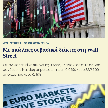
WALL STREET
06.08.2026, 23:34
Με απώλειες οι βασικοί δείκτες στη Wall
Street
Ο Dow Jones είχε απώλειες 0,85%, κλείνοντας στις 53.885
μονάδες, ο Nasdaq σημείωσε πτώση 0,06% και ο S&P 500
υποχώρησε κατα 0,18%