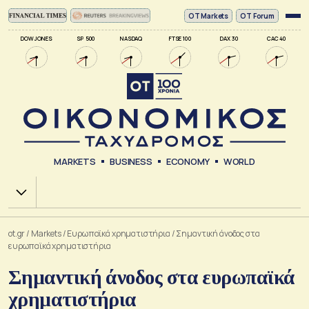
ΟΤ Markets
OT Forum
DOW JONES
SP 500
NASDAQ
FTSE 100
DAX 30
CAC 40
MARKETS
BUSINESS
ECONOMY
WORLD
Χ.Α.
ot.gr
/
Markets
/
Ευρωπαϊκά χρηματιστήρια
/
Σημαντική άνοδος στα
ευρωπαϊκά χρηματιστήρια
Σημαντική άνοδος στα ευρωπαϊκά
χρηματιστήρια