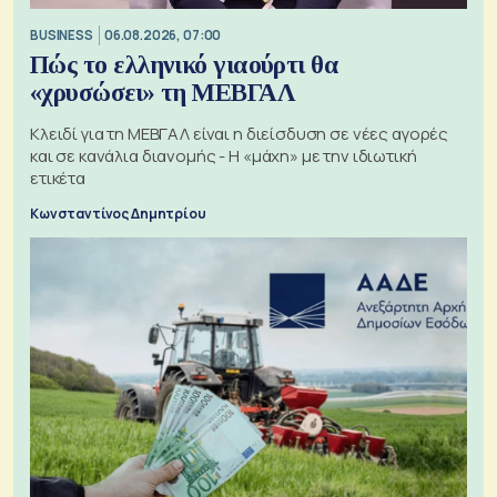
BUSINESS
06.08.2026, 07:00
Πώς το ελληνικό γιαούρτι θα
«χρυσώσει» τη ΜΕΒΓΑΛ
Κλειδί για τη ΜΕΒΓΑΛ είναι η διείσδυση σε νέες αγορές
και σε κανάλια διανομής - Η «μάχη» με την ιδιωτική
ετικέτα
Κωνσταντίνος Δημητρίου