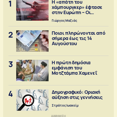
1
Η «απάτη του
χάμπουργκερ» έφτασε
στην Ευρώπη – Οι
προειδοποιήσεις
Γιώργος Μαζιάς
2
Ποιοι πληρώνονται από
σήμερα έως τις 14
Αυγούστου
3
Η πρώτη δημόσια
εμφάνιση του
Μοτζτάμπα Χαμενεΐ
4
Δημογραφικό: Οριακή
αύξηση στις γεννήσεις
Στράτος Ιωακείμ