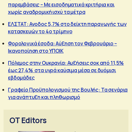
παρεμβάσεις – Με εισοδηματικά κριτήρια και
χωρίς αναδρομική ισχύ τα μέτρα
ΕΛΣΤΑΤ: Ανοδος 5,7% στο δείκτη παραγωγής των
κατασκευών το 4ο τρίμηνο
Φορολογικά έσοδα: Αύξηση τον Φεβρουάριο –
Ικανοποίηση στο ΥΠΟΙΚ
Πόλεμος στην Ουκρανία: Αυξήσεις σοκ από 11,5%
έως 27,4% στα υγρά καύσιμα μέσα σε δυόμισι
εβδομάδες
Γραφείο Προϋπολογισμού της Βουλής: Τα σενάρια
για ανάπτυξη και πληθωρισμό
OT Editors