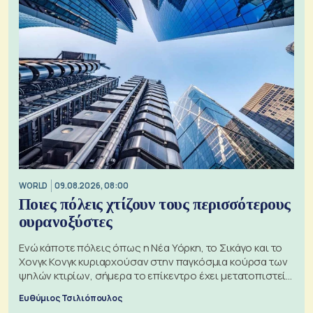
WORLD
09.08.2026, 08:00
Ποιες πόλεις χτίζουν τους περισσότερους
ουρανοξύστες
Ενώ κάποτε πόλεις όπως η Νέα Υόρκη, το Σικάγο και το
Χονγκ Κονγκ κυριαρχούσαν στην παγκόσμια κούρσα των
ψηλών κτιρίων, σήμερα το επίκεντρο έχει μετατοπιστεί
προς την Ασία
Ευθύμιος Τσιλιόπουλος