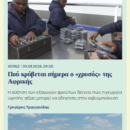
WORLD
09.08.2026, 08:00
Πού κρύβεται σήμερα ο «χρυσός» της
Αφρικής
Η αύξηση των εξαγωγών φρούτων δείχνει πώς η γεωργία
υψηλής αξίας μπορεί να οδηγήσει στην εκβιομηχάνιση
Γρηγόρης Τραγγανίδας