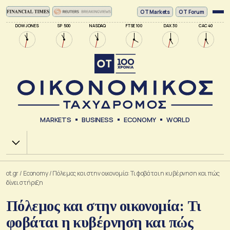
ΟΤ Markets
OT Forum
DOW JONES
SP 500
NASDAQ
FTSE 100
DAX 30
CAC 40
MARKETS
BUSINESS
ECONOMY
WORLD
Χ.Α.
ot.gr
/
Economy
/
Πόλεμος και στην οικονομία: Τι φοβάται η κυβέρνηση και πώς
δίνει στήριξη
Πόλεμος και στην οικονομία: Τι
φοβάται η κυβέρνηση και πώς