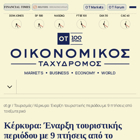
ΟΤ Markets
OT Forum
DOW JONES
SP 500
NASDAQ
FTSE 100
DAX 30
CAC 40
MARKETS
BUSINESS
ECONOMY
WORLD
Χ.Α.
ot.gr
/
Τουρισμός
/
Κέρκυρα: Έναρξη τουριστικής περιόδου με 9 πτήσεις από
το εξωτερικό
Κέρκυρα: Έναρξη τουριστικής
περιόδου με 9 πτήσεις από το