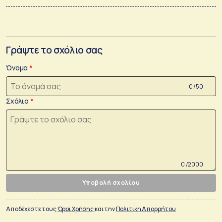
Γράψτε το σχόλιο σας
Όνομα
0 /50
Σχόλιο
0 /2000
Υποβολή σχολίου
Αποδέχεστε τους
Όροι Χρήσης
και την
Πολιτικη Απορρήτου