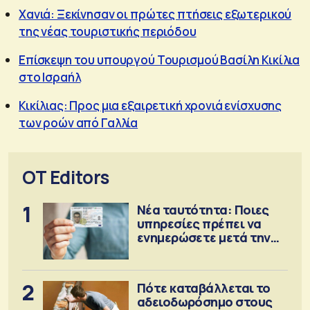
Χανιά: Ξεκίνησαν οι πρώτες πτήσεις εξωτερικού
της νέας τουριστικής περιόδου
Επίσκεψη του υπουργού Τουρισμού Βασίλη Κικίλια
στο Ισραήλ
Κικίλιας: Προς μια εξαιρετική χρονιά ενίσχυσης
των ροών από Γαλλία
OT Editors
1
Νέα ταυτότητα: Ποιες
υπηρεσίες πρέπει να
ενημερώσετε μετά την
έκδοση
2
Πότε καταβάλλεται το
αδειοδωρόσημο στους