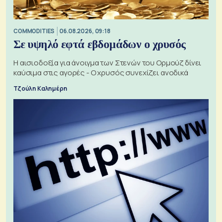
COMMODITIES
06.08.2026, 09:18
Σε υψηλό εφτά εβδομάδων ο χρυσός
Η αισιοδοξία για άνοιγμα των Στενών του Ορμούζ δίνει
καύσιμα στις αγορές - Ο χρυσός συνεχίζει ανοδικά
Τζούλη Καλημέρη