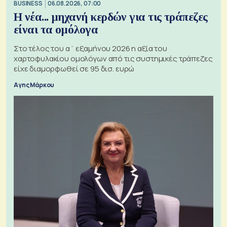
BUSINESS
06.08.2026, 07:00
Η νέα... μηχανή κερδών για τις τράπεζες
είναι τα ομόλογα
Στο τέλος του α΄ εξαμήνου 2026 η αξία του
χαρτοφυλακίου ομολόγων από τις συστημικές τράπεζες
είχε διαμορφωθεί σε 95 δισ. ευρώ
Αγης Μάρκου