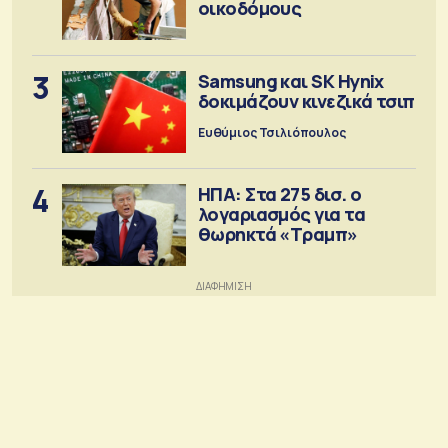
οικοδόμους
3
Samsung και SK Hynix
δοκιμάζουν κινεζικά τσιπ
Ευθύμιος Τσιλιόπουλος
4
ΗΠΑ: Στα 275 δισ. ο
λογαριασμός για τα
θωρηκτά «Τραμπ»