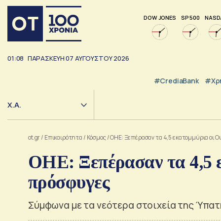
DOW JONES
SP 500
NASD
01:08
ΠΑΡΑΣΚΕΥΗ
07
ΑΥΓΟΥΣΤΟΥ
2026
#CrediaBank
#Χρ
Χ.Α.
ot.gr
/
Επικαιρότητα
/
Κόσμος
/
ΟΗΕ: Ξεπέρασαν τα 4,5 εκατομμύρια οι 
ΟΗΕ: Ξεπέρασαν τα 4,5 
πρόσφυγες
Σύμφωνα με τα νεότερα στοιχεία της Ύπα