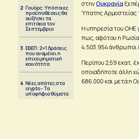
στην
Ουκρανία
ξεπέρ
2
Γουόρς: Υπό ποιες
Ύπατης Αρμοστείας 
προϋποθέσεις θα
αυξήσει τα
επιτόκια τον
Η υπηρεσία του ΟΗΕ 
Σεπτέμβριο
πως, αφότου η Ρωσία
4.503.954 άνθρωποι 
3
ΕΒΕΠ: 2+1 δράσεις
που αναμένει η
επιχειρηματική
Περίπου 2,59 εκατ. έ
κοινότητα
οποιαδήποτε άλλη χώ
686.000 και μετά η Ο
4
Νέες απάτες στα
crypto - Τα
υποψήφια θύματα