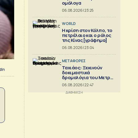
ομόλογα
06.08.2026 | 23:25
WORLD
Η κρίση στoν Κόλπο, το
πετρέλαιο και ο ρόλος
της Κίνας [γράφημα]
06.08.2026 | 23:04
ΜΕΤΑΦΟΡΕΣ
Ταχιάος: Ξεκινούν
dIn
δοκιμαστικά
δρομολόγια του Μετρό
Θεσσαλονίκης προς
06.08.2026 | 22:47
Καλαμαριά