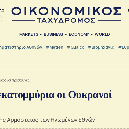
AQ
MARKETS
BUSINESS
ECONOMY
WORLD
ηματιστήριο Αθηνών
#metlen
#Qualco
#Βιομηχανία
#Ευ
Ουκρανοί πρόσφυγες
εκατομμύρια οι Ουκρανοί
της Αρμοστείας των Ηνωμένων Εθνών