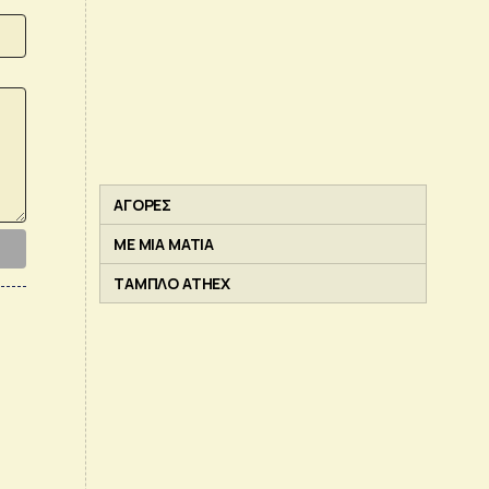
ΑΓΟΡΕΣ
ΜΕ ΜΙΑ ΜΑΤΙΑ
ΤΑΜΠΛΟ ATHEX