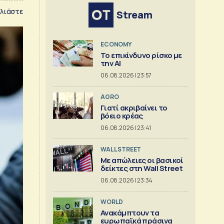
λιάστε
Stream
ECONOMY
Το επικίνδυνο ρίσκο με
την ΑΙ
06.08.2026 | 23:57
AGRO
Γιατί ακριβαίνει το
βόειο κρέας
06.08.2026 | 23:41
WALL STREET
Με απώλειες οι βασικοί
δείκτες στη Wall Street
06.08.2026 | 23:34
WORLD
Ανακάμπτουν τα
ευρωπαϊκά πράσινα