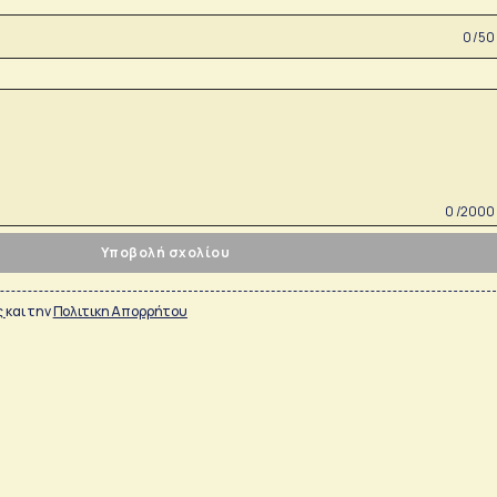
0 /50
0 /2000
Υποβολή σχολίου
ς
και την
Πολιτικη Απορρήτου