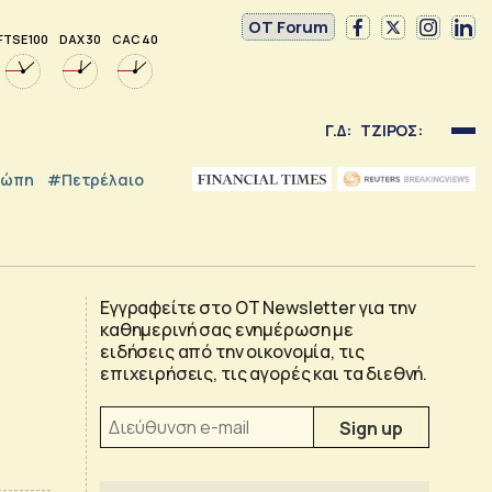
OT Forum
FTSE 100
DAX 30
CAC 40
Γ.Δ:
ΤΖΙΡΟΣ:
ρώπη
#Πετρέλαιο
Εγγραφείτε στο OT Newsletter για την
καθημερινή σας ενημέρωση με
ειδήσεις από την οικονομία, τις
επιχειρήσεις, τις αγορές και τα διεθνή.