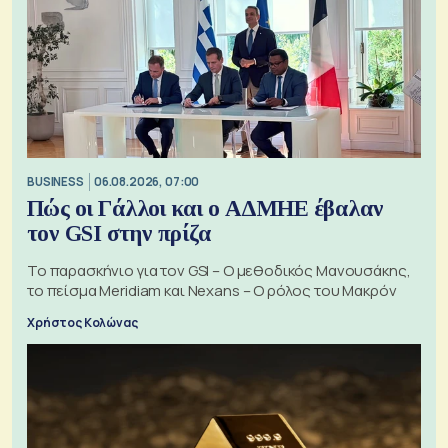
BUSINESS
06.08.2026, 07:00
Πώς οι Γάλλοι και ο ΑΔΜΗΕ έβαλαν
τον GSI στην πρίζα
Το παρασκήνιο για τον GSI – Ο μεθοδικός Μανουσάκης,
το πείσμα Meridiam και Nexans – Ο ρόλος του Μακρόν
Χρήστος Κολώνας