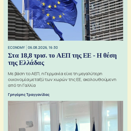
ECONOMY
06.08.2026, 16:30
Στα 18,8 τρισ. το ΑΕΠ της ΕΕ - Η θέση
της Ελλάδας
Με βάση το ΑΕΠ, η Γερμανία είχε τη μεγαλύτερη
οικονομία μεταξύ των χωρών της ΕΕ, ακολουθούμενη
από τη Γαλλία
Γρηγόρης Τραγγανίδας