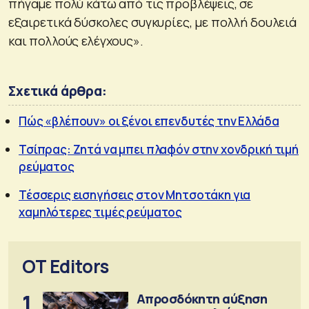
πήγαμε πολύ κάτω από τις προβλέψεις, σε
εξαιρετικά δύσκολες συγκυρίες, με πολλή δουλειά
και πολλούς ελέγχους».
Σχετικά άρθρα:
Πώς «βλέπουν» οι ξένοι επενδυτές την Ελλάδα
Τσίπρας: Ζητά να μπει πλαφόν στην χονδρική τιμή
ρεύματος
Τέσσερις εισηγήσεις στον Μητσοτάκη για
χαμηλότερες τιμές ρεύματος
OT Editors
1
Απροσδόκητη αύξηση