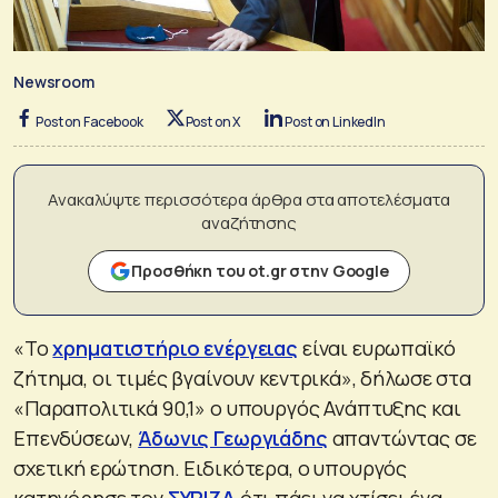
Newsroom
Post on Facebook
Post on X
Post on LinkedIn
Ανακαλύψτε περισσότερα άρθρα στα αποτελέσματα
αναζήτησης
Προσθήκη του ot.gr στην Google
«Το
χρηματιστήριο ενέργειας
είναι ευρωπαϊκό
ζήτημα, οι τιμές βγαίνουν κεντρικά», δήλωσε στα
«Παραπολιτικά 90,1» ο υπουργός Ανάπτυξης και
Επενδύσεων,
Άδωνις Γεωργιάδης
απαντώντας σε
σχετική ερώτηση. Ειδικότερα, ο υπουργός
κατηγόρησε τον
ΣΥΡΙΖΑ
ότι πάει να χτίσει ένα