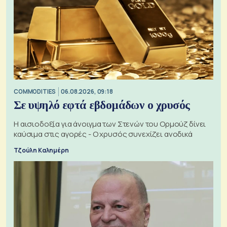
COMMODITIES
06.08.2026, 09:18
Σε υψηλό εφτά εβδομάδων ο χρυσός
Η αισιοδοξία για άνοιγμα των Στενών του Ορμούζ δίνει
καύσιμα στις αγορές - Ο χρυσός συνεχίζει ανοδικά
Τζούλη Καλημέρη