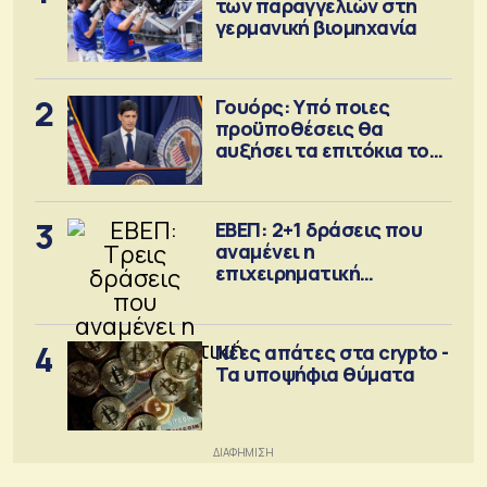
των παραγγελιών στη
γερμανική βιομηχανία
2
Γουόρς: Υπό ποιες
προϋποθέσεις θα
αυξήσει τα επιτόκια τον
Σεπτέμβριο
3
ΕΒΕΠ: 2+1 δράσεις που
αναμένει η
επιχειρηματική
κοινότητα
4
Νέες απάτες στα crypto -
Τα υποψήφια θύματα