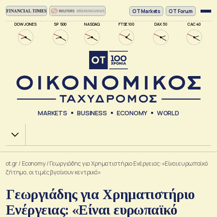
ΟΤ Markets
OT Forum
DOW JONES
SP 500
NASDAQ
FTSE 100
DAX 30
CAC 40
MARKETS
BUSINESS
ECONOMY
WORLD
Χ.Α.
ot.gr
/
Economy
/
Γεωργιάδης για Χρηματιστήριο Ενέργειας: «Είναι ευρωπαϊκό
ζήτημα, οι τιμές βγαίνουν κεντρικά»
Γεωργιάδης για Χρηματιστήριο
Ενέργειας: «Είναι ευρωπαϊκό