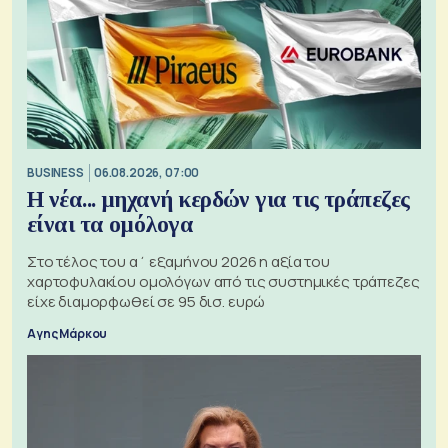
BUSINESS
06.08.2026, 07:00
Η νέα... μηχανή κερδών για τις τράπεζες
είναι τα ομόλογα
Στο τέλος του α΄ εξαμήνου 2026 η αξία του
χαρτοφυλακίου ομολόγων από τις συστημικές τράπεζες
είχε διαμορφωθεί σε 95 δισ. ευρώ
Αγης Μάρκου