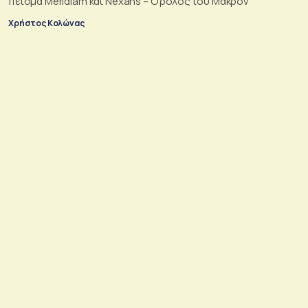
πείσμα Meridiam και Nexans – Ο ρόλος του Μακρόν
Χρήστος Κολώνας