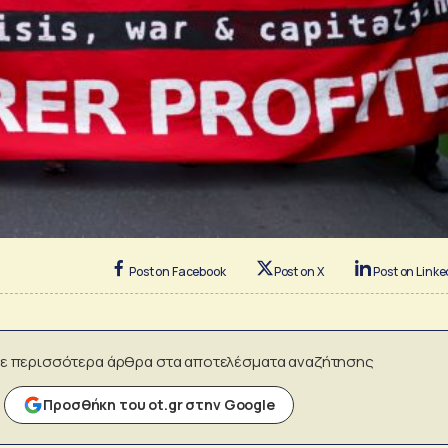
Post on Facebook
Post on X
Post on Linke
ε περισσότερα άρθρα στα αποτελέσματα αναζήτησης
Προσθήκη του ot.gr στην Google