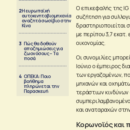
Ο επικεφαλής της IG 
2
Η ευρωπαϊκή
αυτοκινητοβιομηχανία
συζήτηση για συλλογ
αναζητά σωσίβιο στην
δραστηριοποιείται σ
Κίνα
με περίπου 3,7 εκατ.
οικονομίας.
3
Πώς θα δοθούν
αποζημιώσεις για
ζωονόσους – Τα
Οι συνομιλίες μπορεί
ποσά
Ιούνιο ο έμπειρος δι
των εργαζομένων, πο
4
ΟΠΕΚΑ: Ποιο
βοήθημα
μηχανών και οχημάτω
πληρώνεται την
Παρασκευή
τεράστιων κινδύνων 
συμπεριλαμβανομένου
και αναταραχών στην
Κορωνοϊός και