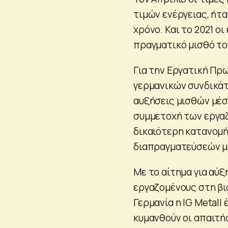
τιμών ενέργειας, ήτ
χρόνο. Και το 2021 ο
πραγματικό μισθό το
Για την Εργατική Πρω
γερμανικών συνδικάτ
αυξήσεις μισθών μέσ
συμμετοχή των εργα
δικαιότερη κατανομή
διαπραγματεύσεών μα
Με το αίτημα για αύξ
εργαζομένους στη βι
Γερμανία η IG Metall
κυμανθούν οι απαιτήσ