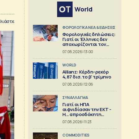
World
λιάστε
ΦΟΡΟΛΟΓΙΚΑ ΝΕΑ & EΙΔΗΣΕΙΣ
Φορολογικές δηλώσεις:
Γιατί οι Έλληνες δεν
αποχωρίζονται τον
λογιστή
07.08.2026 | 13:00
WORLD
Allianz: Κέρδη-ρεκόρ
4,87 δισ. το β' τρίμηνο
07.08.2026 | 12:06
ΣΥΝΑΛΛΑΓΜΑ
Γιατί οι ΗΠΑ
αιφνιδίασαν την ΕΚΤ -
Η... απροσδόκητη
κίνηση
07.08.2026 | 11:23
COMMODITIES