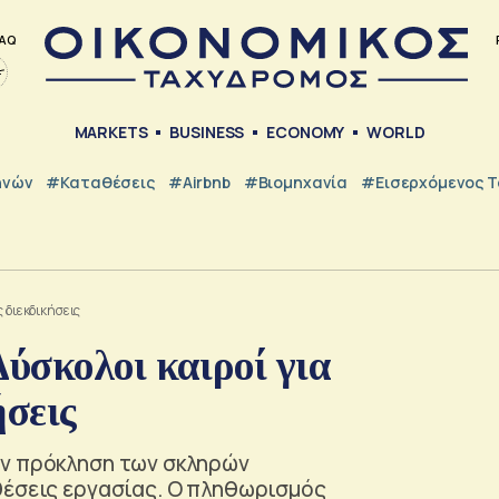
AQ
MARKETS
BUSINESS
ECONOMY
WORLD
ηνών
#Καταθέσεις
#Airbnb
#Βιομηχανία
#εισερχόμενος Τ
 διεκδικήσεις
ύσκολοι καιροί για
ήσεις
ην πρόκληση των σκληρών
θέσεις εργασίας. Ο πληθωρισμός