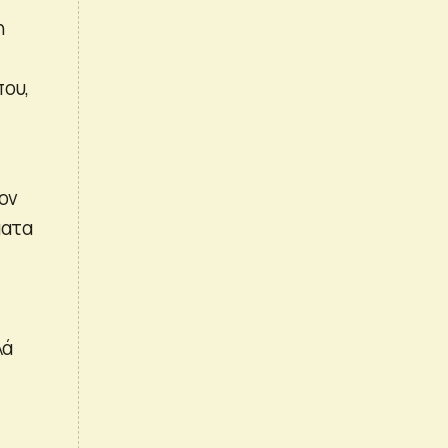
η
που,
ον
ματα
λά