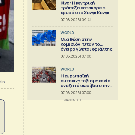
Κίνα: Η κεντρική
τράπεζα «στοκάρει»
χρυσό στο Χονγκ Κονγκ
07.08.2026 | 09:41
WORLD
Μια θέση στην
Κομισιόν: Όταν το...
όνειρο γίνεται εφιάλτης
07.08.2026 | 07:00
WORLD
Η ευρωπαϊκή
αυτοκινητοβιομηχανία
dIn
αναζητά σωσίβιο στην
Κίνα
07.08.2026 | 07:00