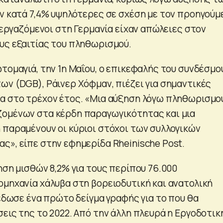
αν κατά 7,4% υψηλότερες σε σχέση με τον προηγούμ
ι εργαζόμενοι στη Γερμανία είχαν απώλειες στον
υς εξαιτίας του πληθωρισμού.
τομαγιά, την 1η Μαΐου, ο επικεφαλής του συνδέσμο
ων (DGB), Ράινερ Χόφμαν, πιέζει για σημαντικές
α στο τρέχον έτος. «Μια αύξηση λόγω πληθωρισμο
ζομένων στα κέρδη παραγωγικότητας και μια
 παραμένουν οι κύριοι στόχοι των συλλογικών
ς», είπε στην εφημερίδα Rheinische Post.
ηση μισθών 8,2% για τους περίπου 76.000
ομηχανία χάλυβα στη βορειοδυτική και ανατολική
 έδωσε ένα πρώτο δείγμα γραφής για το που θα
εις της το 2022. Από την άλλη πλευρά η Εργοδοτικ