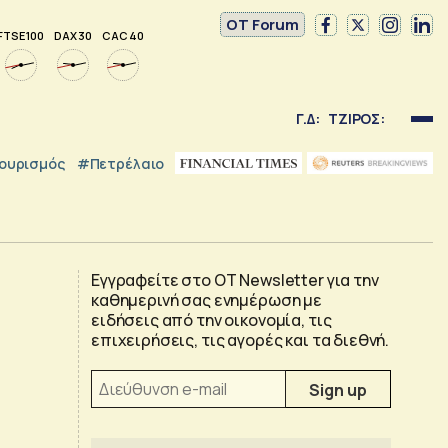
OT Forum
FTSE 100
DAX 30
CAC 40
Γ.Δ:
ΤΖΙΡΟΣ:
ουρισμός
#Πετρέλαιο
Εγγραφείτε στο OT Newsletter για την
καθημερινή σας ενημέρωση με
ειδήσεις από την οικονομία, τις
επιχειρήσεις, τις αγορές και τα διεθνή.