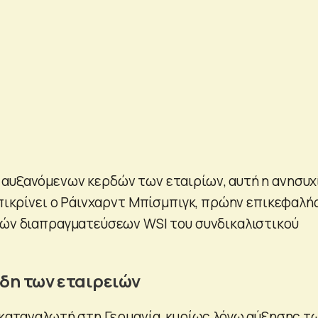
αυξανόμενων κερδών των εταιρίων, αυτή η ανησυχ
επικρίνει ο Ράινχαρντ Μπίσμπιγκ, πρώην επικεφαλή
κών διαπραγματεύσεων WSI του συνδικαλιστικού
δη των εταιρειών
ς καταναλωτή στη Γερμανία, κυρίως λόγω αύξησης τ