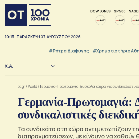
DOW JONES
SP 500
NASD
10:13
ΠΑΡΑΣΚΕΥΗ
07
ΑΥΓΟΥΣΤΟΥ
2026
#ρήτρα Διαφυγής
#Χρηματιστήριο Αθ
Χ.Α.
ot.gr
/
World
/
Γερμανία-Πρωτομαγιά: Δύσκολοι καιροί για συνδικαλιστικές
Γερμανία-Πρωτομαγιά: Δ
συνδικαλιστικές διεκδικ
Τα συνδικάτα στη χώρα αντιμετωπίζουν τ
διαπραγματεύσεων, με κίνδυνο να χαθούν 