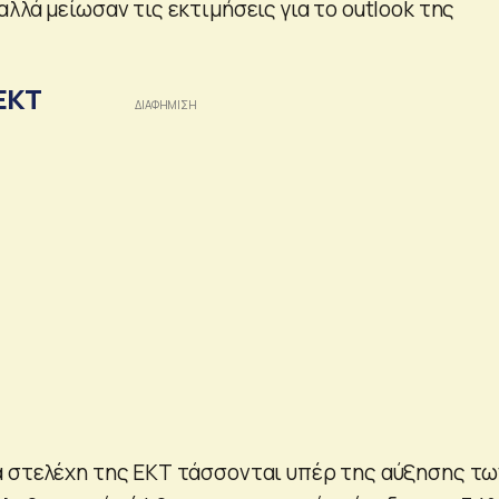
λλά μείωσαν τις εκτιμήσεις για το outlook της
ΕΚΤ
 στελέχη της ΕΚΤ τάσσονται υπέρ της αύξησης τω