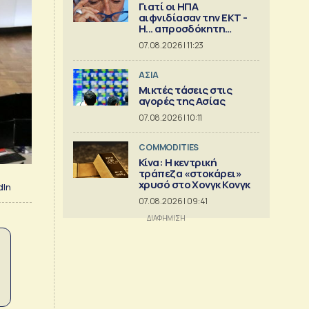
Γιατί οι ΗΠΑ
αιφνιδίασαν την ΕΚΤ -
Η... απροσδόκητη
κίνηση
07.08.2026 | 11:23
ΑΣΙΑ
Μικτές τάσεις στις
αγορές της Ασίας
07.08.2026 | 10:11
COMMODITIES
Κίνα: Η κεντρική
τράπεζα «στοκάρει»
χρυσό στο Χονγκ Κονγκ
dIn
07.08.2026 | 09:41