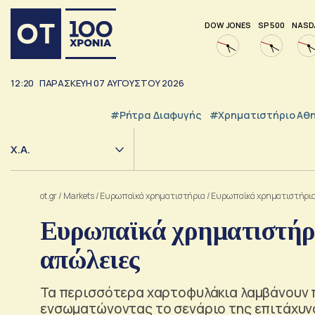
DOW JONES
SP 500
NASD
12:20
ΠΑΡΑΣΚΕΥΗ
07
ΑΥΓΟΥΣΤΟΥ
2026
#ρήτρα Διαφυγής
#Χρηματιστήριο Αθ
Χ.Α.
ot.gr
/
Markets
/
Ευρωπαϊκά χρηματιστήρια
/
Ευρωπαϊκά χρηματιστήρια:
Ευρωπαϊκά χρηματιστήρι
απώλειες
Τα περισσότερα χαρτοφυλάκια λαμβάνουν 
ενσωματώνοντας το σενάριο της επιτάχυνσ