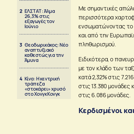
Με σημαντικές απώλε
2
ΕΛΣΤΑΤ: Άλμα
26,3% στις
περισσότερα χαρτοφ
εξαγωγές τον
ενσωματώνοντας το 
Ιούνιο
και από την Ευρωπαϊ
πληθωρισμού.
3
Θεοδωρικάκος: Νέο
αναπτυξιακό
καθεστώς για την
Ειδικότερα, ο πανευ
Άμυνα
με τον κλάδο των ταξ
κατά 2,32% στις 7.21
4
Κίνα: Η κεντρική
τράπεζα
στις 13.380 μονάδες 
«στοκάρει» χρυσό
στο Χονγκ Κονγκ
στις 6.086 μονάδες.
Κερδισμένοι κα