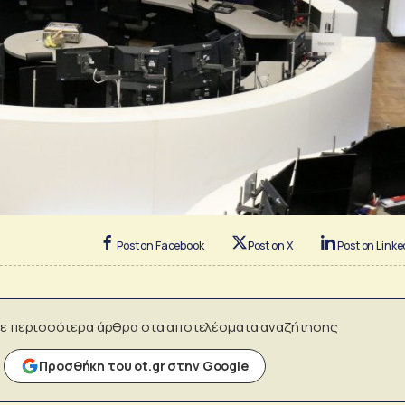
Post on Facebook
Post on X
Post on Linke
ε περισσότερα άρθρα στα αποτελέσματα αναζήτησης
Προσθήκη του ot.gr στην Google