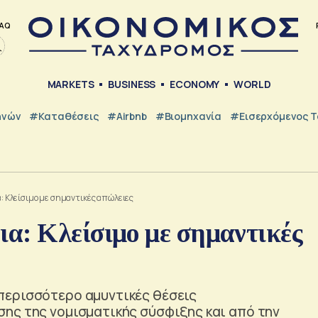
AQ
MARKETS
BUSINESS
ECONOMY
WORLD
ηνών
#Καταθέσεις
#Airbnb
#Βιομηχανία
#εισερχόμενος Τ
 Κλείσιμο με σημαντικές απώλειες
α: Κλείσιμο με σημαντικές
περισσότερο αμυντικές θέσεις
ης της νομισματικής σύσφιξης και από την