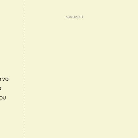
ά να
ό
ου