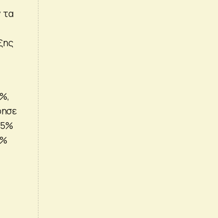
 τα
ξης
%,
ρησε
15%
5%