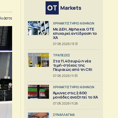
Markets
λιάστε
XΡΗΜΑΤΙΣΤΗΡΙΟ ΑΘΗΝΩΝ
Με ΔΕΗ, Alpha και ΟΤΕ
επιχειρεί αντίδραση το
ΧΑ
07.08.2026 | 13:13
ΤΡΑΠΕΖΕΣ
Στα 11,40 ευρώ η νέα
τιμή-στόχος της
Πειραιώς από τη Citi
07.08.2026 | 11:33
XΡΗΜΑΤΙΣΤΗΡΙΟ ΑΘΗΝΩΝ
Άμυνες στις 2.600
μονάδες αναζητεί το ΧΑ
07.08.2026 | 11:26
ΣΥΝΑΛΛΑΓΜΑ