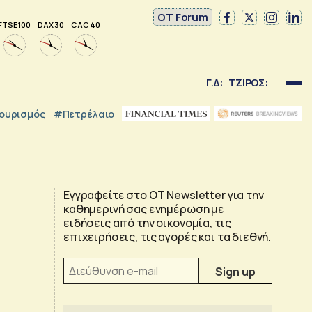
OT Forum
FTSE 100
DAX 30
CAC 40
Γ.Δ:
ΤΖΙΡΟΣ:
ουρισμός
#Πετρέλαιο
Εγγραφείτε στο OT Newsletter για την
καθημερινή σας ενημέρωση με
ειδήσεις από την οικονομία, τις
επιχειρήσεις, τις αγορές και τα διεθνή.