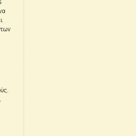
%
να
ι
 των
ύς.
,