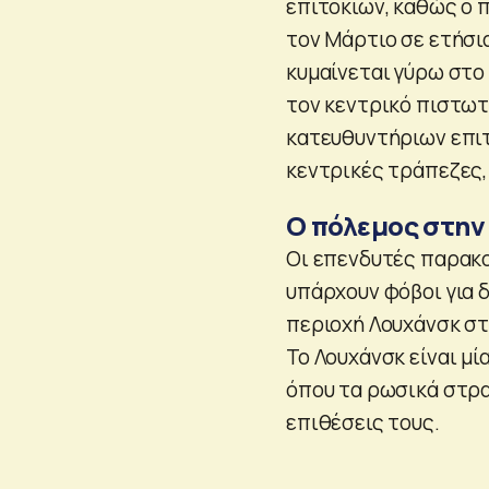
επιτοκίων, καθώς ο 
τον Μάρτιο σε ετήσια
κυμαίνεται γύρω στο
τον κεντρικό πιστω
κατευθυντήριων επιτ
κεντρικές τράπεζες, 
Ο πόλεμος στην
Οι επενδυτές παρακο
υπάρχουν φόβοι για 
περιοχή Λουχάνσκ στ
Το Λουχάνσκ είναι μί
όπου τα ρωσικά στρα
επιθέσεις τους.