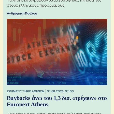
Τα Airbnb καταγράφουν ιδιαίτερα υψηλές πληρότητες
στους ελληνικούς προορισμούς
Ανδρομάχη Παύλου
XΡΗΜΑΤΙΣΤΗΡΙΟ ΑΘΗΝΩΝ
07.08.2026, 07:00
Buybacks άνω του 1,3 δισ. «τρέχουν» στο
Euronext Athens
Τα buybacks έρχονται να προστεθούν στα μερίσματα