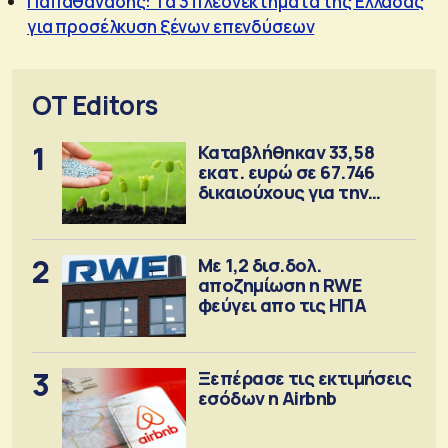
Παπαθανάσης: Τα 3 πλεονεκτήματα της Ελλάδας
για προσέλκυση ξένων επενδύσεων
OT Editors
1
Καταβλήθηκαν 33,58
εκατ. ευρώ σε 67.746
δικαιούχους για την
αγορά λιπασμάτων
2
Με 1,2 δισ.δολ.
αποζημίωση η RWE
φεύγει απο τις ΗΠΑ
3
Ξεπέρασε τις εκτιμήσεις
εσόδων η Airbnb