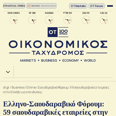
ΟΤ Markets
OT Forum
DOW JONES
SP 500
NASDAQ
FTSE 100
DAX 30
CAC 40
MARKETS
BUSINESS
ECONOMY
WORLD
Χ.Α.
ot.gr
/
Business
/
Ελληνο-Σαουδαραβικό Φόρουμ: 59 σαουδαραβικές εταιρείες
στην Ελλάδα για επενδύσεις
Ελληνο-Σαουδαραβικό Φόρουμ:
59 σαουδαραβικές εταιρείες στην