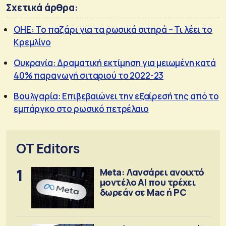
Σχετικά άρθρα:
ΟΗΕ: Το παζάρι για τα ρωσικά σιτηρά – Τι λέει το
Κρεμλίνο
Ουκρανία: Δραματική εκτίμηση για μειωμένη κατά
40% παραγωγή σιταριού το 2022-23
Βουλγαρία: Επιβεβαιώνει την εξαίρεσή της από το
εμπάργκο στο ρωσικό πετρέλαιο
OT Editors
1
Meta: Λανσάρει ανοιχτό
μοντέλο ΑΙ που τρέχει
δωρεάν σε Mac ή PC