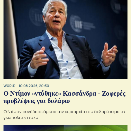
WORLD
10.08.2026, 20:30
Ο Ντίμον «ντύθηκε» Κασσάνδρα - Ζοφερές
προβλέψεις για δολάριο
Ο Ντίμον συνέδεσε άμεσα την κυριαρχία του δολαρίου με τη
γεωπολιτική ισχύ