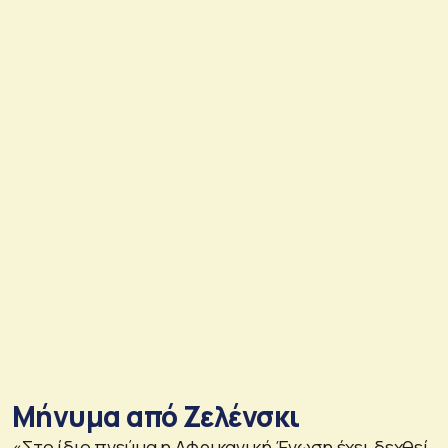
Μήνυμα από Ζελένσκι
«Στο ίδιο πνεύμα η Αφρικανική Ένωση έχει δεχθεί