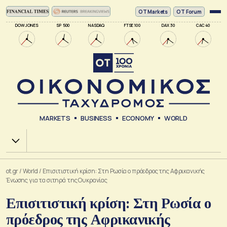
ΟΤ Markets
OT Forum
DOW JONES
SP 500
NASDAQ
FTSE 100
DAX 30
CAC 40
MARKETS
BUSINESS
ECONOMY
WORLD
Χ.Α.
ot.gr
/
World
/
Επισιτιστική κρίση: Στη Ρωσία ο πρόεδρος της Αφρικανικής
Ένωσης για τα σιτηρά της Ουκρανίας
Επισιτιστική κρίση: Στη Ρωσία ο
πρόεδρος της Αφρικανικής