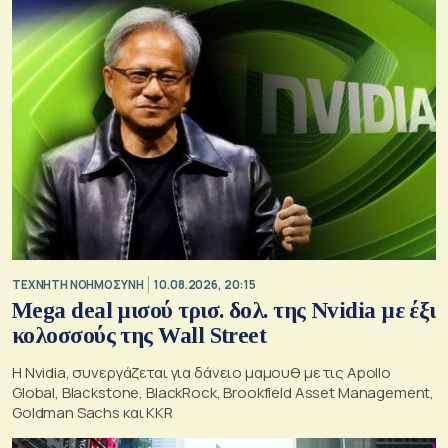
TΕΧΝΗΤΗ ΝΟΗΜΟΣΥΝΗ
10.08.2026, 20:15
Mega deal μισού τρισ. δολ. της Nvidia με έξι
κολοσσούς της Wall Street
Η Nvidia, συνεργάζεται για δάνειο μαμουθ με τις Apollo
Global, Blackstone, BlackRock, Brookfield Asset Management,
Goldman Sachs και KKR