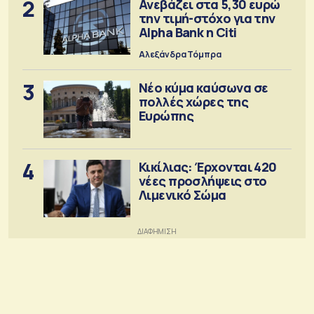
2
Ανεβάζει στα 5,30 ευρώ
την τιμή-στόχο για την
Alpha Bank η Citi
Αλεξάνδρα Τόμπρα
3
Νέο κύμα καύσωνα σε
πολλές χώρες της
Ευρώπης
4
Κικίλιας: Έρχονται 420
νέες προσλήψεις στο
Λιμενικό Σώμα