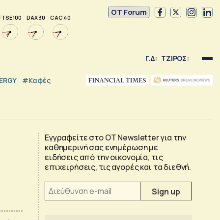
OT Forum
FTSE 100
DAX 30
CAC 40
Γ.Δ:
ΤΖΙΡΟΣ:
NERGY
#καφές
Εγγραφείτε στο OT Newsletter για την
καθημερινή σας ενημέρωση με
ειδήσεις από την οικονομία, τις
επιχειρήσεις, τις αγορές και τα διεθνή.