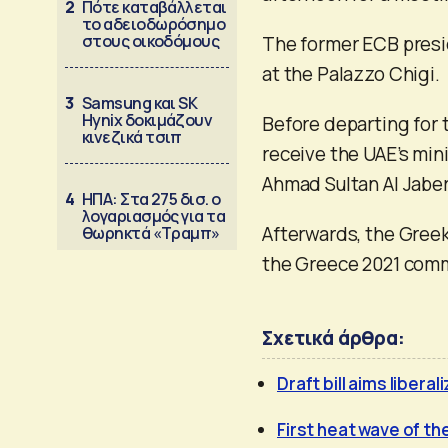
2
Πότε καταβάλλεται
το αδειοδωρόσημο
στους οικοδόμους
The former ECB presid
at the Palazzo Chigi.
3
Samsung και SK
Hynix δοκιμάζουν
Before departing for 
κινεζικά τσιπ
receive the UAE’s min
Ahmad Sultan Al Jaber
4
ΗΠΑ: Στα 275 δισ. ο
λογαριασμός για τα
Afterwards, the Greek 
θωρηκτά «Τραμπ»
the Greece 2021 comm
Σχετικά άρθρα:
Draft bill aims libera
First heat wave of t