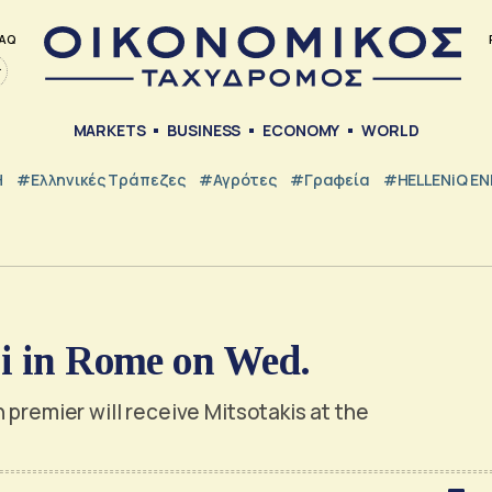
AQ
MARKETS
BUSINESS
ECONOMY
WORLD
Η
#ελληνικές Τράπεζες
#Αγρότες
#Γραφεία
#HELLENiQ E
hi in Rome on Wed.
 premier will receive Mitsotakis at the