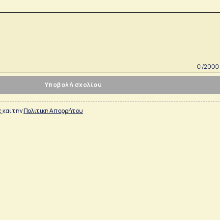
0 /2000
Υποβολή σχολίου
ς
και την
Πολιτικη Απορρήτου