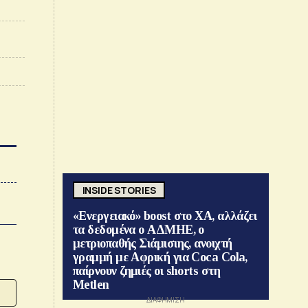
INSIDE STORIES
«Ενεργειακό» boost στο ΧΑ, αλλάζει
τα δεδομένα ο ΑΔΜΗΕ, ο
μετριοπαθής Σιάμισιης, ανοιχτή
γραμμή με Αφρική για Coca Cola,
παίρνουν ζημιές οι shorts στη
Metlen