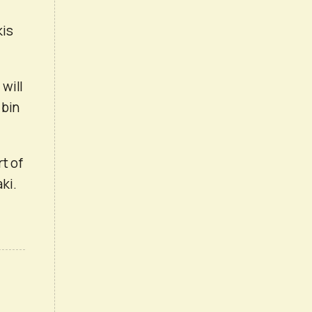
kis
will
 bin
t of
ki.