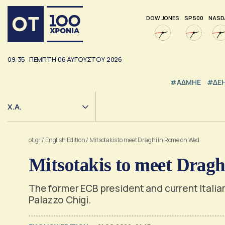
DOW JONES
SP 500
NASD
09:35
ΠΕΜΠΤΗ
06
ΑΥΓΟΥΣΤΟΥ
2026
#ΑΔΜΗΕ
#ΔΕ
Χ.Α.
ot.gr
/
English Edition
/
Mitsotakis to meet Draghi in Rome on Wed.
Mitsotakis to meet Drag
The former ECB president and current Italian
Palazzo Chigi.