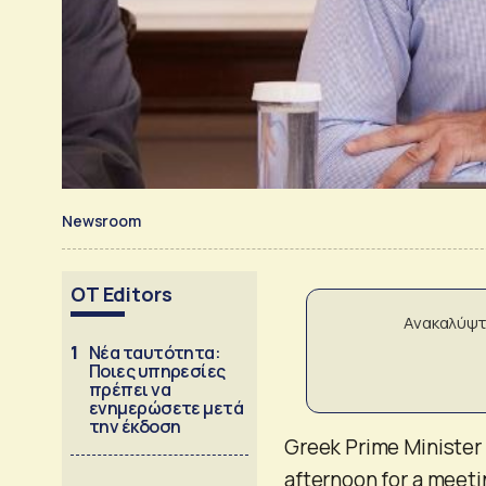
Newsroom
OT Editors
Ανακαλύψτ
1
Νέα ταυτότητα:
Ποιες υπηρεσίες
πρέπει να
ενημερώσετε μετά
την έκδοση
Greek Prime Minister
afternoon for a meetin