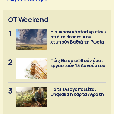
OT Weekend
1
Η ουκρανική startup πίσω
από τα drones που
χτυπούν βαθιά τη Ρωσία
2
Πώς θα αμειφθούν όσοι
εργαστούν 15 Αυγούστου
3
Πότε ενεργοποιείται
ψηφιακά η κάρτα Αγρότη