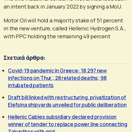
an intent back in January 2022 by signing a MoU.
Motor Oil will hold a majority stake of 51 percent
in the new venture, called Hellenic Hydrogen S.A.,
with PPC holding the remaining 49 percent
Σχετικά άρθρα:
Covid-19 pandemic in Greece: 18,297 new
infections on Thur.; 28 related deaths; 98
intubated patients
Draft bill linked with restructuring, privatization of
Elefsina shipyards unveiled for public deliberation
Hellenic Cables subsidiary declared provision
winner of tender to replace power line connecting
Zakynthos with grid