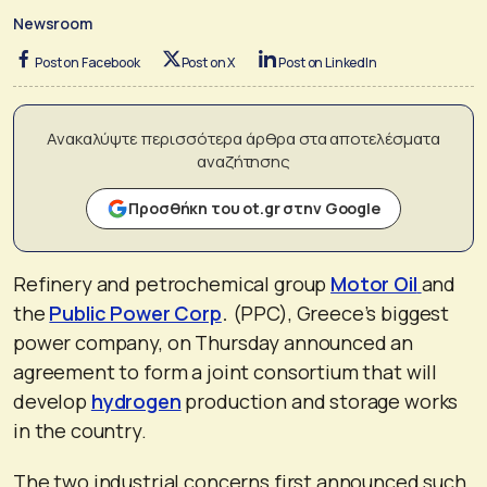
Newsroom
Post on Facebook
Post on X
Post on LinkedIn
Ανακαλύψτε περισσότερα άρθρα στα αποτελέσματα
αναζήτησης
Προσθήκη του ot.gr στην Google
Refinery and petrochemical group
Motor Oil
and
the
Public Power Corp
.
(PPC), Greece’s biggest
power company, on Thursday announced an
agreement to form a joint consortium that will
develop
hydrogen
production and storage works
in the country.
The two industrial concerns first announced such