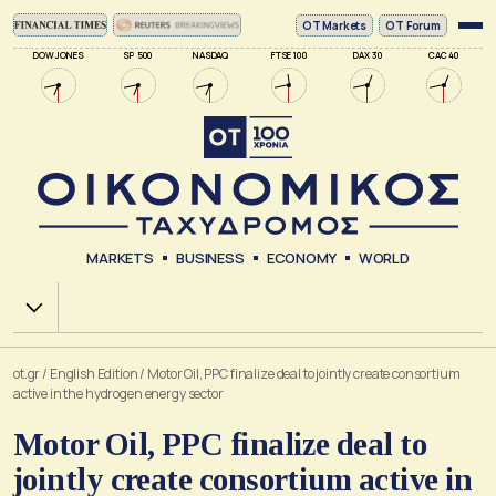
ΟΤ Markets
OT Forum
DOW JONES
SP 500
NASDAQ
FTSE 100
DAX 30
CAC 40
MARKETS
BUSINESS
ECONOMY
WORLD
Χ.Α.
ot.gr
/
English Edition
/
Motor Oil, PPC finalize deal to jointly create consortium
active in the hydrogen energy sector
Motor Oil, PPC finalize deal to
jointly create consortium active in