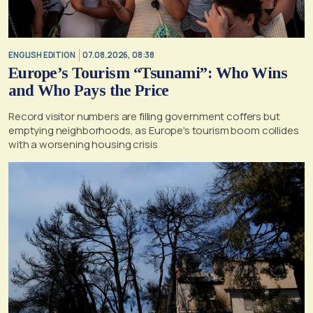
ENGLISH EDITION
07.08.2026, 08:38
Europe’s Tourism “Tsunami”: Who Wins
and Who Pays the Price
Record visitor numbers are filling government coffers but
emptying neighborhoods, as Europe's tourism boom collides
with a worsening housing crisis