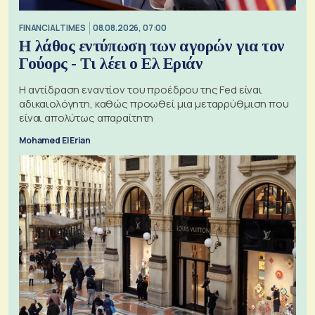
FINANCIAL TIMES
08.08.2026, 07:00
Η λάθος εντύπωση των αγορών για τον
Γούορς - Τι λέει ο Ελ Εριάν
Η αντίδραση εναντίον του προέδρου της Fed είναι
αδικαιολόγητη, καθώς προωθεί μια μεταρρύθμιση που
είναι απολύτως απαραίτητη
Mohamed El Erian