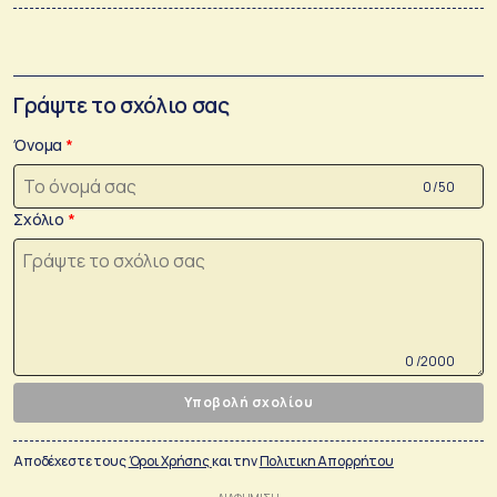
Γράψτε το σχόλιο σας
Όνομα
0 /50
Σχόλιο
0 /2000
Υποβολή σχολίου
Αποδέχεστε τους
Όροι Χρήσης
και την
Πολιτικη Απορρήτου