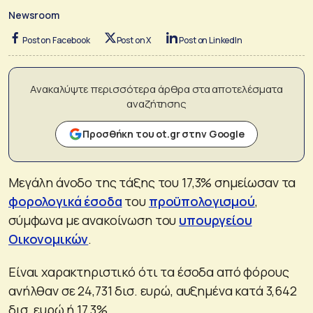
Newsroom
Post on Facebook
Post on X
Post on LinkedIn
Ανακαλύψτε περισσότερα άρθρα στα αποτελέσματα
αναζήτησης
Προσθήκη του ot.gr στην Google
Μεγάλη άνοδο της τάξης του 17,3% σημείωσαν τα
φορολογικά έσοδα
του
προϋπολογισμού
,
σύμφωνα με ανακοίνωση του
υπουργείου
Οικονομικών
.
Είναι χαρακτηριστικό ότι τα έσοδα από φόρους
ανήλθαν σε 24,731 δισ. ευρώ, αυξημένα κατά 3,642
δισ. ευρώ ή 17,3%.