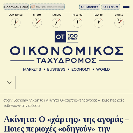
ΟΤ Markets
OT Forum
DOW JONES
SP 500
NASDAQ
FTSE 100
DAX 30
CAC 40
MARKETS
BUSINESS
ECONOMY
WORLD
Χ.Α.
ot.gr
/
Economy
/
Ακίνητα
/
Ακίνητα: Ο «χάρτης» της αγοράς – Ποιες περιοχές
«οδηγούν» την κούρσα
Ακίνητα: Ο «χάρτης» της αγοράς –
Ποιες περιοχές «οδηγούν» την