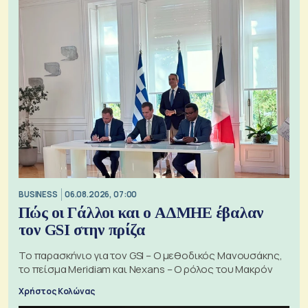
BUSINESS
06.08.2026, 07:00
Πώς οι Γάλλοι και ο ΑΔΜΗΕ έβαλαν
τον GSI στην πρίζα
Το παρασκήνιο για τον GSI – Ο μεθοδικός Μανουσάκης,
το πείσμα Meridiam και Nexans – Ο ρόλος του Μακρόν
Χρήστος Κολώνας