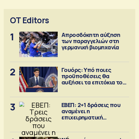
OT Editors
1
Απροσδόκητη αύξηση
των παραγγελιών στη
γερμανική βιομηχανία
2
Γουόρς: Υπό ποιες
προϋποθέσεις θα
αυξήσει τα επιτόκια τον
Σεπτέμβριο
3
ΕΒΕΠ: 2+1 δράσεις που
αναμένει η
επιχειρηματική
κοινότητα