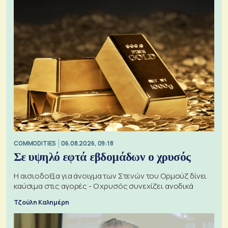
COMMODITIES
06.08.2026, 09:18
Σε υψηλό εφτά εβδομάδων ο χρυσός
Η αισιοδοξία για άνοιγμα των Στενών του Ορμούζ δίνει
καύσιμα στις αγορές - Ο χρυσός συνεχίζει ανοδικά
Τζούλη Καλημέρη