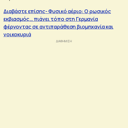
Διαβάστε επίσης- Φυσικό αέριο: Ο ρωσικός
εκβιασμός… πιάνει τόπο στη Γερμανία
φέρνοντας σε αντιπαράθεση βιομηχανία και
νοικοκυριά