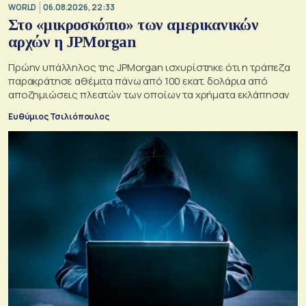
WORLD
06.08.2026, 22:33
Στο «μικροσκόπιο» των αμερικανικών
αρχών η JPMorgan
Πρώην υπάλληλος της JPMorgan ισχυρίστηκε ότι η τράπεζα
παρακράτησε αθέμιτα πάνω από 100 εκατ. δολάρια από
αποζημιώσεις πλεατών των οποίων τα χρήματα εκλάπησαν
Ευθύμιος Τσιλιόπουλος