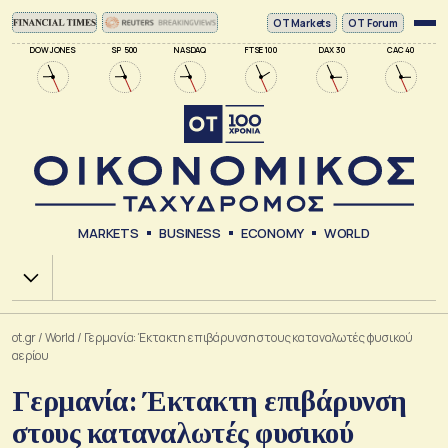
ΟΤ Markets
OT Forum
DOW JONES
SP 500
NASDAQ
FTSE 100
DAX 30
CAC 40
MARKETS
BUSINESS
ECONOMY
WORLD
Χ.Α.
ot.gr
/
World
/
Γερμανία: Έκτακτη επιβάρυνση στους καταναλωτές φυσικού
αερίου
Γερμανία: Έκτακτη επιβάρυνση
στους καταναλωτές φυσικού