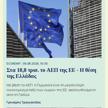
ECONOMY
06.08.2026, 16:30
Στα 18,8 τρισ. το ΑΕΠ της ΕΕ - Η θέση
της Ελλάδας
Με βάση το ΑΕΠ, η Γερμανία είχε τη μεγαλύτερη
οικονομία μεταξύ των χωρών της ΕΕ, ακολουθούμενη
από τη Γαλλία
Γρηγόρης Τραγγανίδας