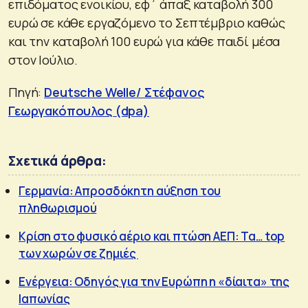
επιδόματος ενοικίου, εφ΄ άπαξ καταβολή 300
ευρώ σε κάθε εργαζόμενο το Σεπτέμβριο καθώς
και την καταβολή 100 ευρώ για κάθε παιδί μέσα
στον Ιούλιο.
Πηγή:
Deutsche Welle/ Στέφανος
Γεωργακόπουλος (dpa)
Σχετικά άρθρα:
Γερμανία: Απροσδόκητη αύξηση του
πληθωρισμού
Κρίση στο φυσικό αέριο και πτώση ΑΕΠ: Τα… top
των χωρών σε ζημιές
Ενέργεια: Οδηγός για την Ευρώπη η «δίαιτα» της
Ιαπωνίας