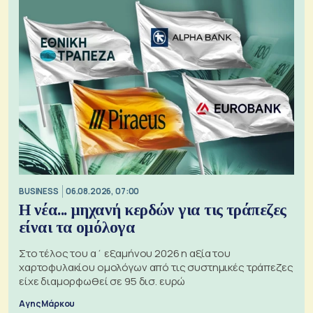
BUSINESS
06.08.2026, 07:00
Η νέα... μηχανή κερδών για τις τράπεζες
είναι τα ομόλογα
Στο τέλος του α΄ εξαμήνου 2026 η αξία του
χαρτοφυλακίου ομολόγων από τις συστημικές τράπεζες
είχε διαμορφωθεί σε 95 δισ. ευρώ
Αγης Μάρκου