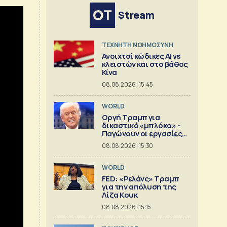
Stream
TΕΧΝΗΤΗ ΝΟΗΜΟΣΥΝΗ
Ανοιχτοί κώδικες AI vs
κλειστών και στο βάθος
Κίνα
08.08.2026 | 15:45
WORLD
Οργή Τραμπ για
δικαστικό «μπλόκο» -
Παγώνουν οι εργασίες
στη νέα αίθουσα
08.08.2026 | 15:30
δεξιώσεων
WORLD
FED: «Ρελάνς» Τραμπ
για την απόλυση της
Λίζα Κουκ
08.08.2026 | 15:15