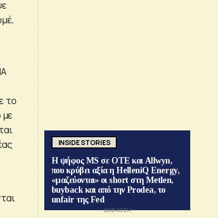
ψε
μέ,
ΠΑ
ε το
 με
ται
INSIDE STORIES
έας
Η ψήφος MS σε ΟΤΕ και Allwyn,
που κρύβει αξία η HelleniQ Energy,
«μαζεύονται» οι short στη Metlen,
buyback και από την Prodea, το
νται
unfair της Fed