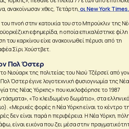
ας Υόρκης», πέθανε σε ηλικία 77 ετών από επιπλοκ
να, ανακοίνωσαν χθες, Τετάρτη,
οι New York Times
 του πνοή στην κατοικία του στο Μπρούκλιν της Ν
εοϋορκέζικη εφημερίδα, η οποία επικαλέστηκε φίλη
ση του καρκίνου είχε ανακοινωθεί πέρυσι από τη
αφέα Σίρι Χούστβετ.
τον Πολ Όστερ
το Νιούαρκ της πολιτείας του Νιού Τζέρσεϊ από γο
ο Πολ Όστερ έγινε λογοτεχνική φυσιογνωμία της Νέ
ογία της Νέας Υόρκης» που κυκλοφόρησε το 1987
αντάσματα», «Το κλειδωμένο δωμάτιο», στα ελληνικ
ιο). «Μερικές φορές η Νέα Υόρκη είναι το κέντρο τ
ρές δεν είναι παρά η περιφέρεια. Η Νέα Υόρκη, πόλ
άφω, είναι εικόνα που ζει μέσα στην πραγματικότη