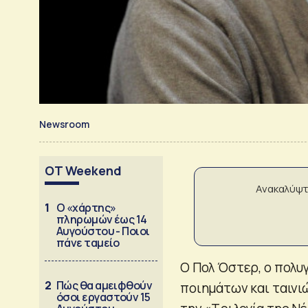
Newsroom
OT Weekend
Ανακαλύψτ
1
Ο «χάρτης»
πληρωμών έως 14
Αυγούστου - Ποιοι
πάνε ταμείο
Ο Πολ Όστερ, ο πολ
2
Πώς θα αμειφθούν
ποιημάτων και ταινιώ
όσοι εργαστούν 15