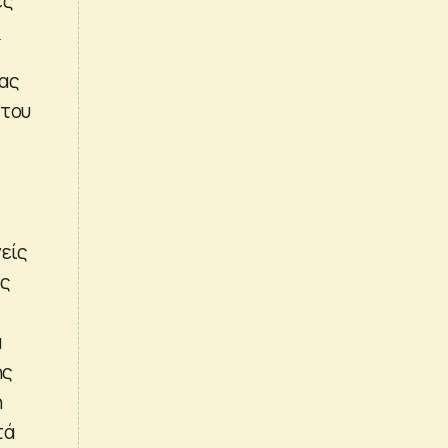
ές
.
έας
 του
νείς
ας
ά
ης
η
τά