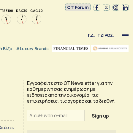
OT Forum
FTSE 100
DAX 30
CAC 40
Γ.Δ:
ΤΖΙΡΟΣ:
 Βίζα
#luxury Brands
Εγγραφείτε στο OT Newsletter για την
καθημερινή σας ενημέρωση με
ειδήσεις από την οικονομία, τις
επιχειρήσεις, τις αγορές και τα διεθνή.
λιάστε