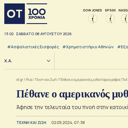
DOW JONES
SP 500
NASD
13:02
ΣΑΒΒΑΤΟ
08
ΑΥΓΟΥΣΤΟΥ
2026
#Ασφαλιστικές Εισφορές
#Χρηματιστήριο Αθηνών
#εξα
Χ.Α.
ot.gr
/
Plus
/
Tέχνη και Ζωή
/
Πέθανε ο αμερικανός μυθιστοριογράφος Πολ
Πέθανε ο αμερικανός μυ
Άφησε την τελευταία του πνοή στην κατοικ
TΕΧΝΗ ΚΑΙ ΖΩΗ
02.05.2024, 07:38