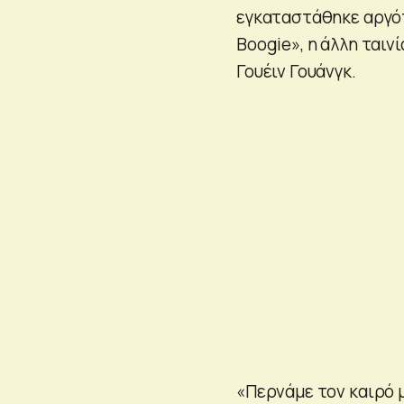
εγκαταστάθηκε αργότ
Boogie», η άλλη ταιν
Γουέιν Γουάνγκ.
«Περνάμε τον καιρό μ