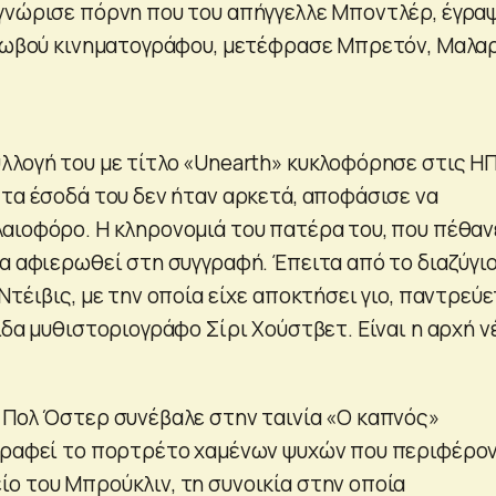
γνώρισε πόρνη που του απήγγελλε Μποντλέρ, έγρα
 βωβού κινηματογράφου, μετέφρασε Μπρετόν, Μαλαρ
λλογή του με τίτλο «Unearth» κυκλοφόρησε στις Η
 τα έσοδά του δεν ήταν αρκετά, αποφάσισε να
αιοφόρο. Η κληρονομιά του πατέρα του, που πέθαν
να αφιερωθεί στη συγγραφή. Έπειτα από το διαζύγιο
Ντέιβις, με την οποία είχε αποκτήσει γιο, παντρεύε
ίδα μυθιστοριογράφο Σίρι Χούστβετ. Είναι η αρχή ν
 Πολ Όστερ συνέβαλε στην ταινία «Ο καπνός»
γραφεί το πορτρέτο χαμένων ψυχών που περιφέρο
ο του Μπρούκλιν, τη συνοικία στην οποία