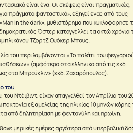
ντασιακό είναι ένα. Οι σκέψεις είναι πραγματικές,
 για πράγματα φανταστικά», εξηγεί ένας από τους
«Man in the dark», μυθιστόρημα που κυκλοφόρησε 
ο δημοκρατικός Όστερ καταγγέλλει τα οκτώ χρόνια 
υμπλικάνου Τζορτζ Ουόκερ Μπους.
λία του περιλαμβάνονται «Το παλάτι του φεγγαριού
αισθήσεων» (αμφότερα στα ελληνικά από τις εκδ.
λες στο Μπρούκλιν» (εκδ. Ζαχαρόπουλος).
ιο του
υ, του Ντέιβιντ, είχαν απαγγελθεί τον Απρίλιο του 2
ποκτονία εξ αμελείας της ηλικίας 10 μηνών κόρης 
ιτα από δηλητηρίαση με φεντανύλη και ηρωίνη.
πέθανε μερικές ημέρες αργότερα από υπερβολική δό