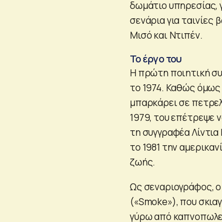
δωμάτιο υπηρεσίας, 
σενάρια για ταινίες
Μισό και Ντιπέν.
Το έργο του
Η πρώτη ποιητική συ
το 1974. Καθώς όμως
μπαρκάρει σε πετρελ
1979, του επέτρεψε 
τη συγγραφέα Λίντια 
το 1981 την αμερικαν
ζωής.
Ως σεναριογράφος, ο
(«Smoke»), που σκια
γύρω από καπνοπωλεί