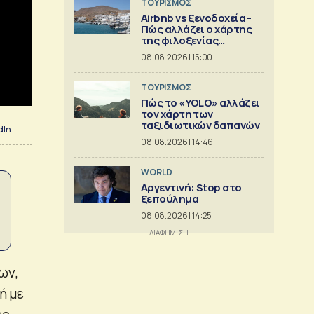
ΤΟΥΡΙΣΜΟΣ
Airbnb vs ξενοδοχεία -
Πώς αλλάζει ο χάρτης
της φιλοξενίας
[γραφήματα]
08.08.2026 | 15:00
ΤΟΥΡΙΣΜΟΣ
Πώς το «YOLO» αλλάζει
τον χάρτη των
ταξιδιωτικών δαπανών
dIn
08.08.2026 | 14:46
WORLD
Αργεντινή: Stop στο
ξεπούλημα
08.08.2026 | 14:25
ων,
ή με