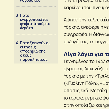
την «Τριλογία της Νέ
Αυγούστου
καρκίνου του πνεύμο
3
Πότε
Άφησε την τελευταία
ενεργοποιείται
ψηφιακά η κάρτα
Υόρκης, ανέφερε η ν
Αγρότη
συγγραφέα. Η διάγνω
σύζυγό του, τη συγγρ
4
Πότε ξεκινούν οι
αιτήσεις
αποζημίωσης
Λίγα λόγια για 
στους
πυρόπληκτους
Γεννημένος το 1947 σ
εβραίους Ασκενάζι, 
Υόρκης με την «Τριλ
(«Γυάλινη Πόλη», «Φ
από τις εκδ. Μεταίχμ
ιστορίας, μερικές φο
στην οποία ζω και γρ