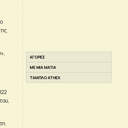
το
της
»,
ΑΓΟΡΕΣ
ΜΕ ΜΙΑ ΜΑΤΙΑ
ΤΑΜΠΛΟ ATHEX
022
του,
ση.