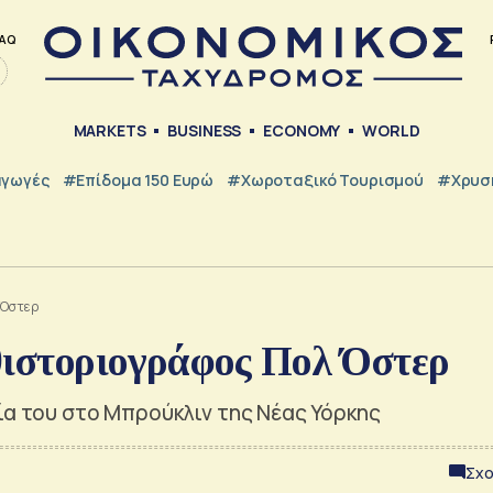
AQ
MARKETS
BUSINESS
ECONOMY
WORLD
γωγές
#Επίδομα 150 Ευρώ
#Χωροταξικό Τουρισμού
#Χρυσή
 Όστερ
θιστοριογράφος Πολ Όστερ
ία του στο Μπρούκλιν της Νέας Υόρκης
Σχο