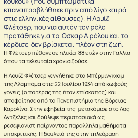
κούκου» (που συμπτωματικά
επαναπροβλήθηκε πριν από λίγο καιρό
στις ελληνικές αίθουσες). Η Λουίζ
Φλέτσερ, που για αυτόν τον ρόλο
προτάθηκε για το ‘Οσκαρ Α ρόλου και το
κέρδισε, δεν βρίσκεται πλέον στη ζωή.
Η Φλέτσερ πέθανε σε ηλικία 88 ετών στην Γαλλία
όπου τα τελευταία χρόνια ζούσε.
Η Λουίζ Φλέτσερ γεννήθηκε στο Μπέρμινγκχαμ
της Αλαμπάμα στις 22 Ιουλίου 1934 από κωφούς
γονείς (ο πατέρας της ήταν επίσκοπος) και
αποφοίτησε από το Πανεπιστήμιο της Βόρειας
Καρολίνα. Στην εφηβεία της μετακόμισε στο Λος
Αντζελες και δούλεψε περιστασιακά ως
ρεσεψιονίστ παίρνοντας παράλληλα μαθήματα
υποκριτικής. Η δουλειά της στην τηλεόραση