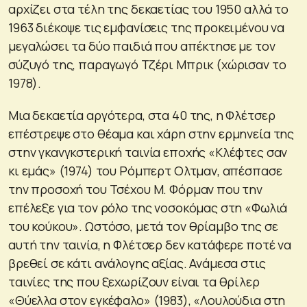
αρχίζει στα τέλη της δεκαετίας του 1950 αλλά το
1963 διέκοψε τις εμφανίσεις της προκειμένου να
μεγαλώσει τα δύο παιδιά που απέκτησε με τον
σύζυγό της, παραγωγό Τζέρι Μπρικ (χώρισαν το
1978).
Μια δεκαετία αργότερα, στα 40 της, η Φλέτσερ
επέστρεψε στο θέαμα και χάρη στην ερμηνεία της
στην γκανγκστερική ταινία εποχής «Κλέφτες σαν
κι εμάς» (1974) του Ρόμπερτ Ολτμαν, απέσπασε
την προσοχή του Τσέχου Μ. Φόρμαν που την
επέλεξε για τον ρόλο της νοσοκόμας στη «Φωλιά
του κούκου». Ωστόσο, μετά τον θρίαμβο της σε
αυτή την ταινία, η Φλέτσερ δεν κατάφερε ποτέ να
βρεθεί σε κάτι ανάλογης αξίας. Ανάμεσα στις
ταινίες της που ξεχωρίζουν είναι τα θρίλερ
«Θύελλα στον εγκέφαλο» (1983), «Λουλούδια στη