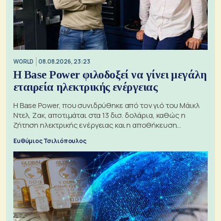
WORLD
08.08.2026, 23:23
Η Base Power φιλοδοξεί να γίνει μεγάλη
εταιρεία ηλεκτρικής ενέργειας
Η Base Power, που συνιδρύθηκε από τον γιό του Μάικλ
Ντελ, Ζακ, αποτιμάται στα 13 δισ. δολάρια, καθώς η
ζήτηση ηλεκτρικής ενέργειας και η αποθήκευση
μπαταριών αυξάνονται
Ευθύμιος Τσιλιόπουλος