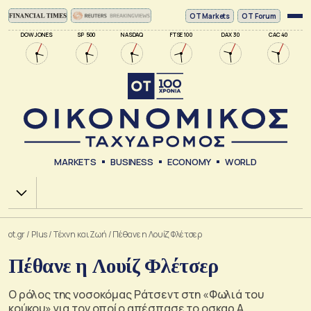
ΟΤ Markets
OT Forum
DOW JONES
SP 500
NASDAQ
FTSE 100
DAX 30
CAC 40
MARKETS
BUSINESS
ECONOMY
WORLD
Χ.Α.
ot.gr
/
Plus
/
Tέχνη και Ζωή
/
Πέθανε η Λουίζ Φλέτσερ
Πέθανε η Λουίζ Φλέτσερ
Ο ρόλος της νοσοκόμας Ράτσεντ στη «Φωλιά του
κούκου» για τον οποίο απέσπασε το οσκαρ Α