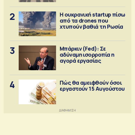
2
Η ουκρανική startup πίσω
από τα drones που
χτυπούν βαθιά τη Ρωσία
3
Μπάρκιν (Fed): Σε
αδύναμη ισορροπία η
αγορά εργασίας
4
Πώς θα αμειφθούν όσοι
εργαστούν 15 Αυγούστου