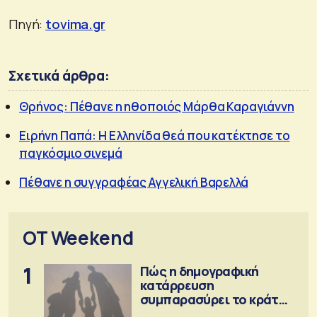
Πηγή:
tovima.gr
Σχετικά άρθρα:
Θρήνος: Πέθανε η ηθοποιός Μάρθα Καραγιάννη
Ειρήνη Παπά: Η Ελληνίδα θεά που κατέκτησε το
παγκόσμιο σινεμά
Πέθανε η συγγραφέας Αγγελική Βαρελλά
OT Weekend
1
Πώς η δημογραφική
κατάρρευση
συμπαρασύρει το κράτος
πρόνοιας