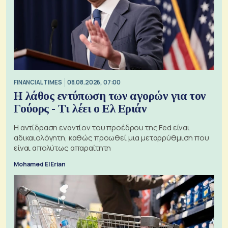
FINANCIAL TIMES
08.08.2026, 07:00
Η λάθος εντύπωση των αγορών για τον
Γούορς - Τι λέει ο Ελ Εριάν
Η αντίδραση εναντίον του προέδρου της Fed είναι
αδικαιολόγητη, καθώς προωθεί μια μεταρρύθμιση που
είναι απολύτως απαραίτητη
Mohamed El Erian