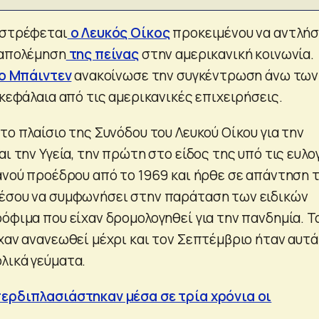
 στρέφεται
ο Λευκός Οίκος
προκειμένου να αντλήσ
ταπολέμηση
της πείνας
στην αμερικανική κοινωνία.
ο Μπάιντεν
ανακοίνωσε την συγκέντρωση άνω των
 κεφάλαια από τις αμερικανικές επιχειρήσεις.
το πλαίσιο της Συνόδου του Λευκού Οίκου για την
αι την Υγεία, την πρώτη στο είδος της υπό τις ευλο
κανού προέδρου από το 1969 και ήρθε σε απάντηση 
ρέσου να συμφωνήσει στην παράταση των ειδικών
όφιμα που είχαν δρομολογηθεί για την πανδημία. Τ
ίχαν ανανεωθεί μέχρι και τον Σεπτέμβριο ήταν αυτά
λικά γεύματα.
ερδιπλασιάστηκαν μέσα σε τρία χρόνια οι
ς