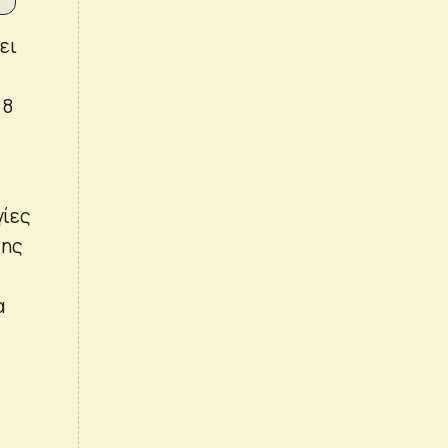
ει
 8
γίες
της
α