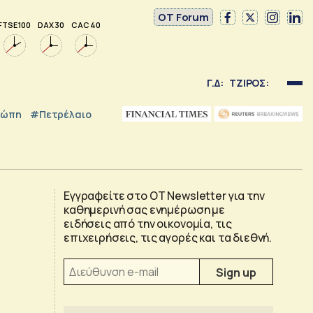
OT Forum
FTSE 100
DAX 30
CAC 40
Γ.Δ:
ΤΖΙΡΟΣ:
ρώπη
#Πετρέλαιο
Εγγραφείτε στο OT Newsletter για την
καθημερινή σας ενημέρωση με
ειδήσεις από την οικονομία, τις
επιχειρήσεις, τις αγορές και τα διεθνή.