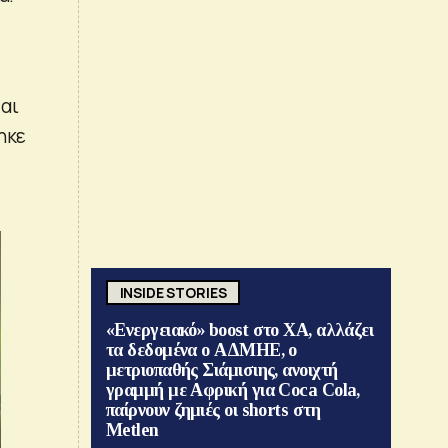
αι
ηκε
INSIDE STORIES
«Ενεργειακό» boost στο ΧΑ, αλλάζει
τα δεδομένα ο ΑΔΜΗΕ, ο
μετριοπαθής Σιάμισιης, ανοιχτή
γραμμή με Αφρική για Coca Cola,
παίρνουν ζημιές οι shorts στη
Metlen