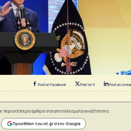
Post on Facebook
Post on X
Post on Linke
ε περισσότερα άρθρα στα αποτελέσματα αναζήτησης
Προσθήκη του ot.gr στην Google