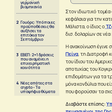
γερμανική
βιομηχανία
Στον ιδιωτικό τομέα
κεφάλαια για την κα
2
Γουόρς: Υπό ποιες
Μάλιστα, ο ίδιος ο
Τζ
προϋποθέσεις θα
αυξήσει τα
δισ. δολαρίων σε νέα
επιτόκια τον
Σεπτέμβριο
Η ανακοίνωση έγινε σ
Πείνα
, τη Διατροφή κ
3
ΕΒΕΠ: 2+1 δράσεις
που αναμένει η
του ίδιου του Αμερι
επιχειρηματική
κοινότητα
αποτυχίας του Κογκ
επιδομάτων για τα τρ
4
Νέες απάτες στα
μόνα κονδύλια που ε
crypto - Τα
που φορούσαν τα σχο
υποψήφια θύματα
Διαβάστε επίσης:
Υπ
πεινασμένοι της Γη