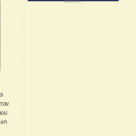
α
όταν
μού
ική