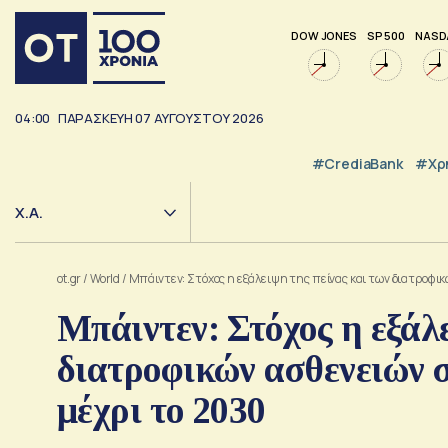
DOW JONES
SP 500
NASD
04:00
ΠΑΡΑΣΚΕΥΗ
07
ΑΥΓΟΥΣΤΟΥ
2026
#CrediaBank
#Χρ
Χ.Α.
ot.gr
/
World
/
Μπάιντεν: Στόχος η εξάλειψη της πείνας και των διατροφικ
Μπάιντεν: Στόχος η εξάλ
διατροφικών ασθενειών 
μέχρι το 2030