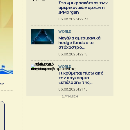
Στο «μικροσκόπιο» των
αμερικανικών αρχών η
JPMorgan
06.08.2026 | 22:33
WORLD
Μεγάλα αμερικανικά
hedge funds στο
στόχαστρο
κυβερνοεπιθέσεων
06.08.2026 | 22:15
WORLD
Τι κρύβεται πίσω από
την παγκόσμια
«επέλαση» της
dIn
κινεζικής
06.08.2026 | 21:45
αυτοκινητοβιομηχανίας