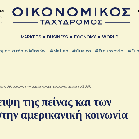
AQ
MARKETS
BUSINESS
ECONOMY
WORLD
ηματιστήριο Αθηνών
#metlen
#Qualco
#Βιομηχανία
#Ευ
ών ασθενειών στην αμερικανική κοινωνία μέχρι το 2030
ειψη της πείνας και των
στην αμερικανική κοινωνία