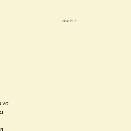
ο να
να
α.