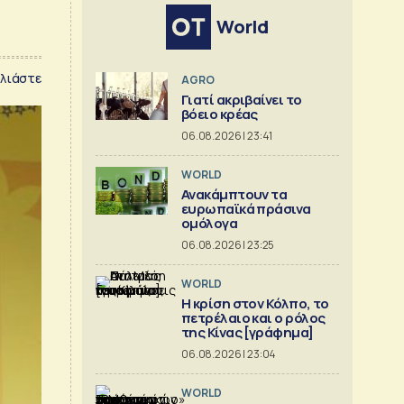
World
λιάστε
AGRO
Γιατί ακριβαίνει το
βόειο κρέας
06.08.2026 | 23:41
WORLD
Ανακάμπτουν τα
ευρωπαϊκά πράσινα
ομόλογα
06.08.2026 | 23:25
WORLD
Η κρίση στoν Κόλπο, το
πετρέλαιο και ο ρόλος
της Κίνας [γράφημα]
06.08.2026 | 23:04
WORLD