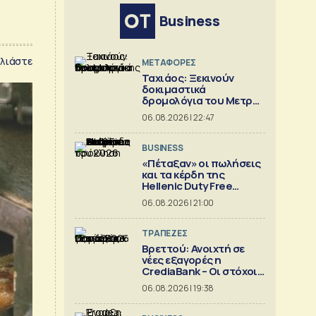
Business
λιάστε
ΜΕΤΑΦΟΡΕΣ
Ταχιάος: Ξεκινούν
δοκιμαστικά
δρομολόγια του Μετρό
Θεσσαλονίκης προς
06.08.2026 | 22:47
Καλαμαριά
BUSINESS
«Πέταξαν» οι πωλήσεις
και τα κέρδη της
Hellenic Duty Free
Shops
06.08.2026 | 21:00
ΤΡΑΠΕΖΕΣ
Βρεττού: Ανοιχτή σε
νέες εξαγορές η
CrediaBank – Οι στόχοι
για το 2026
06.08.2026 | 19:38