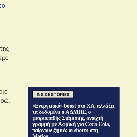
το
 της
τερο
ριο
INSIDE STORIES
υρώ.
«Ενεργειακό» boost στο ΧΑ, αλλάζει
τα δεδομένα ο ΑΔΜΗΕ, ο
μετριοπαθής Σιάμισιης, ανοιχτή
γραμμή με Αφρική για Coca Cola,
παίρνουν ζημιές οι shorts στη
Metlen