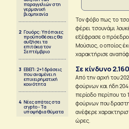
παραγγελιών στη
γερμανική
βιομηχανία
Τον φόβο πως το τσ
φέρει τσουνάμι λουκ
2
Γουόρς: Υπό ποιες
εξέφρασε ο πρόεδρο
προϋποθέσεις θα
αυξήσει τα
Μούσιος, ο οποίος έκ
επιτόκια τον
Σεπτέμβριο
χαρακτήρισε αναπόφ
Σε κίνδυνο 2.16
3
ΕΒΕΠ: 2+1 δράσεις
που αναμένει η
Από την αρχή του 202
επιχειρηματική
κοινότητα
φούρνων και ήδη 204 
περίοδο περίπου το 1
4
Νέες απάτες στα
φούρνων που δραστη
crypto - Τα
ανέφερε χαρακτηριστ
υποψήφια θύματα
ώρες.