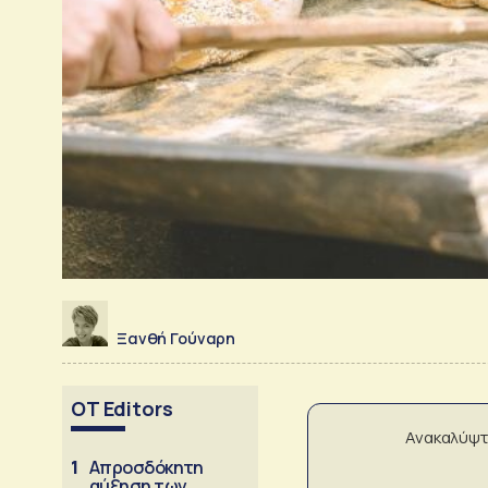
Ξανθή Γούναρη
OT Editors
Ανακαλύψτ
1
Απροσδόκητη
αύξηση των