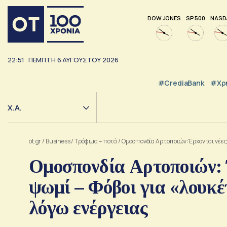
DOW JONES
SP 500
NASD
22:51
ΠΈΜΠΤΗ
6
ΑΥΓΟΎΣΤΟΥ
2026
#CrediaBank
#Χρ
Χ.Α.
ot.gr
/
Business
/
Τρόφιμα – ποτά
/
Ομοσπονδία Αρτοποιών: Έρχονται νέες 
Ομοσπονδία Αρτοποιών: Έ
ψωμί – Φόβοι για «λουκέ
λόγω ενέργειας