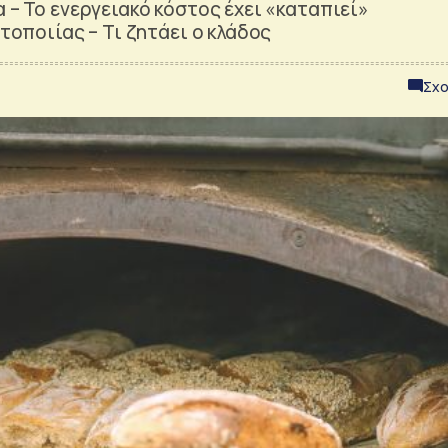
 – Το ενεργειακό κόστος έχει «καταπιεί»
ρτοποιίας – Τι ζητάει ο κλάδος
Σχο