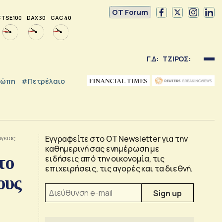
OT Forum
FTSE 100
DAX 30
CAC 40
Γ.Δ:
ΤΖΙΡΟΣ:
ρώπη
#Πετρέλαιο
Εγγραφείτε στο OT Newsletter για την
ργειας
καθημερινή σας ενημέρωση με
το
ειδήσεις από την οικονομία, τις
επιχειρήσεις, τις αγορές και τα διεθνή.
ους