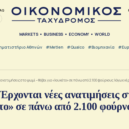
AQ
MARKETS
BUSINESS
ECONOMY
WORLD
ηματιστήριο Αθηνών
#metlen
#Qualco
#Βιομηχανία
#Ευ
ανατιμήσεις στο ψωμί – Φόβοι για «λουκέτο» σε πάνω από 2.100 φούρνους λόγω ενέ
ρχονται νέες ανατιμήσεις σ
το» σε πάνω από 2.100 φούρν