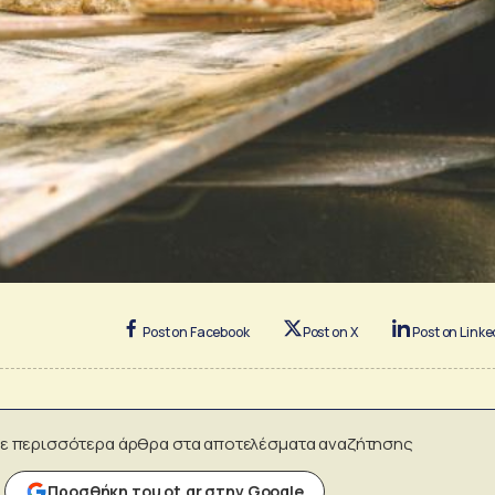
Post on Facebook
Post on X
Post on Linke
ε περισσότερα άρθρα στα αποτελέσματα αναζήτησης
Προσθήκη του ot.gr στην Google