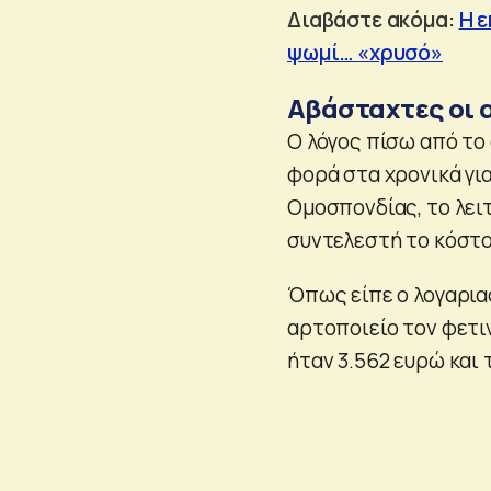
Διαβάστε ακόμα:
Η ε
ψωμί… «χρυσό»
Αβάσταχτες οι 
Ο λόγος πίσω από το
φορά στα χρονικά γι
Ομοσπονδίας, το λει
συντελεστή το κόστο
Όπως είπε ο λογαρια
αρτοποιείο τον φετι
ήταν 3.562 ευρώ και τ