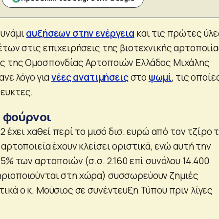
ουνάμι
αυξήσεων στην ενέργεια
και τις πρώτες ύλε
έτων στις επιχειρήσεις της βιοτεχνικής αρτοποιί
ς της Ομοσπονδίας Αρτοποιών Ελλάδος Μιχάλης
ανε λόγο για
νέες ανατιμήσεις
στο
ψωμί
, τις οποίε
ευκτες.
0 φούρνοι
2 έχει χαθεί περί το μισό δισ. ευρώ από τον τζίρο 
αρτοποιεία έχουν κλείσει οριστικά, ενώ αυτή την
5% των αρτοποιών (σ.σ. 2.160 επί συνόλου 14.400
ριοποιούνται στη χώρα) συσσωρεύουν ζημιές
ικά ο κ. Μούσιος σε συνέντευξη Τύπου πριν λίγες