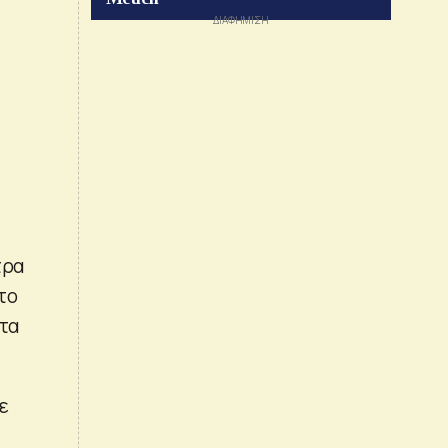
τρα
 το
 τα
ε