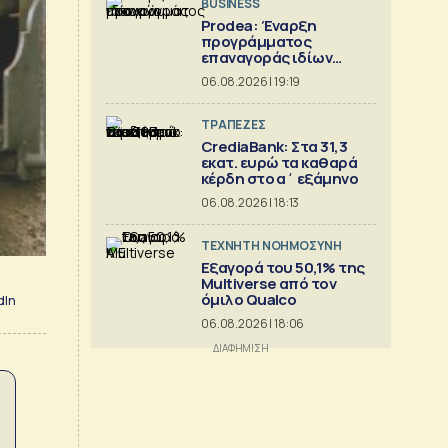
BUSINESS
Prodea: Έναρξη
προγράμματος
επαναγοράς ιδίων
μετοχών
06.08.2026 | 19:19
ΤΡΑΠΕΖΕΣ
CrediaBank: Στα 31,3
εκατ. ευρώ τα καθαρά
κέρδη στο α΄ εξάμηνο
06.08.2026 | 18:13
TΕΧΝΗΤΗ ΝΟΗΜΟΣΥΝΗ
Εξαγορά του 50,1% της
Multiverse από τον
όμιλο Qualco
dIn
06.08.2026 | 18:06