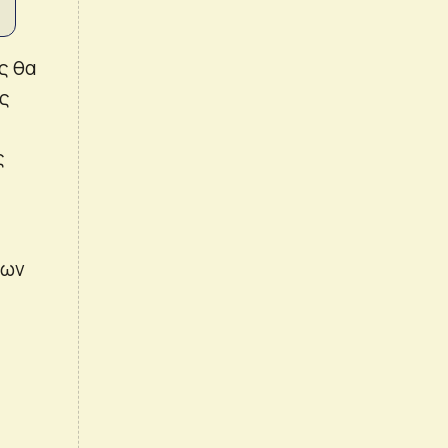
ς θα
ας
ς
των