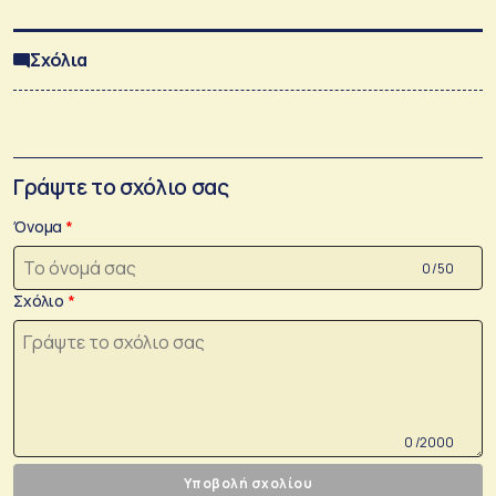
Σχόλια
Γράψτε το σχόλιο σας
Όνομα
0 /50
Σχόλιο
0 /2000
Υποβολή σχολίου