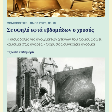
COMMODITIES
06.08.2026, 09:18
Σε υψηλό εφτά εβδομάδων ο χρυσός
Η αισιοδοξία για άνοιγμα των Στενών του Ορμούζ δίνει
καύσιμα στις αγορές - Ο χρυσός συνεχίζει ανοδικά
Τζούλη Καλημέρη