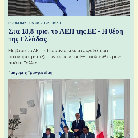
ECONOMY
06.08.2026, 16:30
Στα 18,8 τρισ. το ΑΕΠ της ΕΕ - Η θέση
της Ελλάδας
Με βάση το ΑΕΠ, η Γερμανία είχε τη μεγαλύτερη
οικονομία μεταξύ των χωρών της ΕΕ, ακολουθούμενη
από τη Γαλλία
Γρηγόρης Τραγγανίδας