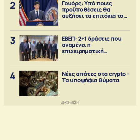
2
Γουόρς: Υπό ποιες
προϋποθέσεις θα
αυξήσει τα επιτόκια τον
Σεπτέμβριο
3
ΕΒΕΠ: 2+1 δράσεις που
αναμένει η
επιχειρηματική
κοινότητα
4
Νέες απάτες στα crypto -
Τα υποψήφια θύματα