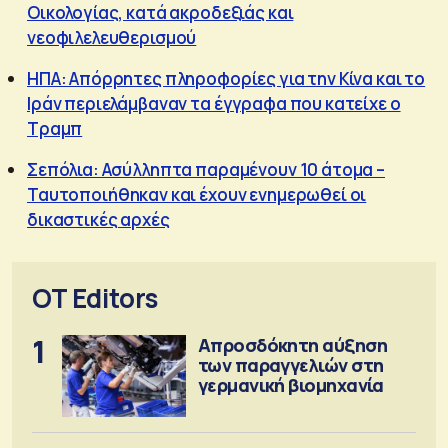
Οικολογίας, κατά ακροδεξιάς και
νεοφιλελευθερισμού
ΗΠΑ: Απόρρητες πληροφορίες για την Κίνα και το
Ιράν περιελάμβαναν τα έγγραφα που κατείχε ο
Τραμπ
Σεπόλια: Ασύλληπτα παραμένουν 10 άτομα –
Ταυτοποιήθηκαν και έχουν ενημερωθεί οι
δικαστικές αρχές
OT Editors
1
Απροσδόκητη αύξηση
των παραγγελιών στη
γερμανική βιομηχανία