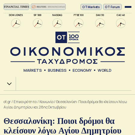
ΟΤ Markets
OT Forum
DOW JONES
SP 500
NASDAQ
FTSE 100
DAX 30
CAC 40
MARKETS
BUSINESS
ECONOMY
WORLD
Χ.Α.
ot.gr
/
Επικαιρότητα
/
Κοινωνία
/
Θεσσαλονίκη: Ποιοι δρόμοι θα κλείσουν λόγω
Αγίου Δημητρίου και 28ης Οκτωβρίου
Θεσσαλονίκη: Ποιοι δρόμοι θα
κλείσουν λόγω Αγίου Δημητρίου