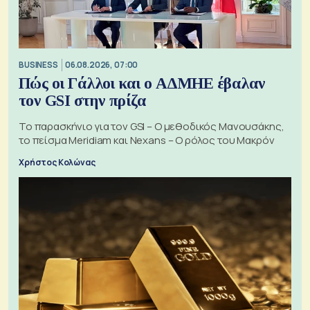
BUSINESS
06.08.2026, 07:00
Πώς οι Γάλλοι και ο ΑΔΜΗΕ έβαλαν
τον GSI στην πρίζα
Το παρασκήνιο για τον GSI – Ο μεθοδικός Μανουσάκης,
το πείσμα Meridiam και Nexans – Ο ρόλος του Μακρόν
Χρήστος Κολώνας